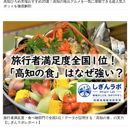
高知ひろめ市場おすすめ20選！高知の地元グルメを一気に堪能できる超人気ス
ポットを徹底解剖
旅行者満足度・食べ物部門で全国1位！データが証明する「高知の食」の実力
【しぎんラボレポート】