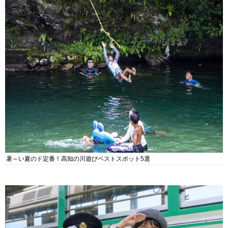
暑～い夏のド定番！高知の川遊びベストスポット5選