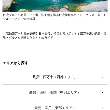
仁淀ブルーの絶景！にこ淵・沈下橋を巡る仁淀川観光ガイド｜グルメ・宿・モ
デルコースまで完全網羅！
【高知四万十川観光10選】日本最後の清流を遊び尽くす！四万十川の絶景・体
験・グルメを網羅したおすすめガイド
エリアから探す
足摺・四万十（西部エリア）
▶︎
高知・須崎・南国（中部エリア）
▶︎
安芸・室戸（東部エリア）
▶︎