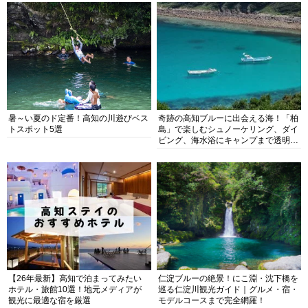
暑～い夏のド定番！高知の川遊びベス
奇跡の高知ブルーに出会える海！「柏
トスポット5選
島」で楽しむシュノーケリング、ダイ
ビング、海水浴にキャンプまで透明度
抜群の海の楽園を徹底紹介
【26年最新】高知で泊まってみたい
仁淀ブルーの絶景！にこ淵・沈下橋を
ホテル・旅館10選！地元メディアが
巡る仁淀川観光ガイド｜グルメ・宿・
観光に最適な宿を厳選
モデルコースまで完全網羅！