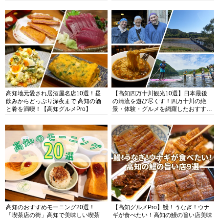
高知地元愛され居酒屋名店10選！昼
【高知四万十川観光10選】日本最後
飲みからどっぷり深夜まで 高知の酒
の清流を遊び尽くす！四万十川の絶
と肴を満喫！【高知グルメPro】
景・体験・グルメを網羅したおすすめ
ガイド
高知のおすすめモーニング20選！
【高知グルメPro】鰻！うなぎ！ウナ
「喫茶店の街」高知で美味しい喫茶
ギが食べたい！高知の鰻の旨い店美味