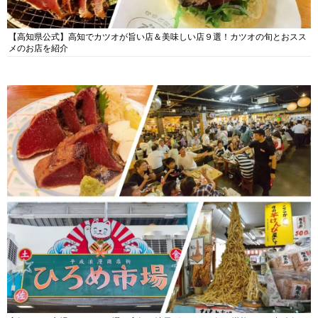
【高知県公式】高知でカツオが旨い店＆美味しい店９選！カツオの旬とおスス
メのお店を紹介