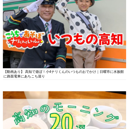
【動画あり】 高知で遊ぼ！小4ナリくんのいつものおでかけ｜日曜市に水族館
に路面電車にあちこち巡り