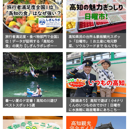
旅行者満足度・食べ物部門で全国1
高知県民の台所＆鉄板観光スポッ
位！データが証明する「高知の
ト「日曜市」！お土産に地元野
食」の実力【しぎんラボレポー
菜、ソウルフードまで なんでもそ
ト】
ろう高知の巨大街路市を徹底解
説！
暑～い夏のド定番！高知の川遊び
【動画あり】 高知で遊ぼ！小4ナリ
ベストスポット5選
くんのいつものおでかけ｜日曜市
に水族館に路面電車にあちこち巡
り