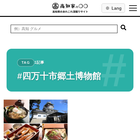
Lang
#
1記事
TAG
#四万十市郷土博物館