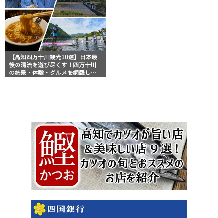
【高知四万十川観光10選】日本最
後の清流を遊び尽くす！四万十川
の絶景・体験・グルメを網羅した
おすすめガイド