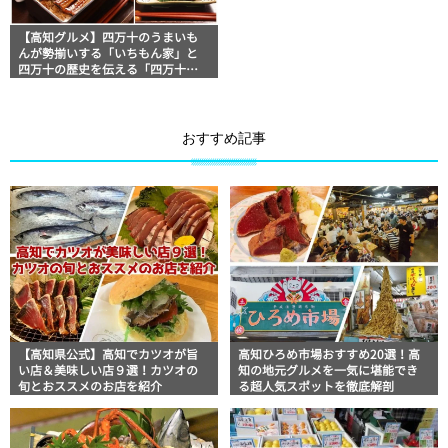
【高知グルメ】四万十のうまいも
んが勢揃いする「いちもん家」と
四万十の歴史を伝える「四万十市
郷土博物館」ほっとこうちオスス
メ情報
おすすめ記事
【高知県公式】高知でカツオが旨
高知ひろめ市場おすすめ20選！高
い店＆美味しい店９選！カツオの
知の地元グルメを一気に堪能でき
旬とおススメのお店を紹介
る超人気スポットを徹底解剖