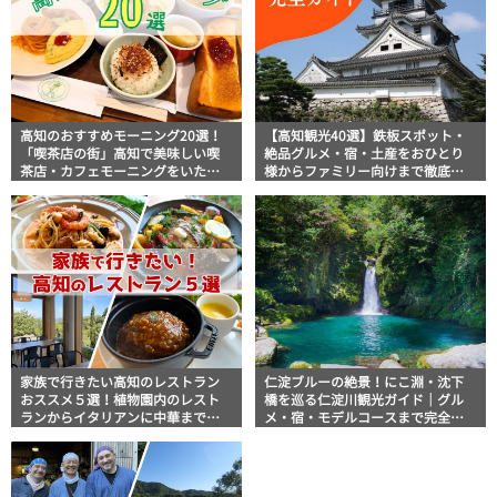
高知のおすすめモーニング20選！
【高知観光40選】鉄板スポット・
「喫茶店の街」高知で美味しい喫
絶品グルメ・宿・土産をおひとり
茶店・カフェモーニングをいただ
様からファミリー向けまで徹底解
きます！
説！
家族で行きたい高知のレストラン
仁淀ブルーの絶景！にこ淵・沈下
おススメ５選！植物園内のレスト
橋を巡る仁淀川観光ガイド｜グル
ランからイタリアンに中華まで楽
メ・宿・モデルコースまで完全網
しめる
羅！