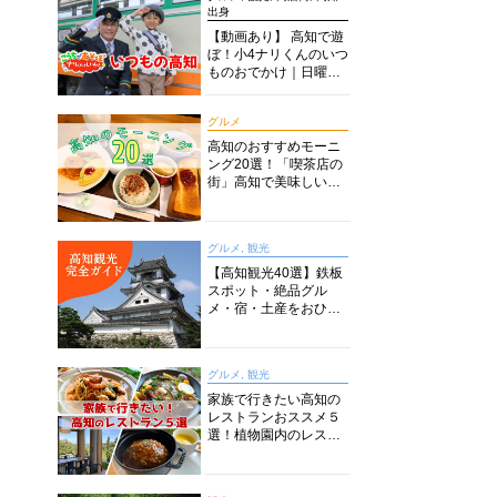
出身
【動画あり】 高知で遊
ぼ！小4ナリくんのいつ
ものおでかけ｜日曜市
に水族館に路面電車に
あちこち巡り
グルメ
高知のおすすめモーニ
ング20選！「喫茶店の
街」高知で美味しい喫
茶店・カフェモーニン
グをいただきます！
グルメ, 観光
【高知観光40選】鉄板
スポット・絶品グル
メ・宿・土産をおひと
り様からファミリー向
けまで徹底解説！
グルメ, 観光
家族で行きたい高知の
レストランおススメ５
選！植物園内のレスト
ランからイタリアンに
中華まで楽しめる