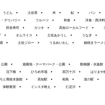
うどん
土佐茶
米
鮎
パン
▶︎
▶︎
▶︎
▶︎
▶︎
ト・デリバリー
フルーツ
和食
洋食・西洋料
▶︎
▶︎
▶︎
田舎寿司
カツオ
高知ローカルフード
▶︎
▶︎
▶︎
ず
オムライス
土佐あかうし
うなぎ
▶︎
▶︎
▶︎
▶︎
酒
土佐ジロー
うるめいわし
鍋焼きラーメ
▶︎
▶︎
▶︎
・公園
遊園地・テーマパーク・公園
動物園・水族館
▶︎
▶︎
沈下橋
ひろめ市場
四万十川
はりまや
▶︎
▶︎
▶︎
ろと廃校水族館
高知駅
柏島
道の駅
▶︎
▶︎
▶︎
▶︎
体験教室
インスタ映え
仁淀川
▶︎
▶︎
▶︎