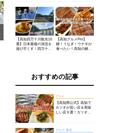
の酒と肴を満喫！【高
茶店・カフェモーニン
知グルメPro】
グをいただきます！
メ
ア
【高知四万十川観光10
【高知グルメPro】
選】日本最後の清流を
鰻！うなぎ！ウナギが
遊び尽くす！四万十川
食べたい！高知の鰻の
の絶景・体験・グルメ
旨い店美味しい店９選
を網羅したおすすめガ
食いしんぼおじさんマ
イド
ッキー牧元の高知満腹
日記セレクション
おすすめの記事
グルメ
【高知県公式】高知で
カツオが旨い店＆美味
しい店９選！カツオの
旬とおススメのお店を
紹介
グルメ, 観光