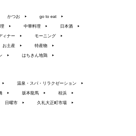
かつお
go to eat
▶︎
▶︎
理
中華料理
日本酒
▶︎
▶︎
▶︎
ディナー
モーニング
▶︎
▶︎
お土産
特産物
▶︎
▶︎
ン
はちきん地鶏
▶︎
▶︎
温泉・スパ・リラクゼーション
▶︎
▶︎
橋
坂本龍馬
桂浜
▶︎
▶︎
▶︎
日曜市
久礼大正町市場
▶︎
▶︎