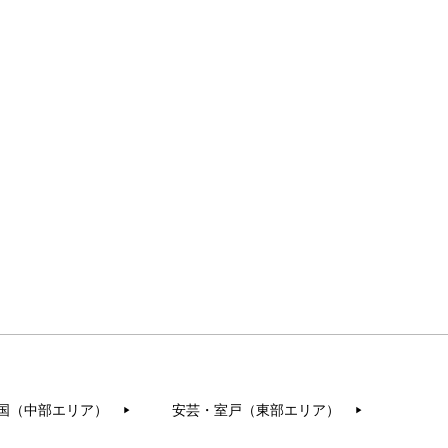
国（中部エリア）
安芸・室戸（東部エリア）
▶︎
▶︎