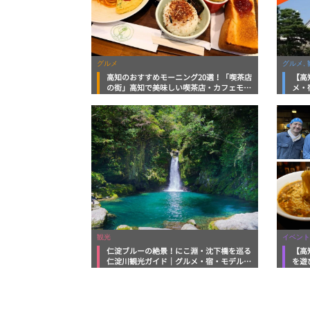
グルメ
グルメ, 
高知のおすすめモーニング20選！「喫茶店
【高
の街」高知で美味しい喫茶店・カフェモー
メ・
ニングをいただきます！
向け
観光
イベント
仁淀ブルーの絶景！にこ淵・沈下橋を巡る
【高
仁淀川観光ガイド｜グルメ・宿・モデルコ
を遊
ースまで完全網羅！
ルメ