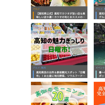
グルメ
グルメ, 
【高知県公式】高知でカツオが旨い店＆美
高知
味しい店９選！カツオの旬とおススメのお
グル
店を紹介
を徹
グルメ, 観光
イベント
高知県民の台所＆鉄板観光スポット「日曜
暑～
市」！お土産に地元野菜、ソウルフードま
ポッ
で なんでもそろう高知の巨大街路市を徹
底解説！