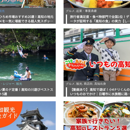
観光
グルメ, 起業・事業承継
ひろめ市場おすすめ20選！高知の地元
旅行者満足度・食べ物部門で全国1位！デ
メを一気に堪能できる超人気スポット
ータが証明する「高知の食」の実力【し
底解剖
んラボレポート】
・レジャー, 観光
グルメ, 観光, 商店街, 高知出身
い夏のド定番！高知の川遊びベストス
【動画あり】 高知で遊ぼ！小4ナリくんの
ト5選
いつものおでかけ｜日曜市に水族館に路
電車にあちこち巡り