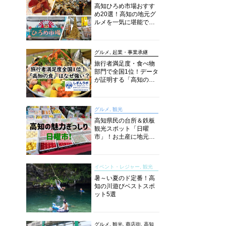
高知ひろめ市場おすす
め20選！高知の地元グ
ルメを一気に堪能でき
る超人気スポットを徹
底解剖
グルメ, 起業・事業承継
旅行者満足度・食べ物
部門で全国1位！データ
が証明する「高知の
食」の実力【しぎんラ
ボレポート】
グルメ, 観光
高知県民の台所＆鉄板
観光スポット「日曜
市」！お土産に地元野
菜、ソウルフードまで
なんでもそろう高知の
巨大街路市を徹底解
イベント・レジャー, 観光
説！
暑～い夏のド定番！高
知の川遊びベストスポ
ット5選
グルメ, 観光, 商店街, 高知