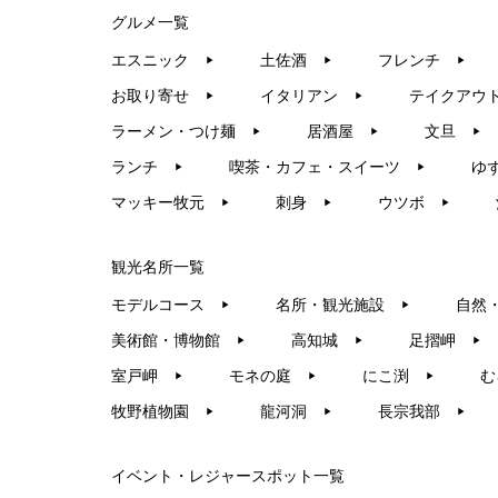
グルメ一覧
エスニック
土佐酒
フレンチ
▶︎
▶︎
▶︎
お取り寄せ
イタリアン
テイクアウ
▶︎
▶︎
ラーメン・つけ麺
居酒屋
文旦
▶︎
▶︎
▶︎
ランチ
喫茶・カフェ・スイーツ
ゆ
▶︎
▶︎
マッキー牧元
刺身
ウツボ
▶︎
▶︎
▶︎
観光名所一覧
モデルコース
名所・観光施設
自然
▶︎
▶︎
美術館・博物館
高知城
足摺岬
▶︎
▶︎
▶︎
室戸岬
モネの庭
にこ渕
む
▶︎
▶︎
▶︎
牧野植物園
龍河洞
長宗我部
▶︎
▶︎
▶︎
イベント・レジャースポット一覧