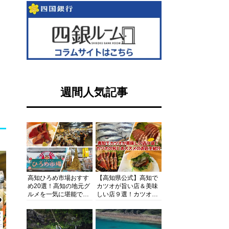
週間人気記事
高知ひろめ市場おすす
【高知県公式】高知で
め20選！高知の地元グ
カツオが旨い店＆美味
ルメを一気に堪能でき
しい店９選！カツオの
る超人気スポットを徹
旬とおススメのお店を
底解剖
紹介