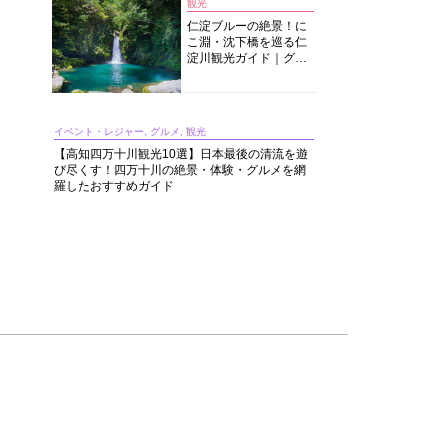
観光
仁淀ブルーの絶景！に
こ淵・沈下橋を巡る仁
淀川観光ガイド｜グル
メ・宿・モデルコース
まで完全網羅！
イベント・レジャー, グルメ, 観光
【高知四万十川観光10選】日本最後の清流を遊
び尽くす！四万十川の絶景・体験・グルメを網
羅したおすすめガイド