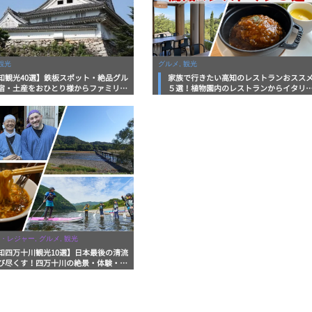
観光
グルメ, 観光
知観光40選】鉄板スポット・絶品グル
家族で行きたい高知のレストランおスス
宿・土産をおひとり様からファミリー
５選！植物園内のレストランからイタリ
まで徹底解説！
ンに中華まで楽しめる
・レジャー, グルメ, 観光
知四万十川観光10選】日本最後の清流
び尽くす！四万十川の絶景・体験・グ
を網羅したおすすめガイド