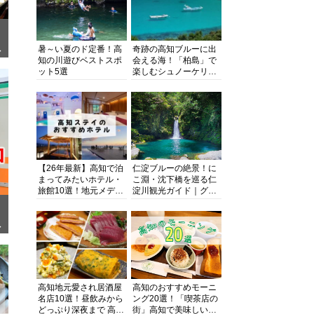
暑～い夏のド定番！高
奇跡の高知ブルーに出
ぎ
知の川遊びベストスポ
会える海！「柏島」で
ット5選
楽しむシュノーケリン
グ、ダイビング、海水
浴にキャンプまで透明
度抜群の海の楽園を徹
底紹介
【26年最新】高知で泊
仁淀ブルーの絶景！に
まってみたいホテル・
こ淵・沈下橋を巡る仁
旅館10選！地元メディ
淀川観光ガイド｜グル
アが観光に最適な宿を
メ・宿・モデルコース
厳選
まで完全網羅！
面
高知地元愛され居酒屋
高知のおすすめモーニ
名店10選！昼飲みから
ング20選！「喫茶店の
どっぷり深夜まで 高知
街」高知で美味しい喫