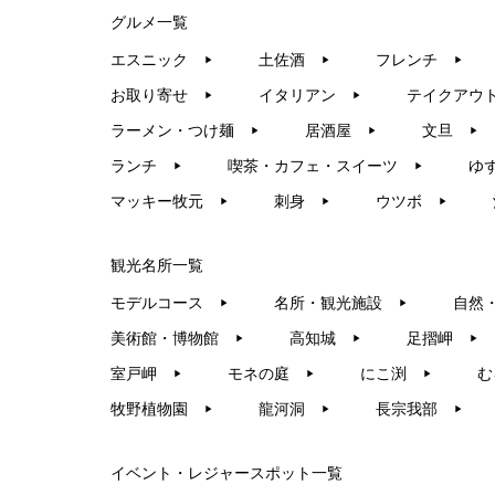
グルメ一覧
エスニック
土佐酒
フレンチ
▶︎
▶︎
▶︎
お取り寄せ
イタリアン
テイクアウ
▶︎
▶︎
ラーメン・つけ麺
居酒屋
文旦
▶︎
▶︎
▶︎
ランチ
喫茶・カフェ・スイーツ
ゆ
▶︎
▶︎
マッキー牧元
刺身
ウツボ
▶︎
▶︎
▶︎
観光名所一覧
モデルコース
名所・観光施設
自然
▶︎
▶︎
美術館・博物館
高知城
足摺岬
▶︎
▶︎
▶︎
室戸岬
モネの庭
にこ渕
む
▶︎
▶︎
▶︎
牧野植物園
龍河洞
長宗我部
▶︎
▶︎
▶︎
イベント・レジャースポット一覧