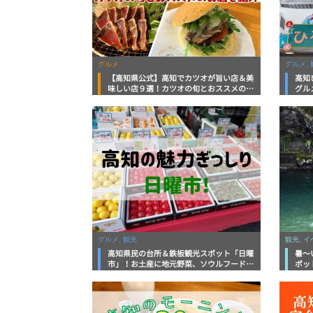
グルメ
グルメ, 
【高知県公式】高知でカツオが旨い店＆美
高知
味しい店９選！カツオの旬とおススメのお
グル
店を紹介
を徹
グルメ, 観光
観光, 
高知県民の台所＆鉄板観光スポット「日曜
暑～
市」！お土産に地元野菜、ソウルフードま
ポッ
で なんでもそろう高知の巨大街路市を徹
底解説！