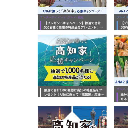
エンターテイメント, グルメ, 観光
グルメ, 
【プレゼントキャンペーン】抽選で合計
【プ
500名様に高知の特産品をプレゼント！
50
ANAに乗って「高知家」応援キャンペーン
AN
実施中！
開始
グルメ,
抽選で合計1,000名様に高知の特産品をプ
レゼント！ANAに乗って「高知家」応援キ
総計
ャンペーン2022
たる
ンペ