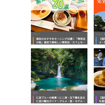
グルメ
グルメ, 
高知のおすすめモーニング20選！「喫茶店
【高
の街」高知で美味しい喫茶店・カフェモー
メ・
ニングをいただきます！
向け
観光
イベント
仁淀ブルーの絶景！にこ淵・沈下橋を巡る
【高
仁淀川観光ガイド｜グルメ・宿・モデルコ
を遊
ースまで完全網羅！
ルメ