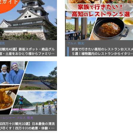
観光
グルメ, 観光
知観光40選】鉄板スポット・絶品グル
家族で行きたい高知のレストランおスス
宿・土産をおひとり様からファミリー
５選！植物園内のレストランからイタリ
まで徹底解説！
ンに中華まで楽しめる
・レジャー, グルメ, 観光
知四万十川観光10選】日本最後の清流
び尽くす！四万十川の絶景・体験・グ
を網羅したおすすめガイド