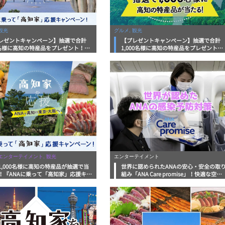
観光
グルメ, 観光
レゼントキャンペーン】抽選で合計
【プレゼントキャンペーン】抽選で合計
0名様に高知の特産品をプレゼント！
1,000名様に高知の特産品をプレゼント！
Aに乗って「高知家」応援キャンペーン
ANAに乗って「高知家」応援キャンペー
【終了】
 エンターテイメント, 観光
エンターテイメント
1,000名様に高知の特産品が抽選で当
世界に認められたANAの安心・安全の取
！『ANAに乗って「高知家」応援キャ
組み「ANA Care promise」！快適な空の
ーン！』がスタート
旅を利用して高知へ