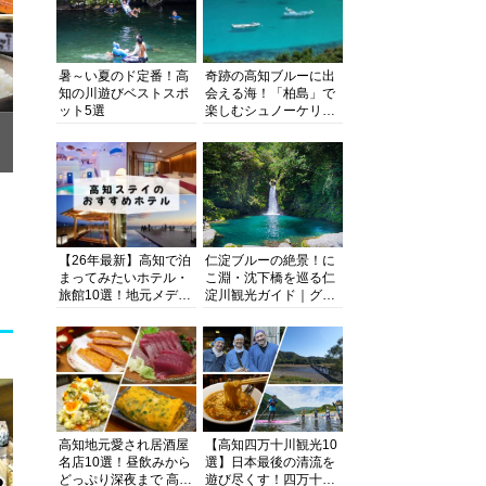
暑～い夏のド定番！高
奇跡の高知ブルーに出
知の川遊びベストスポ
会える海！「柏島」で
ット5選
楽しむシュノーケリン
グ、ダイビング、海水
浴にキャンプまで透明
度抜群の海の楽園を徹
底紹介
【26年最新】高知で泊
仁淀ブルーの絶景！に
まってみたいホテル・
こ淵・沈下橋を巡る仁
旅館10選！地元メディ
淀川観光ガイド｜グル
アが観光に最適な宿を
メ・宿・モデルコース
厳選
まで完全網羅！
高知地元愛され居酒屋
【高知四万十川観光10
名店10選！昼飲みから
選】日本最後の清流を
どっぷり深夜まで 高知
遊び尽くす！四万十川