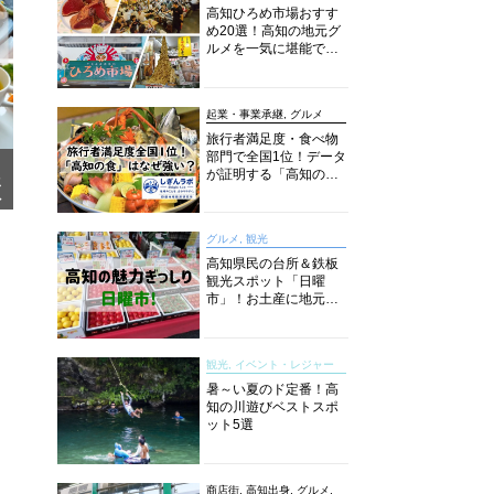
高知ひろめ市場おすす
め20選！高知の地元グ
ルメを一気に堪能でき
る超人気スポットを徹
底解剖
起業・事業承継, グルメ
旅行者満足度・食べ物
部門で全国1位！データ
が証明する「高知の
メ
食」の実力【しぎんラ
ア
ボレポート】
グルメ, 観光
高知県民の台所＆鉄板
観光スポット「日曜
市」！お土産に地元野
菜、ソウルフードまで
なんでもそろう高知の
巨大街路市を徹底解
観光, イベント・レジャー
説！
暑～い夏のド定番！高
知の川遊びベストスポ
ット5選
商店街, 高知出身, グルメ,