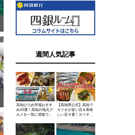
ン
週間人気記事
り
高知ひろめ市場おすす
【高知県公式】高知で
め20選！高知の地元グ
カツオが旨い店＆美味
ルメを一気に堪能でき
しい店９選！カツオの
る超人気スポットを徹
旬とおススメのお店を
底解剖
紹介