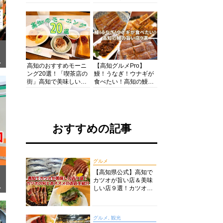
の酒と肴を満喫！【高
の絶景・体験・グルメ
知グルメPro】
を網羅したおすすめガ
イド
ぎ
高知のおすすめモーニ
【高知グルメPro】
ング20選！「喫茶店の
鰻！うなぎ！ウナギが
街」高知で美味しい喫
食べたい！高知の鰻の
茶店・カフェモーニン
旨い店美味しい店９選
グをいただきます！
食いしんぼおじさんマ
ッキー牧元の高知満腹
日記セレクション
おすすめの記事
グルメ
【高知県公式】高知で
カツオが旨い店＆美味
面
しい店９選！カツオの
旬とおススメのお店を
紹介
グルメ, 観光