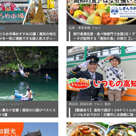
観光
起業・事業承継, グルメ
ひろめ市場おすすめ20選！高知の地元
旅行者満足度・食べ物部門で全国1位！デ
メを一気に堪能できる超人気スポット
ータが証明する「高知の食」の実力【し
底解剖
んラボレポート】
イベント・レジャー
商店街, 高知出身, グルメ, 観光
い夏のド定番！高知の川遊びベストス
【動画あり】 高知で遊ぼ！小4ナリくんの
ト5選
いつものおでかけ｜日曜市に水族館に路
電車にあちこち巡り