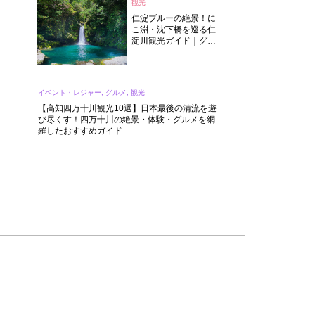
観光
仁淀ブルーの絶景！に
こ淵・沈下橋を巡る仁
淀川観光ガイド｜グル
メ・宿・モデルコース
まで完全網羅！
イベント・レジャー, グルメ, 観光
【高知四万十川観光10選】日本最後の清流を遊
び尽くす！四万十川の絶景・体験・グルメを網
羅したおすすめガイド