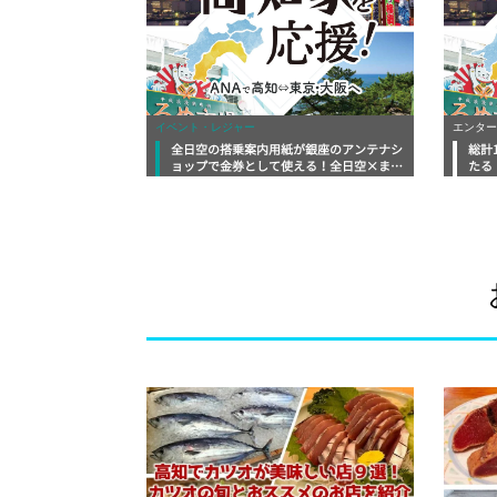
イベント・レジャー
エンター
全日空の搭乗案内用紙が銀座のアンテナシ
総計
ョップで金券として使える！全日空×まる
たる
ごと高知キャンペーン開催中
開始