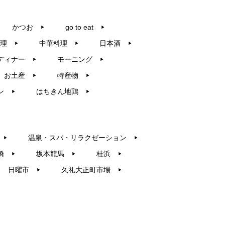
かつお
go to eat
▶︎
▶︎
理
中華料理
日本酒
▶︎
▶︎
▶︎
ディナー
モーニング
▶︎
▶︎
お土産
特産物
▶︎
▶︎
ン
はちきん地鶏
▶︎
▶︎
温泉・スパ・リラクゼーション
▶︎
▶︎
橋
坂本龍馬
桂浜
▶︎
▶︎
▶︎
日曜市
久礼大正町市場
▶︎
▶︎