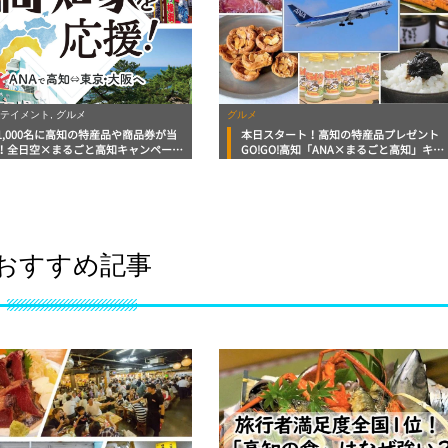
テイメント, グルメ
グルメ
1,000名に高知の特産品や商品券が当
本日スタート！高知の特産品プレゼント
！全日空×まるごと高知キャンペーン
GO!GO!高知「ANA×まるごと高知」キャ
ンペーン
おすすめ記事