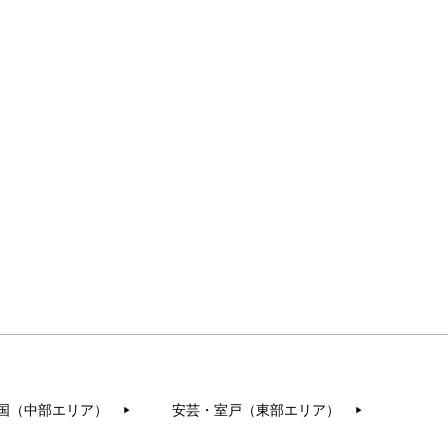
国（中部エリア）
安芸・室戸（東部エリア）
▶︎
▶︎