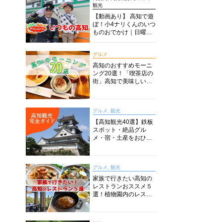
観光
【動画あり】 高知で遊
ぼ！小4ナリくんのいつ
ものおでかけ｜日曜市
に水族館に路面電車に
あちこち巡り
グルメ
高知のおすすめモーニ
ング20選！「喫茶店の
街」高知で美味しい喫
茶店・カフェモーニン
グをいただきます！
グルメ, 観光
【高知観光40選】鉄板
スポット・絶品グル
メ・宿・土産をおひと
り様からファミリー向
けまで徹底解説！
グルメ, 観光
家族で行きたい高知の
レストランおススメ５
選！植物園内のレスト
ランからイタリアンに
中華まで楽しめる