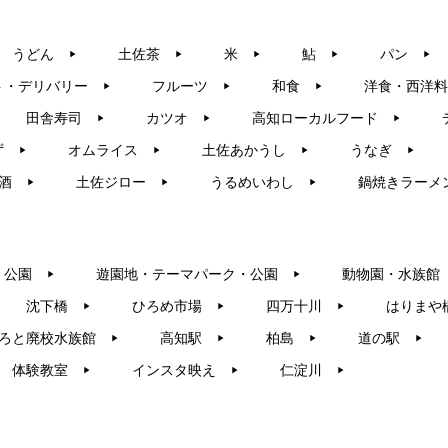
うどん
土佐茶
米
鮎
パン
▶︎
▶︎
▶︎
▶︎
▶︎
ト・デリバリー
フルーツ
和食
洋食・西洋料
▶︎
▶︎
▶︎
田舎寿司
カツオ
高知ローカルフード
▶︎
▶︎
▶︎
ず
オムライス
土佐あかうし
うなぎ
▶︎
▶︎
▶︎
▶︎
酒
土佐ジロー
うるめいわし
鍋焼きラーメ
▶︎
▶︎
▶︎
・公園
遊園地・テーマパーク・公園
動物園・水族館
▶︎
▶︎
沈下橋
ひろめ市場
四万十川
はりまや
▶︎
▶︎
▶︎
ろと廃校水族館
高知駅
柏島
道の駅
▶︎
▶︎
▶︎
▶︎
体験教室
インスタ映え
仁淀川
▶︎
▶︎
▶︎