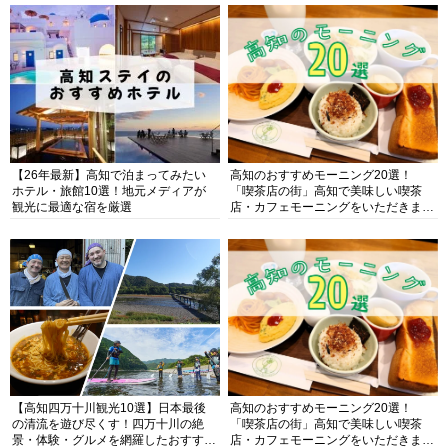
【26年最新】高知で泊まってみたい
高知のおすすめモーニング20選！
ホテル・旅館10選！地元メディアが
「喫茶店の街」高知で美味しい喫茶
観光に最適な宿を厳選
店・カフェモーニングをいただきま
す！
【高知四万十川観光10選】日本最後
高知のおすすめモーニング20選！
の清流を遊び尽くす！四万十川の絶
「喫茶店の街」高知で美味しい喫茶
景・体験・グルメを網羅したおすすめ
店・カフェモーニングをいただきま