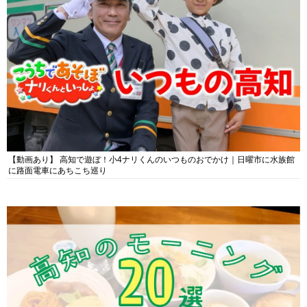
【動画あり】 高知で遊ぼ！小4ナリくんのいつものおでかけ｜日曜市に水族館
に路面電車にあちこち巡り