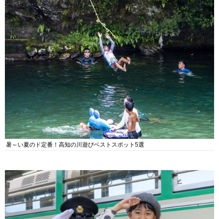
暑～い夏のド定番！高知の川遊びベストスポット5選