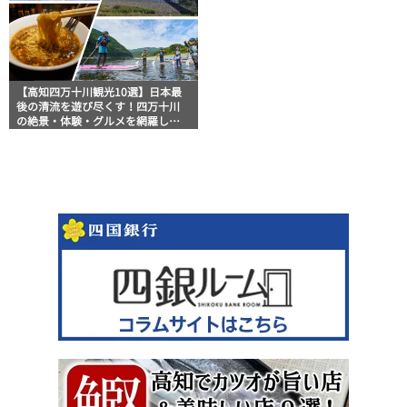
【高知四万十川観光10選】日本最
後の清流を遊び尽くす！四万十川
の絶景・体験・グルメを網羅した
おすすめガイド