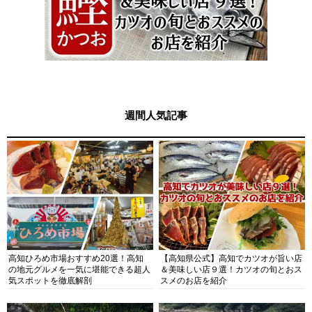
週間人気記事
高知ひろめ市場おすすめ20選！高知
【高知県公式】高知でカツオが旨い店
の地元グルメを一気に堪能できる超人
＆美味しい店９選！カツオの旬とおス
気スポットを徹底解剖
スメのお店を紹介