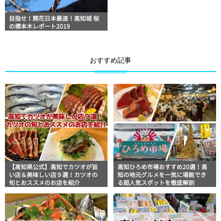
目指せ！開花日本最速！高知城 桜
の標本木レポート2019
おすすめ記事
【高知県公式】高知でカツオが旨
高知ひろめ市場おすすめ20選！高
い店＆美味しい店９選！カツオの
知の地元グルメを一気に堪能でき
旬とおススメのお店を紹介
る超人気スポットを徹底解剖