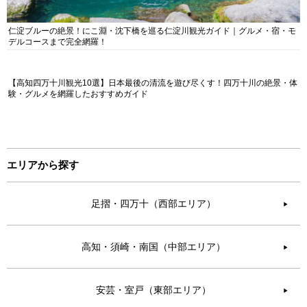
仁淀ブルーの絶景！にこ淵・沈下橋を巡る仁淀川観光ガイド｜グルメ・宿・モ
デルコースまで完全網羅！
【高知四万十川観光10選】日本最後の清流を遊び尽くす！四万十川の絶景・体
験・グルメを網羅したおすすめガイド
エリアから探す
足摺・四万十（西部エリア）
▶︎
高知・須崎・南国（中部エリア）
▶︎
安芸・室戸（東部エリア）
▶︎