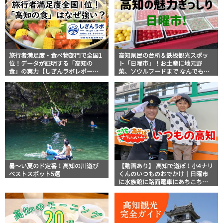
旅行者満足度・食べ物部門で全国1
高知県民の台所＆鉄板観光スポッ
位！データが証明する「高知の
ト「日曜市」！お土産に地元野
食」の実力【しぎんラボレポー
菜、ソウルフードまで なんでもそ
ト】
ろう高知の巨大街路市を徹底解
説！
暑～い夏のド定番！高知の川遊び
【動画あり】 高知で遊ぼ！小4ナリ
ベストスポット5選
くんのいつものおでかけ｜日曜市
に水族館に路面電車にあちこち巡
り