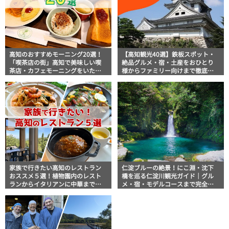
高知のおすすめモーニング20選！
【高知観光40選】鉄板スポット・
「喫茶店の街」高知で美味しい喫
絶品グルメ・宿・土産をおひとり
茶店・カフェモーニングをいただ
様からファミリー向けまで徹底解
きます！
説！
家族で行きたい高知のレストラン
仁淀ブルーの絶景！にこ淵・沈下
おススメ５選！植物園内のレスト
橋を巡る仁淀川観光ガイド｜グル
ランからイタリアンに中華まで楽
メ・宿・モデルコースまで完全網
しめる
羅！