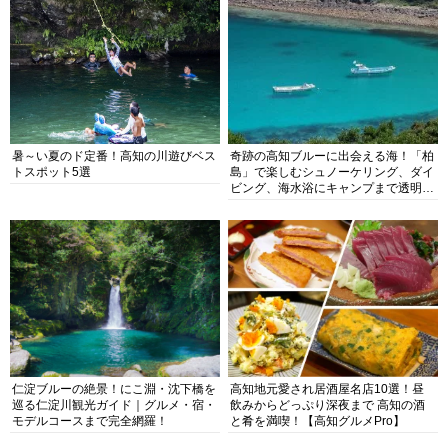
暑～い夏のド定番！高知の川遊びベス
奇跡の高知ブルーに出会える海！「柏
トスポット5選
島」で楽しむシュノーケリング、ダイ
ビング、海水浴にキャンプまで透明度
抜群の海の楽園を徹底紹介
仁淀ブルーの絶景！にこ淵・沈下橋を
高知地元愛され居酒屋名店10選！昼
巡る仁淀川観光ガイド｜グルメ・宿・
飲みからどっぷり深夜まで 高知の酒
モデルコースまで完全網羅！
と肴を満喫！【高知グルメPro】