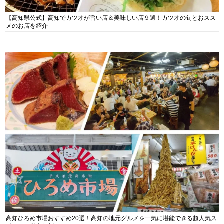
【高知県公式】高知でカツオが旨い店＆美味しい店９選！カツオの旬とおスス
メのお店を紹介
高知ひろめ市場おすすめ20選！高知の地元グルメを一気に堪能できる超人気ス