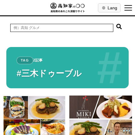
Lang
#
2記事
TAG
#三木ドゥーブル