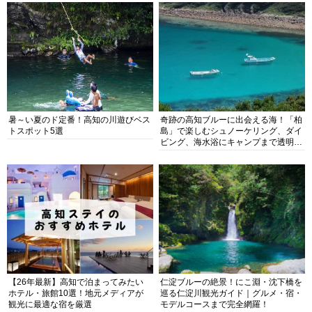
暑～い夏のド定番！高知の川遊びベス
奇跡の高知ブルーに出会える海！「柏
トスポット5選
島」で楽しむシュノーケリング、ダイ
ビング、海水浴にキャンプまで透明度
抜群の海の楽園を徹底紹介
【26年最新】高知で泊まってみたい
仁淀ブルーの絶景！にこ淵・沈下橋を
ホテル・旅館10選！地元メディアが
巡る仁淀川観光ガイド｜グルメ・宿・
観光に最適な宿を厳選
モデルコースまで完全網羅！