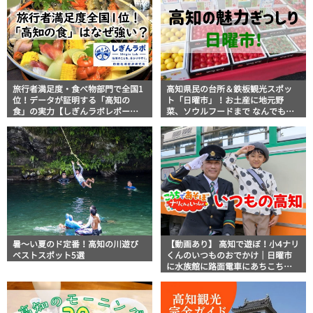
旅行者満足度・食べ物部門で全国1
高知県民の台所＆鉄板観光スポッ
位！データが証明する「高知の
ト「日曜市」！お土産に地元野
食」の実力【しぎんラボレポー
菜、ソウルフードまで なんでもそ
ト】
ろう高知の巨大街路市を徹底解
説！
暑～い夏のド定番！高知の川遊び
【動画あり】 高知で遊ぼ！小4ナリ
ベストスポット5選
くんのいつものおでかけ｜日曜市
に水族館に路面電車にあちこち巡
り