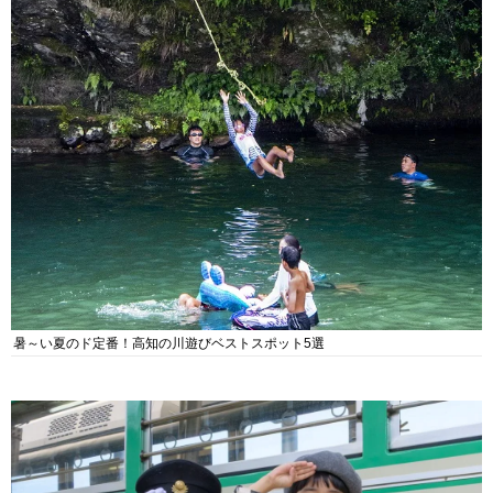
暑～い夏のド定番！高知の川遊びベストスポット5選