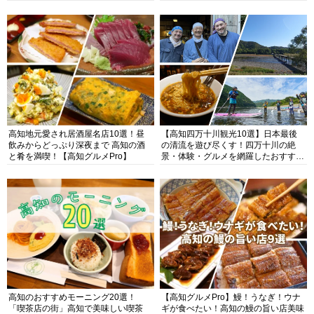
高知地元愛され居酒屋名店10選！昼
【高知四万十川観光10選】日本最後
飲みからどっぷり深夜まで 高知の酒
の清流を遊び尽くす！四万十川の絶
と肴を満喫！【高知グルメPro】
景・体験・グルメを網羅したおすすめ
ガイド
高知のおすすめモーニング20選！
【高知グルメPro】鰻！うなぎ！ウナ
「喫茶店の街」高知で美味しい喫茶
ギが食べたい！高知の鰻の旨い店美味