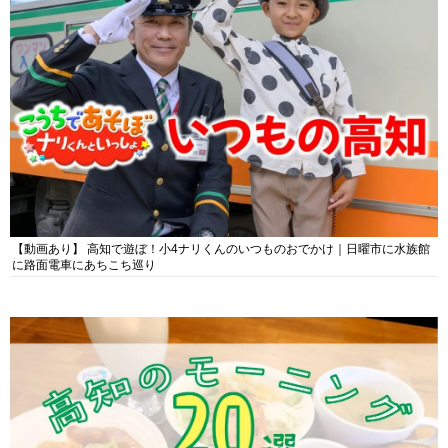
【動画あり】 高知で遊ぼ！小4ナリくんのいつものおでかけ｜日曜市に水族館
に路面電車にあちこち巡り