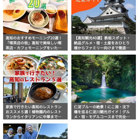
高知のおすすめモーニング20選！
【高知観光40選】鉄板スポット・
「喫茶店の街」高知で美味しい喫
絶品グルメ・宿・土産をおひとり
茶店・カフェモーニングをいただ
様からファミリー向けまで徹底解
きます！
説！
家族で行きたい高知のレストラン
仁淀ブルーの絶景！にこ淵・沈下
おススメ５選！植物園内のレスト
橋を巡る仁淀川観光ガイド｜グル
ランからイタリアンに中華まで楽
メ・宿・モデルコースまで完全網
しめる
羅！