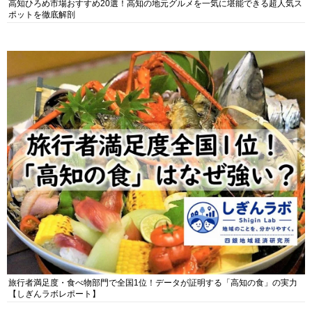
高知ひろめ市場おすすめ20選！高知の地元グルメを一気に堪能できる超人気ス
ポットを徹底解剖
旅行者満足度・食べ物部門で全国1位！データが証明する「高知の食」の実力
【しぎんラボレポート】