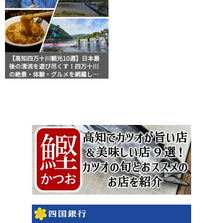
【高知四万十川観光10選】日本最
後の清流を遊び尽くす！四万十川
の絶景・体験・グルメを網羅した
おすすめガイド