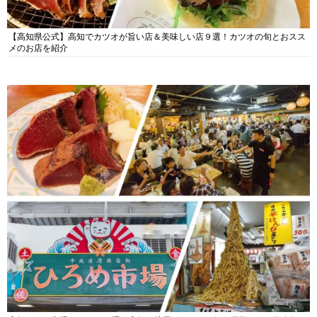
【高知県公式】高知でカツオが旨い店＆美味しい店９選！カツオの旬とおスス
メのお店を紹介