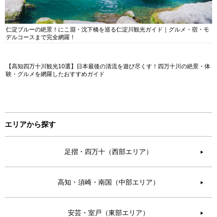
仁淀ブルーの絶景！にこ淵・沈下橋を巡る仁淀川観光ガイド｜グルメ・宿・モ
デルコースまで完全網羅！
【高知四万十川観光10選】日本最後の清流を遊び尽くす！四万十川の絶景・体
験・グルメを網羅したおすすめガイド
エリアから探す
足摺・四万十（西部エリア）
▶︎
高知・須崎・南国（中部エリア）
▶︎
安芸・室戸（東部エリア）
▶︎