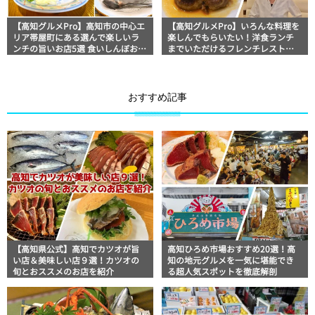
【高知グルメPro】高知市の中心エ
【高知グルメPro】いろんな料理を
リア帯屋町にある選んで楽しいラ
楽しんでもらいたい！洋食ランチ
ンチの旨いお店5選 食いしんぼおじ
までいただけるフレンチレストラ
さんマッキー牧元の高知満腹日記
ン「三木ドゥーブル」食いしんぼ
セレクション
おじさんマッキー牧元の高知満腹
日記
おすすめ記事
【高知県公式】高知でカツオが旨
高知ひろめ市場おすすめ20選！高
い店＆美味しい店９選！カツオの
知の地元グルメを一気に堪能でき
旬とおススメのお店を紹介
る超人気スポットを徹底解剖