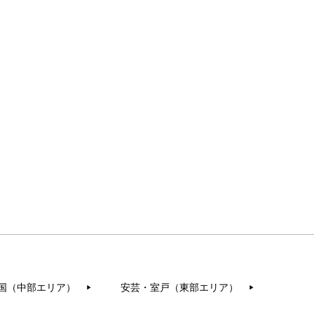
国（中部エリア）
安芸・室戸（東部エリア）
▶︎
▶︎