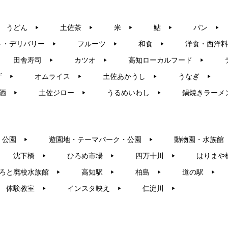
うどん
土佐茶
米
鮎
パン
▶︎
▶︎
▶︎
▶︎
▶︎
ト・デリバリー
フルーツ
和食
洋食・西洋料
▶︎
▶︎
▶︎
田舎寿司
カツオ
高知ローカルフード
▶︎
▶︎
▶︎
ず
オムライス
土佐あかうし
うなぎ
▶︎
▶︎
▶︎
▶︎
酒
土佐ジロー
うるめいわし
鍋焼きラーメ
▶︎
▶︎
▶︎
・公園
遊園地・テーマパーク・公園
動物園・水族館
▶︎
▶︎
沈下橋
ひろめ市場
四万十川
はりまや
▶︎
▶︎
▶︎
ろと廃校水族館
高知駅
柏島
道の駅
▶︎
▶︎
▶︎
▶︎
体験教室
インスタ映え
仁淀川
▶︎
▶︎
▶︎