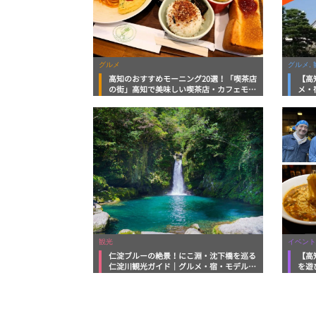
グルメ
グルメ, 
高知のおすすめモーニング20選！「喫茶店
【高
の街」高知で美味しい喫茶店・カフェモー
メ・
ニングをいただきます！
向け
観光
イベント
仁淀ブルーの絶景！にこ淵・沈下橋を巡る
【高
仁淀川観光ガイド｜グルメ・宿・モデルコ
を遊
ースまで完全網羅！
ルメ