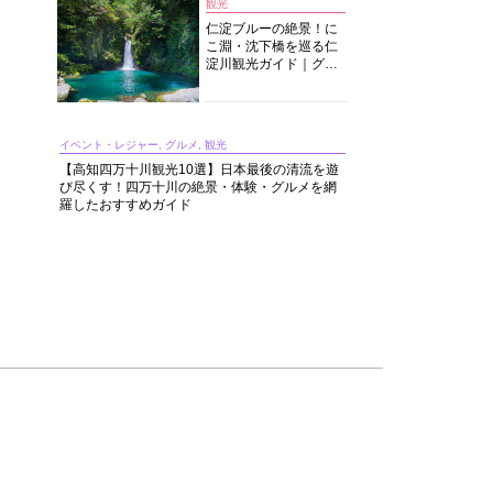
観光
仁淀ブルーの絶景！に
こ淵・沈下橋を巡る仁
淀川観光ガイド｜グル
メ・宿・モデルコース
まで完全網羅！
イベント・レジャー, グルメ, 観光
【高知四万十川観光10選】日本最後の清流を遊
び尽くす！四万十川の絶景・体験・グルメを網
羅したおすすめガイド