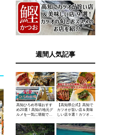
週間人気記事
高知ひろめ市場おすす
【高知県公式】高知で
め20選！高知の地元グ
カツオが旨い店＆美味
ルメを一気に堪能でき
しい店９選！カツオの
る超人気スポットを徹
旬とおススメのお店を
底解剖
紹介