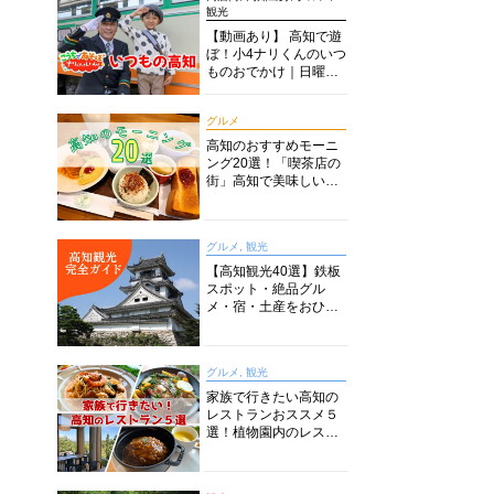
観光
【動画あり】 高知で遊
ぼ！小4ナリくんのいつ
ものおでかけ｜日曜市
に水族館に路面電車に
あちこち巡り
グルメ
高知のおすすめモーニ
ング20選！「喫茶店の
街」高知で美味しい喫
茶店・カフェモーニン
グをいただきます！
グルメ, 観光
【高知観光40選】鉄板
スポット・絶品グル
メ・宿・土産をおひと
り様からファミリー向
けまで徹底解説！
グルメ, 観光
家族で行きたい高知の
レストランおススメ５
選！植物園内のレスト
ランからイタリアンに
中華まで楽しめる