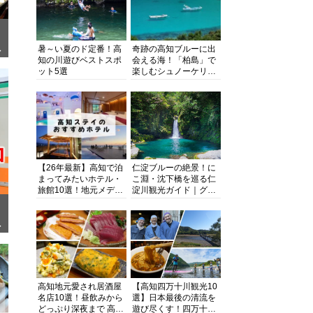
暑～い夏のド定番！高
奇跡の高知ブルーに出
ぎ
知の川遊びベストスポ
会える海！「柏島」で
ット5選
楽しむシュノーケリン
グ、ダイビング、海水
浴にキャンプまで透明
度抜群の海の楽園を徹
底紹介
【26年最新】高知で泊
仁淀ブルーの絶景！に
まってみたいホテル・
こ淵・沈下橋を巡る仁
旅館10選！地元メディ
淀川観光ガイド｜グル
アが観光に最適な宿を
メ・宿・モデルコース
厳選
まで完全網羅！
面
高知地元愛され居酒屋
【高知四万十川観光10
名店10選！昼飲みから
選】日本最後の清流を
どっぷり深夜まで 高知
遊び尽くす！四万十川