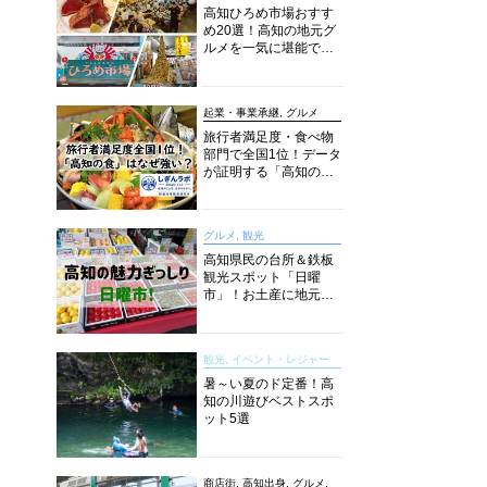
高知ひろめ市場おすす
め20選！高知の地元グ
ルメを一気に堪能でき
る超人気スポットを徹
底解剖
起業・事業承継, グルメ
旅行者満足度・食べ物
部門で全国1位！データ
が証明する「高知の
食」の実力【しぎんラ
ボレポート】
グルメ, 観光
高知県民の台所＆鉄板
観光スポット「日曜
市」！お土産に地元野
菜、ソウルフードまで
なんでもそろう高知の
巨大街路市を徹底解
観光, イベント・レジャー
説！
暑～い夏のド定番！高
知の川遊びベストスポ
ット5選
商店街, 高知出身, グルメ,