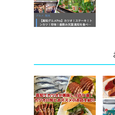
グルメ, 観光
【高知グルメPro】カツオ！ステーキ！ト
ンカツ！珍味！昼飲み天国 高知を食べ尽
くすカオスなフードコート「ひろめ市場」
美食おじさんマッキー牧元の高知満腹日記