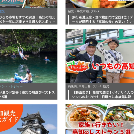
観光
起業・事業承継, グルメ
ひろめ市場おすすめ20選！高知の地元
旅行者満足度・食べ物部門で全国1位！デ
メを一気に堪能できる超人気スポット
ータが証明する「高知の食」の実力【し
底解剖
んラボレポート】
イベント・レジャー
商店街, 高知出身, グルメ, 観光
い夏のド定番！高知の川遊びベストス
【動画あり】 高知で遊ぼ！小4ナリくんの
ト5選
いつものおでかけ｜日曜市に水族館に路
電車にあちこち巡り