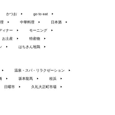
かつお
go to eat
▶︎
▶︎
理
中華料理
日本酒
▶︎
▶︎
▶︎
ディナー
モーニング
▶︎
▶︎
お土産
特産物
▶︎
▶︎
ン
はちきん地鶏
▶︎
▶︎
温泉・スパ・リラクゼーション
▶︎
▶︎
橋
坂本龍馬
桂浜
▶︎
▶︎
▶︎
日曜市
久礼大正町市場
▶︎
▶︎