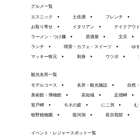
グルメ一覧
エスニック
土佐酒
フレンチ
▶︎
▶︎
▶︎
お取り寄せ
イタリアン
テイクアウ
▶︎
▶︎
ラーメン・つけ麺
居酒屋
文旦
▶︎
▶︎
▶︎
ランチ
喫茶・カフェ・スイーツ
ゆ
▶︎
▶︎
マッキー牧元
刺身
ウツボ
▶︎
▶︎
▶︎
観光名所一覧
モデルコース
名所・観光施設
自然
▶︎
▶︎
美術館・博物館
高知城
足摺岬
▶︎
▶︎
▶︎
室戸岬
モネの庭
にこ渕
む
▶︎
▶︎
▶︎
牧野植物園
龍河洞
長宗我部
▶︎
▶︎
▶︎
イベント・レジャースポット一覧