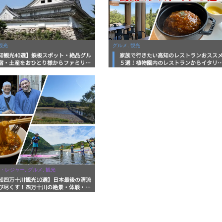
観光
グルメ, 観光
知観光40選】鉄板スポット・絶品グル
家族で行きたい高知のレストランおスス
宿・土産をおひとり様からファミリー
５選！植物園内のレストランからイタリ
まで徹底解説！
ンに中華まで楽しめる
・レジャー, グルメ, 観光
知四万十川観光10選】日本最後の清流
び尽くす！四万十川の絶景・体験・グ
を網羅したおすすめガイド