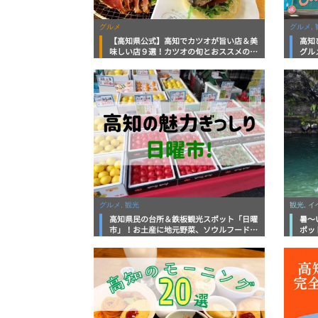
グルメ
グルメ, 
【高知県公式】高知でカツオが旨い店＆美
高知
味しい店９選！カツオの旬とおススメのお
グル
店を紹介
を徹
グルメ, 観光
観光, 
高知県民の台所＆鉄板観光スポット「日曜
暑～
市」！お土産に地元野菜、ソウルフードま
ポッ
で なんでもそろう高知の巨大街路市を徹
底解説！