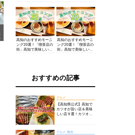
の酒と肴を満喫！【高
の絶景・体験・グルメ
知グルメPro】
を網羅したおすすめガ
イド
メ
ア
高知のおすすめモーニ
高知のおすすめモーニ
ング20選！「喫茶店の
ング20選！「喫茶店の
街」高知で美味しい喫
街」高知で美味しい喫
茶店・カフェモーニン
茶店・カフェモーニン
グをいただきます！
グをいただきます！
おすすめの記事
グルメ
【高知県公式】高知で
カツオが旨い店＆美味
しい店９選！カツオの
旬とおススメのお店を
紹介
グルメ, 観光