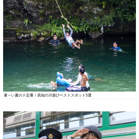
暑～い夏のド定番！高知の川遊びベストスポット5選