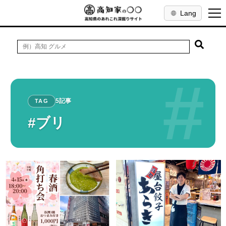
Lang
#
5記事
TAG
#ブリ