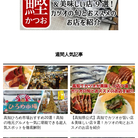
週間人気記事
高知ひろめ市場おすすめ20選！高知
【高知県公式】高知でカツオが旨い店
の地元グルメを一気に堪能できる超人
＆美味しい店９選！カツオの旬とおス
気スポットを徹底解剖
スメのお店を紹介