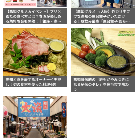
【高知グルメ＆イベント】ブリ×
【高知グルメ in 大阪】外カリ中フ
ぬたの食べ方とは？春酒が楽しめ
ワな高知の屋台餃子がいただけ
る角打ち会も開催！｜銀座・高知
る！昼飲み最高「屋台餃子 あら
県アンテナショップ まるごと高知
き」
高知と食を愛するオーナーイチ押
高知県伝統の「誰もがやみつきに
し！旬の食材を使った料理4選
なる秘伝のタレ」を宿毛市で味わ
う