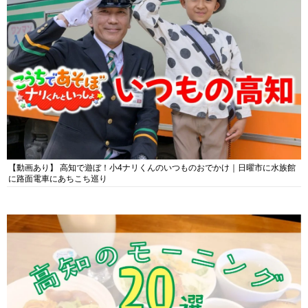
【動画あり】 高知で遊ぼ！小4ナリくんのいつものおでかけ｜日曜市に水族館
に路面電車にあちこち巡り