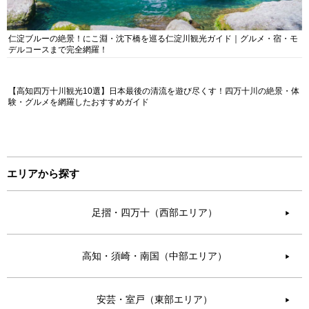
仁淀ブルーの絶景！にこ淵・沈下橋を巡る仁淀川観光ガイド｜グルメ・宿・モ
デルコースまで完全網羅！
【高知四万十川観光10選】日本最後の清流を遊び尽くす！四万十川の絶景・体
験・グルメを網羅したおすすめガイド
エリアから探す
足摺・四万十（西部エリア）
▶︎
高知・須崎・南国（中部エリア）
▶︎
安芸・室戸（東部エリア）
▶︎