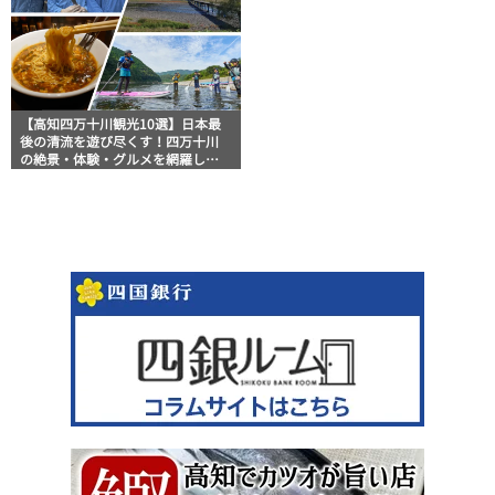
【高知四万十川観光10選】日本最
後の清流を遊び尽くす！四万十川
の絶景・体験・グルメを網羅した
おすすめガイド