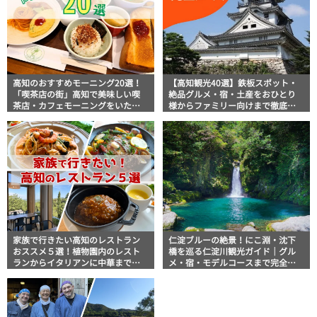
高知のおすすめモーニング20選！
【高知観光40選】鉄板スポット・
「喫茶店の街」高知で美味しい喫
絶品グルメ・宿・土産をおひとり
茶店・カフェモーニングをいただ
様からファミリー向けまで徹底解
きます！
説！
家族で行きたい高知のレストラン
仁淀ブルーの絶景！にこ淵・沈下
おススメ５選！植物園内のレスト
橋を巡る仁淀川観光ガイド｜グル
ランからイタリアンに中華まで楽
メ・宿・モデルコースまで完全網
しめる
羅！