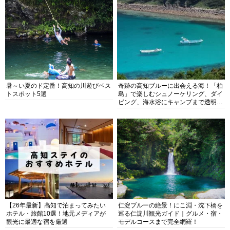
暑～い夏のド定番！高知の川遊びベス
奇跡の高知ブルーに出会える海！「柏
トスポット5選
島」で楽しむシュノーケリング、ダイ
ビング、海水浴にキャンプまで透明度
抜群の海の楽園を徹底紹介
【26年最新】高知で泊まってみたい
仁淀ブルーの絶景！にこ淵・沈下橋を
ホテル・旅館10選！地元メディアが
巡る仁淀川観光ガイド｜グルメ・宿・
観光に最適な宿を厳選
モデルコースまで完全網羅！