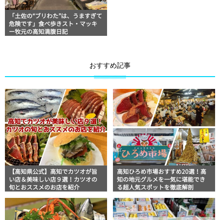
「土佐の“ブリわた”は、うますぎて
危険です」食べ歩きスト・マッキ
ー牧元の高知満腹日記
おすすめ記事
【高知県公式】高知でカツオが旨
高知ひろめ市場おすすめ20選！高
い店＆美味しい店９選！カツオの
知の地元グルメを一気に堪能でき
旬とおススメのお店を紹介
る超人気スポットを徹底解剖