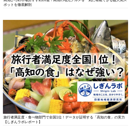
高知ひろめ市場おすすめ20選！高知の地元グルメを一気に堪能できる超人気ス
ポットを徹底解剖
旅行者満足度・食べ物部門で全国1位！データが証明する「高知の食」の実力
【しぎんラボレポート】