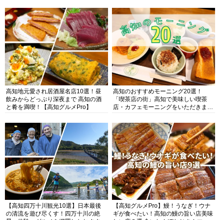
高知地元愛され居酒屋名店10選！昼
高知のおすすめモーニング20選！
飲みからどっぷり深夜まで 高知の酒
「喫茶店の街」高知で美味しい喫茶
と肴を満喫！【高知グルメPro】
店・カフェモーニングをいただきま
す！
【高知四万十川観光10選】日本最後
【高知グルメPro】鰻！うなぎ！ウナ
の清流を遊び尽くす！四万十川の絶
ギが食べたい！高知の鰻の旨い店美味