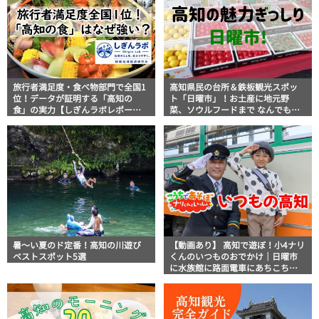
旅行者満足度・食べ物部門で全国1
高知県民の台所＆鉄板観光スポッ
位！データが証明する「高知の
ト「日曜市」！お土産に地元野
食」の実力【しぎんラボレポー
菜、ソウルフードまで なんでもそ
ト】
ろう高知の巨大街路市を徹底解
説！
暑～い夏のド定番！高知の川遊び
【動画あり】 高知で遊ぼ！小4ナリ
ベストスポット5選
くんのいつものおでかけ｜日曜市
に水族館に路面電車にあちこち巡
り