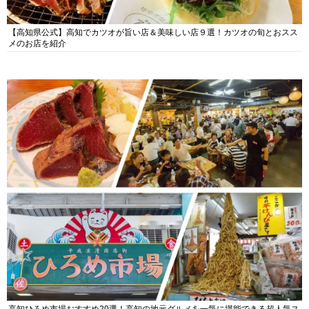
【高知県公式】高知でカツオが旨い店＆美味しい店９選！カツオの旬とおスス
メのお店を紹介