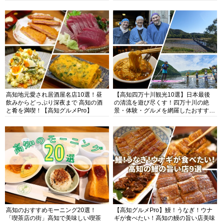
高知地元愛され居酒屋名店10選！昼
【高知四万十川観光10選】日本最後
飲みからどっぷり深夜まで 高知の酒
の清流を遊び尽くす！四万十川の絶
と肴を満喫！【高知グルメPro】
景・体験・グルメを網羅したおすすめ
ガイド
高知のおすすめモーニング20選！
【高知グルメPro】鰻！うなぎ！ウナ
「喫茶店の街」高知で美味しい喫茶
ギが食べたい！高知の鰻の旨い店美味