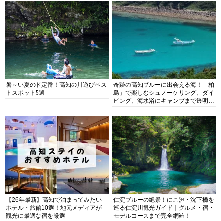
暑～い夏のド定番！高知の川遊びベス
奇跡の高知ブルーに出会える海！「柏
トスポット5選
島」で楽しむシュノーケリング、ダイ
ビング、海水浴にキャンプまで透明度
抜群の海の楽園を徹底紹介
【26年最新】高知で泊まってみたい
仁淀ブルーの絶景！にこ淵・沈下橋を
ホテル・旅館10選！地元メディアが
巡る仁淀川観光ガイド｜グルメ・宿・
観光に最適な宿を厳選
モデルコースまで完全網羅！