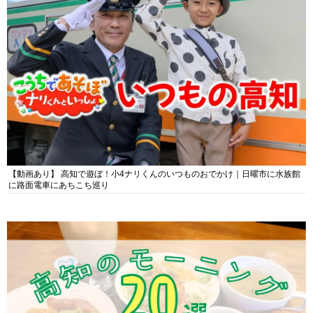
【動画あり】 高知で遊ぼ！小4ナリくんのいつものおでかけ｜日曜市に水族館
に路面電車にあちこち巡り