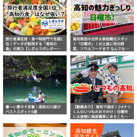
旅行者満足度・食べ物部門で全国1
高知県民の台所＆鉄板観光スポッ
位！データが証明する「高知の
ト「日曜市」！お土産に地元野
食」の実力【しぎんラボレポー
菜、ソウルフードまで なんでもそ
ト】
ろう高知の巨大街路市を徹底解
説！
暑～い夏のド定番！高知の川遊び
【動画あり】 高知で遊ぼ！小4ナリ
ベストスポット5選
くんのいつものおでかけ｜日曜市
に水族館に路面電車にあちこち巡
り