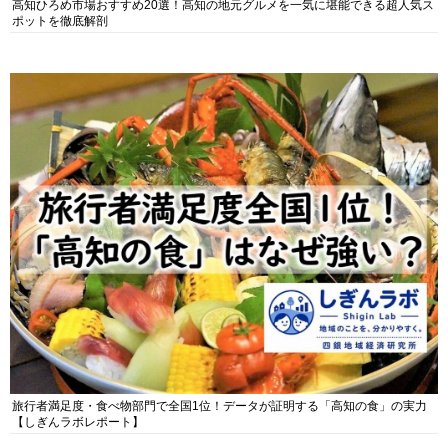
高知ひろめ市場おすすめ20選！高知の地元グルメを一気に堪能できる超人気ス
ポットを徹底解剖
旅行者満足度・食べ物部門で全国1位！データが証明する「高知の食」の実力
【しぎんラボレポート】