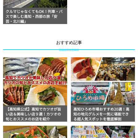
クルマじゃなくてもOK！列車・バ
スで楽しむ高知・西部の旅「安
芸・北川編」
おすすめ記事
【高知県公式】高知でカツオが旨
高知ひろめ市場おすすめ20選！高
い店＆美味しい店９選！カツオの
知の地元グルメを一気に堪能でき
旬とおススメのお店を紹介
る超人気スポットを徹底解剖