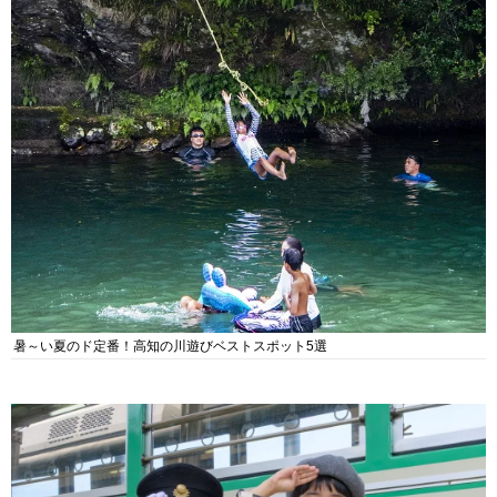
暑～い夏のド定番！高知の川遊びベストスポット5選