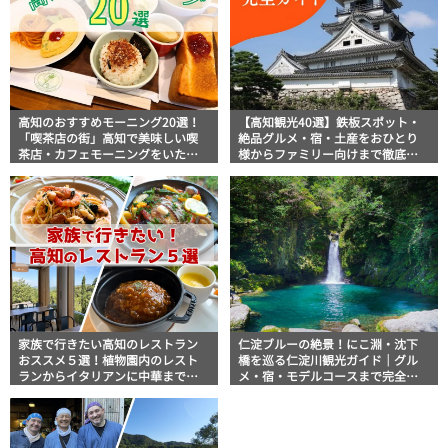
高知のおすすめモーニング20選！
【高知観光40選】鉄板スポット・
「喫茶店の街」高知で美味しい喫
絶品グルメ・宿・土産をおひとり
茶店・カフェモーニングをいただ
様からファミリー向けまで徹底解
きます！
説！
家族で行きたい高知のレストラン
仁淀ブルーの絶景！にこ淵・沈下
おススメ５選！植物園内のレスト
橋を巡る仁淀川観光ガイド｜グル
ランからイタリアンに中華まで楽
メ・宿・モデルコースまで完全網
しめる
羅！