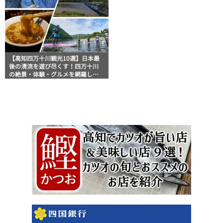
【高知四万十川観光10選】日本最
後の清流を遊び尽くす！四万十川
の絶景・体験・グルメを網羅した
おすすめガイド