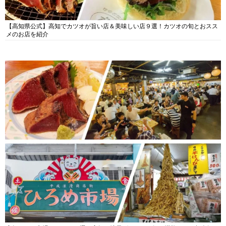
【高知県公式】高知でカツオが旨い店＆美味しい店９選！カツオの旬とおスス
メのお店を紹介