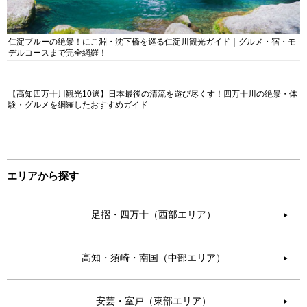
仁淀ブルーの絶景！にこ淵・沈下橋を巡る仁淀川観光ガイド｜グルメ・宿・モ
デルコースまで完全網羅！
【高知四万十川観光10選】日本最後の清流を遊び尽くす！四万十川の絶景・体
験・グルメを網羅したおすすめガイド
エリアから探す
足摺・四万十（西部エリア）
▶︎
高知・須崎・南国（中部エリア）
▶︎
安芸・室戸（東部エリア）
▶︎