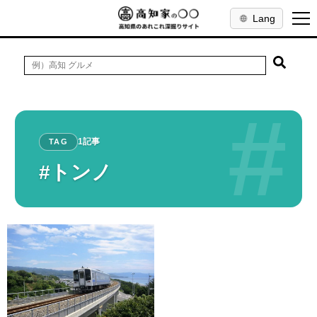
Lang
#
1記事
TAG
#トンノ