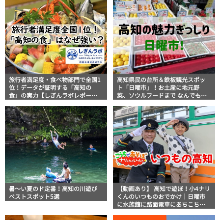
旅行者満足度・食べ物部門で全国1
高知県民の台所＆鉄板観光スポッ
位！データが証明する「高知の
ト「日曜市」！お土産に地元野
食」の実力【しぎんラボレポー
菜、ソウルフードまで なんでもそ
ト】
ろう高知の巨大街路市を徹底解
説！
暑～い夏のド定番！高知の川遊び
【動画あり】 高知で遊ぼ！小4ナリ
ベストスポット5選
くんのいつものおでかけ｜日曜市
に水族館に路面電車にあちこち巡
り