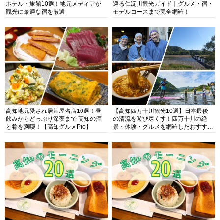
ホテル・旅館10選！地元メディアが
巡る仁淀川観光ガイド｜グルメ・宿・
観光に最適な宿を厳選
モデルコースまで完全網羅！
高知地元愛され居酒屋名店10選！昼
【高知四万十川観光10選】日本最後
飲みからどっぷり深夜まで 高知の酒
の清流を遊び尽くす！四万十川の絶
と肴を満喫！【高知グルメPro】
景・体験・グルメを網羅したおすすめ
ガイド