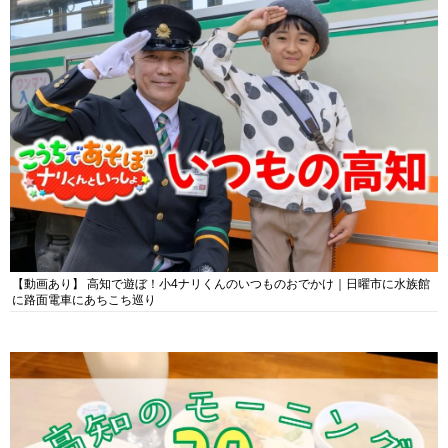
【動画あり】 高知で遊ぼ！小4ナリくんのいつものおでかけ｜日曜市に水族館
に路面電車にあちこち巡り