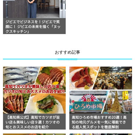
ジビエでビジネスを！ジビエで笑
顔に！ ジビエの未来を描く「ヌッ
クスキッチン」
おすすめ記事
【高知県公式】高知でカツオが旨
高知ひろめ市場おすすめ20選！高
い店＆美味しい店９選！カツオの
知の地元グルメを一気に堪能でき
旬とおススメのお店を紹介
る超人気スポットを徹底解剖