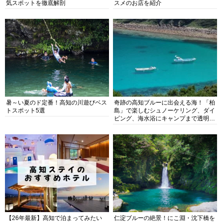
気スポットを徹底解剖
スメのお店を紹介
暑～い夏のド定番！高知の川遊びベス
奇跡の高知ブルーに出会える海！「柏
トスポット5選
島」で楽しむシュノーケリング、ダイ
ビング、海水浴にキャンプまで透明度
抜群の海の楽園を徹底紹介
【26年最新】高知で泊まってみたい
仁淀ブルーの絶景！にこ淵・沈下橋を