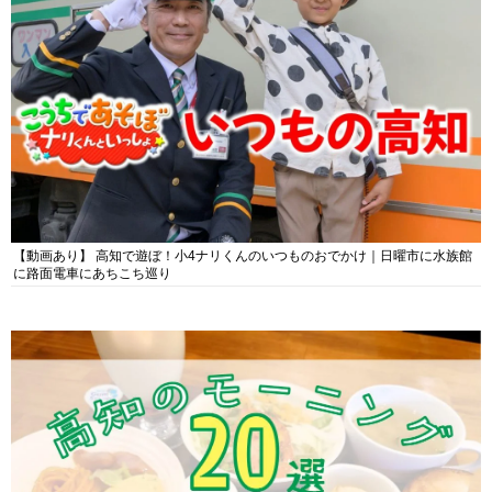
【動画あり】 高知で遊ぼ！小4ナリくんのいつものおでかけ｜日曜市に水族館
に路面電車にあちこち巡り