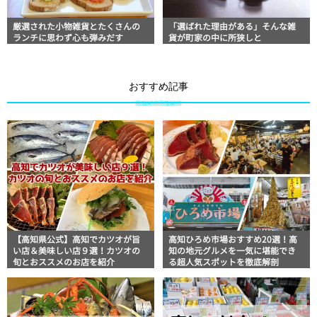
厳選された小物雑貨とたくさんの
「選ばれた理由がある」そんな雑
ランチに思わず心も弾みだす
貨が町家の中に所狭しと
おすすめ記事
【高知県公式】高知でカツオが旨
高知ひろめ市場おすすめ20選！高
い店＆美味しい店９選！カツオの
知の地元グルメを一気に堪能でき
旬とおススメのお店を紹介
る超人気スポットを徹底解剖