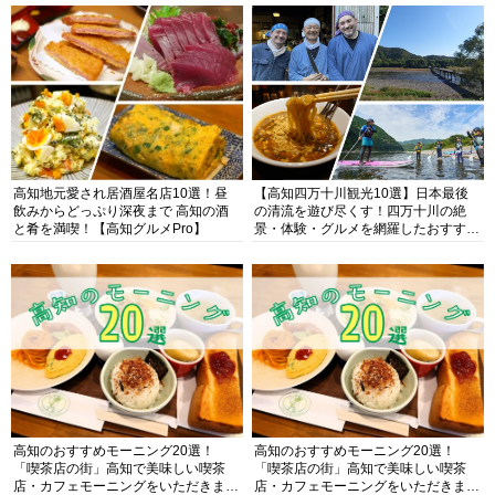
高知地元愛され居酒屋名店10選！昼
【高知四万十川観光10選】日本最後
飲みからどっぷり深夜まで 高知の酒
の清流を遊び尽くす！四万十川の絶
と肴を満喫！【高知グルメPro】
景・体験・グルメを網羅したおすすめ
ガイド
高知のおすすめモーニング20選！
高知のおすすめモーニング20選！
「喫茶店の街」高知で美味しい喫茶
「喫茶店の街」高知で美味しい喫茶
店・カフェモーニングをいただきま
店・カフェモーニングをいただきま