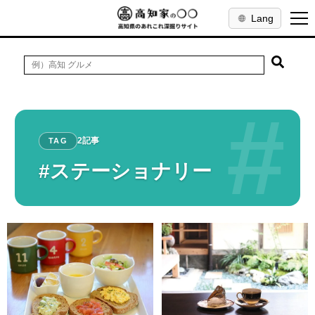
Lang
#
2記事
TAG
#ステーショナリー