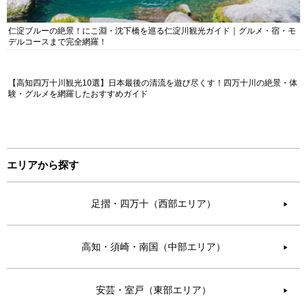
仁淀ブルーの絶景！にこ淵・沈下橋を巡る仁淀川観光ガイド｜グルメ・宿・モ
デルコースまで完全網羅！
【高知四万十川観光10選】日本最後の清流を遊び尽くす！四万十川の絶景・体
験・グルメを網羅したおすすめガイド
エリアから探す
足摺・四万十（西部エリア）
▶︎
高知・須崎・南国（中部エリア）
▶︎
安芸・室戸（東部エリア）
▶︎