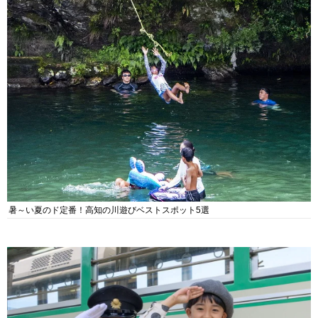
暑～い夏のド定番！高知の川遊びベストスポット5選