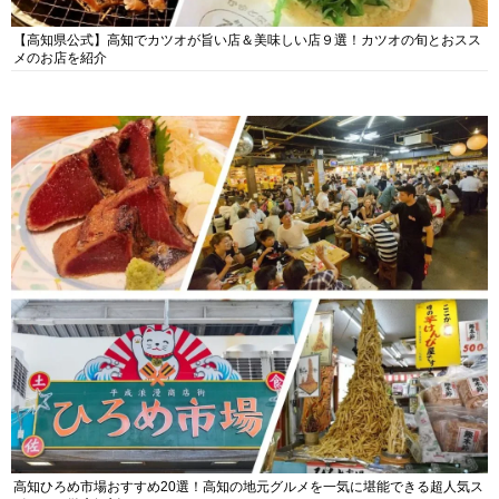
【高知県公式】高知でカツオが旨い店＆美味しい店９選！カツオの旬とおスス
メのお店を紹介
高知ひろめ市場おすすめ20選！高知の地元グルメを一気に堪能できる超人気ス