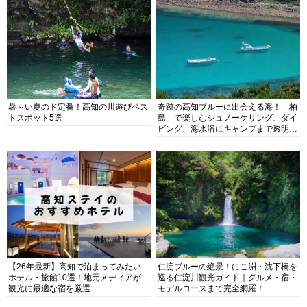
暑～い夏のド定番！高知の川遊びベス
奇跡の高知ブルーに出会える海！「柏
トスポット5選
島」で楽しむシュノーケリング、ダイ
ビング、海水浴にキャンプまで透明度
抜群の海の楽園を徹底紹介
【26年最新】高知で泊まってみたい
仁淀ブルーの絶景！にこ淵・沈下橋を
ホテル・旅館10選！地元メディアが
巡る仁淀川観光ガイド｜グルメ・宿・
観光に最適な宿を厳選
モデルコースまで完全網羅！