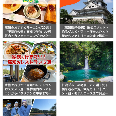
高知のおすすめモーニング20選！
【高知観光40選】鉄板スポット・
「喫茶店の街」高知で美味しい喫
絶品グルメ・宿・土産をおひとり
茶店・カフェモーニングをいただ
様からファミリー向けまで徹底解
きます！
説！
家族で行きたい高知のレストラン
仁淀ブルーの絶景！にこ淵・沈下
おススメ５選！植物園内のレスト
橋を巡る仁淀川観光ガイド｜グル
ランからイタリアンに中華まで楽
メ・宿・モデルコースまで完全網
しめる
羅！