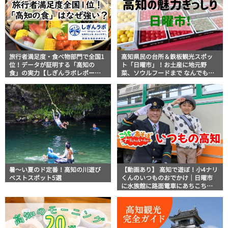
旅行者満足度・食べ物部門で全国1
高知県民の台所＆鉄板観光スポッ
位！データが証明する「高知の
ト「日曜市」！お土産に地元野
食」の実力【しぎんラボレポー
菜、ソウルフードまで なんでもそ
ト】
ろう高知の巨大街路市を徹底解
説！
暑～い夏のド定番！高知の川遊び
【動画あり】 高知で遊ぼ！小4ナリ
ベストスポット5選
くんのいつものおでかけ｜日曜市
に水族館に路面電車にあちこち巡
り