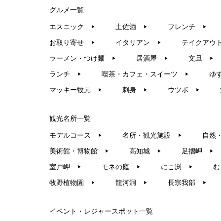
グルメ一覧
エスニック
土佐酒
フレンチ
▶︎
▶︎
▶︎
お取り寄せ
イタリアン
テイクアウ
▶︎
▶︎
ラーメン・つけ麺
居酒屋
文旦
▶︎
▶︎
▶︎
ランチ
喫茶・カフェ・スイーツ
ゆ
▶︎
▶︎
マッキー牧元
刺身
ウツボ
▶︎
▶︎
▶︎
観光名所一覧
モデルコース
名所・観光施設
自然
▶︎
▶︎
美術館・博物館
高知城
足摺岬
▶︎
▶︎
▶︎
室戸岬
モネの庭
にこ渕
む
▶︎
▶︎
▶︎
牧野植物園
龍河洞
長宗我部
▶︎
▶︎
▶︎
イベント・レジャースポット一覧