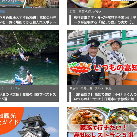
観光
起業・事業承継, グルメ
ひろめ市場おすすめ20選！高知の地元
旅行者満足度・食べ物部門で全国1位！デ
メを一気に堪能できる超人気スポット
ータが証明する「高知の食」の実力【し
底解剖
んラボレポート】
イベント・レジャー
商店街, 高知出身, グルメ, 観光
い夏のド定番！高知の川遊びベストス
【動画あり】 高知で遊ぼ！小4ナリくんの
ト5選
いつものおでかけ｜日曜市に水族館に路
電車にあちこち巡り