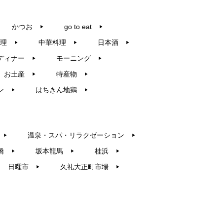
かつお
go to eat
▶︎
▶︎
理
中華料理
日本酒
▶︎
▶︎
▶︎
ディナー
モーニング
▶︎
▶︎
お土産
特産物
▶︎
▶︎
ン
はちきん地鶏
▶︎
▶︎
温泉・スパ・リラクゼーション
▶︎
▶︎
橋
坂本龍馬
桂浜
▶︎
▶︎
▶︎
日曜市
久礼大正町市場
▶︎
▶︎