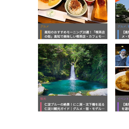
グルメ
グルメ, 
高知のおすすめモーニング20選！「喫茶店
【高
の街」高知で美味しい喫茶店・カフェモー
メ・
ニングをいただきます！
向け
観光
イベント
仁淀ブルーの絶景！にこ淵・沈下橋を巡る
【高
仁淀川観光ガイド｜グルメ・宿・モデルコ
を遊
ースまで完全網羅！
ルメ