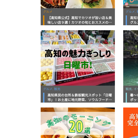
グルメ
グルメ, 
【高知県公式】高知でカツオが旨い店＆美
高知
味しい店９選！カツオの旬とおススメのお
グル
店を紹介
を徹
グルメ, 観光
観光, 
高知県民の台所＆鉄板観光スポット「日曜
暑～
市」！お土産に地元野菜、ソウルフードま
ポッ
で なんでもそろう高知の巨大街路市を徹
底解説！