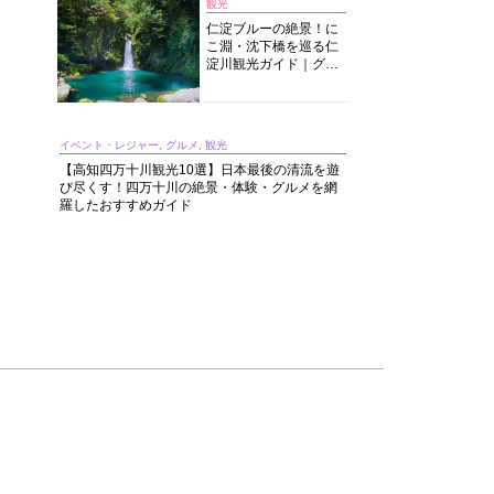
観光
仁淀ブルーの絶景！に
こ淵・沈下橋を巡る仁
淀川観光ガイド｜グル
メ・宿・モデルコース
まで完全網羅！
イベント・レジャー, グルメ, 観光
【高知四万十川観光10選】日本最後の清流を遊
び尽くす！四万十川の絶景・体験・グルメを網
羅したおすすめガイド