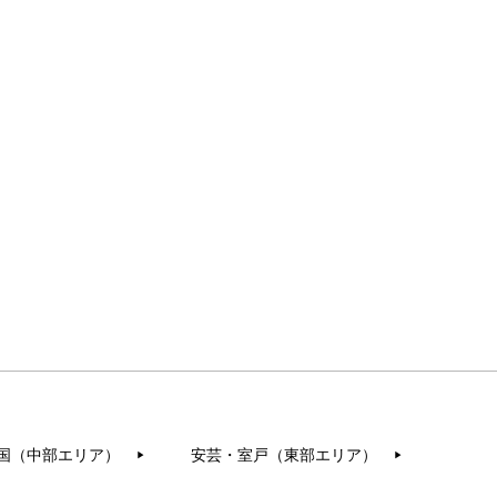
国（中部エリア）
安芸・室戸（東部エリア）
▶︎
▶︎