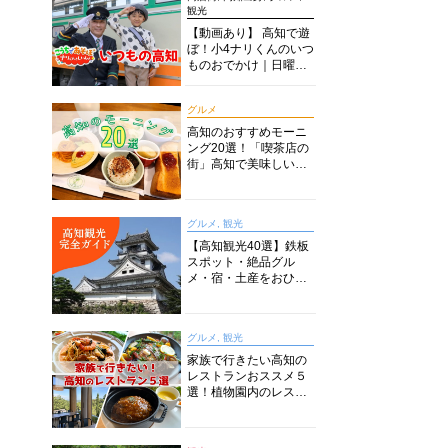
観光
【動画あり】 高知で遊
ぼ！小4ナリくんのいつ
ものおでかけ｜日曜市
に水族館に路面電車に
あちこち巡り
グルメ
高知のおすすめモーニ
ング20選！「喫茶店の
街」高知で美味しい喫
茶店・カフェモーニン
グをいただきます！
グルメ, 観光
【高知観光40選】鉄板
スポット・絶品グル
メ・宿・土産をおひと
り様からファミリー向
けまで徹底解説！
グルメ, 観光
家族で行きたい高知の
レストランおススメ５
選！植物園内のレスト
ランからイタリアンに
中華まで楽しめる