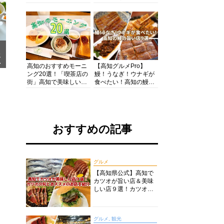
の酒と肴を満喫！【高
の絶景・体験・グルメ
知グルメPro】
を網羅したおすすめガ
イド
メ
ア
高知のおすすめモーニ
【高知グルメPro】
ング20選！「喫茶店の
鰻！うなぎ！ウナギが
街」高知で美味しい喫
食べたい！高知の鰻の
茶店・カフェモーニン
旨い店美味しい店９選
グをいただきます！
食いしんぼおじさんマ
ッキー牧元の高知満腹
日記セレクション
おすすめの記事
グルメ
【高知県公式】高知で
カツオが旨い店＆美味
しい店９選！カツオの
旬とおススメのお店を
紹介
グルメ, 観光