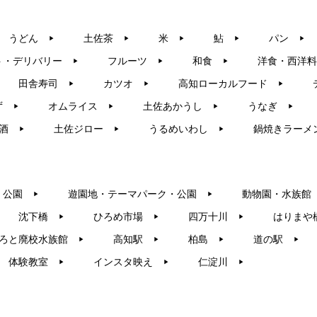
うどん
土佐茶
米
鮎
パン
▶︎
▶︎
▶︎
▶︎
▶︎
ト・デリバリー
フルーツ
和食
洋食・西洋料
▶︎
▶︎
▶︎
田舎寿司
カツオ
高知ローカルフード
▶︎
▶︎
▶︎
ず
オムライス
土佐あかうし
うなぎ
▶︎
▶︎
▶︎
▶︎
酒
土佐ジロー
うるめいわし
鍋焼きラーメ
▶︎
▶︎
▶︎
・公園
遊園地・テーマパーク・公園
動物園・水族館
▶︎
▶︎
沈下橋
ひろめ市場
四万十川
はりまや
▶︎
▶︎
▶︎
ろと廃校水族館
高知駅
柏島
道の駅
▶︎
▶︎
▶︎
▶︎
体験教室
インスタ映え
仁淀川
▶︎
▶︎
▶︎