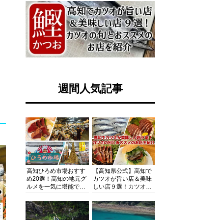
週間人気記事
高知ひろめ市場おすす
【高知県公式】高知で
め20選！高知の地元グ
カツオが旨い店＆美味
ルメを一気に堪能でき
しい店９選！カツオの
る超人気スポットを徹
旬とおススメのお店を
底解剖
紹介