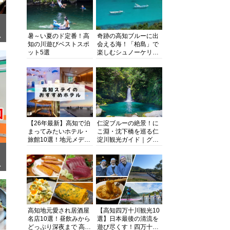
暑～い夏のド定番！高
奇跡の高知ブルーに出
ぎ
知の川遊びベストスポ
会える海！「柏島」で
ット5選
楽しむシュノーケリン
グ、ダイビング、海水
浴にキャンプまで透明
度抜群の海の楽園を徹
底紹介
【26年最新】高知で泊
仁淀ブルーの絶景！に
まってみたいホテル・
こ淵・沈下橋を巡る仁
旅館10選！地元メディ
淀川観光ガイド｜グル
アが観光に最適な宿を
メ・宿・モデルコース
厳選
まで完全網羅！
面
高知地元愛され居酒屋
【高知四万十川観光10
名店10選！昼飲みから
選】日本最後の清流を
どっぷり深夜まで 高知
遊び尽くす！四万十川