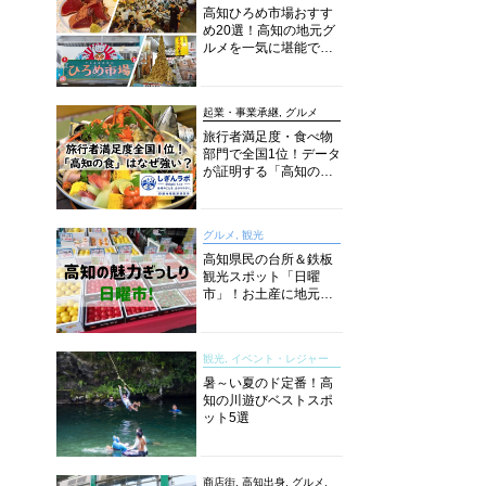
高知ひろめ市場おすす
め20選！高知の地元グ
ルメを一気に堪能でき
る超人気スポットを徹
底解剖
起業・事業承継, グルメ
旅行者満足度・食べ物
部門で全国1位！データ
が証明する「高知の
食」の実力【しぎんラ
ボレポート】
グルメ, 観光
高知県民の台所＆鉄板
観光スポット「日曜
市」！お土産に地元野
菜、ソウルフードまで
なんでもそろう高知の
巨大街路市を徹底解
観光, イベント・レジャー
説！
暑～い夏のド定番！高
知の川遊びベストスポ
ット5選
商店街, 高知出身, グルメ,