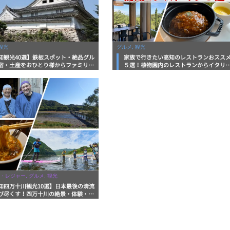
観光
グルメ, 観光
知観光40選】鉄板スポット・絶品グル
家族で行きたい高知のレストランおスス
宿・土産をおひとり様からファミリー
５選！植物園内のレストランからイタリ
まで徹底解説！
ンに中華まで楽しめる
・レジャー, グルメ, 観光
知四万十川観光10選】日本最後の清流
び尽くす！四万十川の絶景・体験・グ
を網羅したおすすめガイド