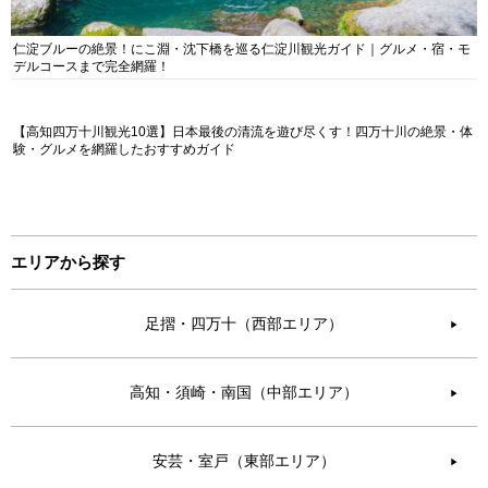
仁淀ブルーの絶景！にこ淵・沈下橋を巡る仁淀川観光ガイド｜グルメ・宿・モ
デルコースまで完全網羅！
【高知四万十川観光10選】日本最後の清流を遊び尽くす！四万十川の絶景・体
験・グルメを網羅したおすすめガイド
エリアから探す
足摺・四万十（西部エリア）
▶︎
高知・須崎・南国（中部エリア）
▶︎
安芸・室戸（東部エリア）
▶︎