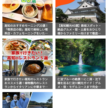
高知のおすすめモーニング20選！
【高知観光40選】鉄板スポット・
「喫茶店の街」高知で美味しい喫
絶品グルメ・宿・土産をおひとり
茶店・カフェモーニングをいただ
様からファミリー向けまで徹底解
きます！
説！
家族で行きたい高知のレストラン
仁淀ブルーの絶景！にこ淵・沈下
おススメ５選！植物園内のレスト
橋を巡る仁淀川観光ガイド｜グル
ランからイタリアンに中華まで楽
メ・宿・モデルコースまで完全網
しめる
羅！