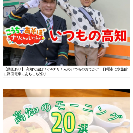
【動画あり】 高知で遊ぼ！小4ナリくんのいつものおでかけ｜日曜市に水族館
に路面電車にあちこち巡り