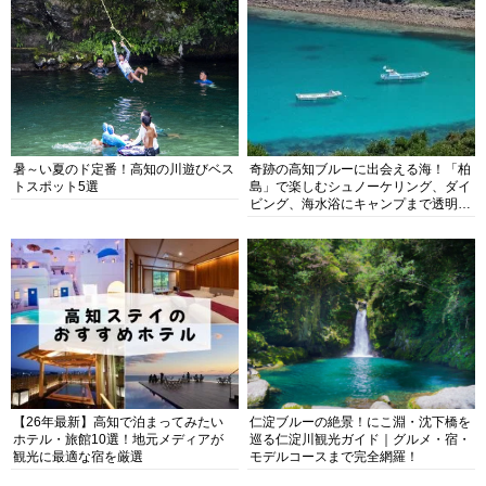
暑～い夏のド定番！高知の川遊びベス
奇跡の高知ブルーに出会える海！「柏
トスポット5選
島」で楽しむシュノーケリング、ダイ
ビング、海水浴にキャンプまで透明度
抜群の海の楽園を徹底紹介
【26年最新】高知で泊まってみたい
仁淀ブルーの絶景！にこ淵・沈下橋を
ホテル・旅館10選！地元メディアが
巡る仁淀川観光ガイド｜グルメ・宿・
観光に最適な宿を厳選
モデルコースまで完全網羅！