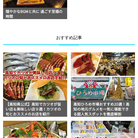
穏やかなBGMと共に 過ごす至福の
時間
おすすめ記事
【高知県公式】高知でカツオが旨
高知ひろめ市場おすすめ20選！高
い店＆美味しい店９選！カツオの
知の地元グルメを一気に堪能でき
旬とおススメのお店を紹介
る超人気スポットを徹底解剖