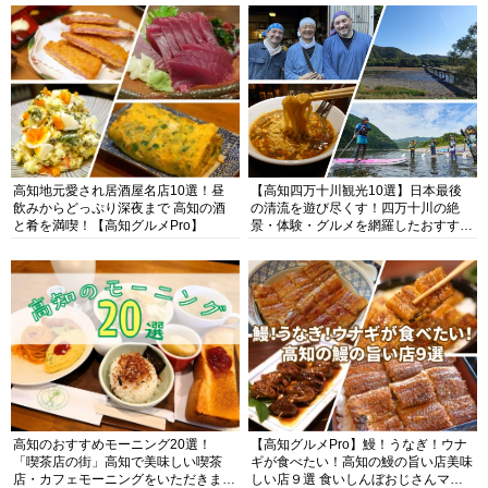
高知地元愛され居酒屋名店10選！昼
【高知四万十川観光10選】日本最後
飲みからどっぷり深夜まで 高知の酒
の清流を遊び尽くす！四万十川の絶
と肴を満喫！【高知グルメPro】
景・体験・グルメを網羅したおすすめ
ガイド
高知のおすすめモーニング20選！
【高知グルメPro】鰻！うなぎ！ウナ
「喫茶店の街」高知で美味しい喫茶
ギが食べたい！高知の鰻の旨い店美味
店・カフェモーニングをいただきま
しい店９選 食いしんぼおじさんマッ