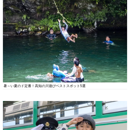
暑～い夏のド定番！高知の川遊びベストスポット5選