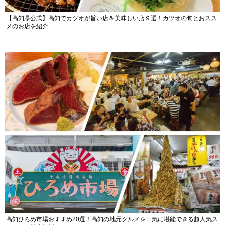
【高知県公式】高知でカツオが旨い店＆美味しい店９選！カツオの旬とおスス
メのお店を紹介
高知ひろめ市場おすすめ20選！高知の地元グルメを一気に堪能できる超人気ス