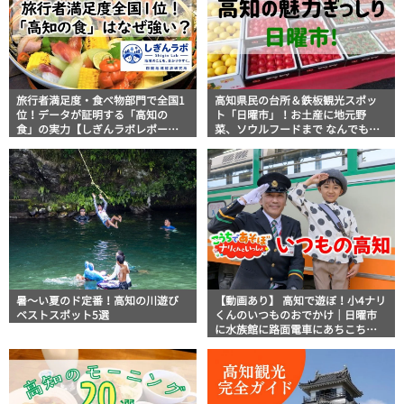
旅行者満足度・食べ物部門で全国1
高知県民の台所＆鉄板観光スポッ
位！データが証明する「高知の
ト「日曜市」！お土産に地元野
食」の実力【しぎんラボレポー
菜、ソウルフードまで なんでもそ
ト】
ろう高知の巨大街路市を徹底解
説！
暑～い夏のド定番！高知の川遊び
【動画あり】 高知で遊ぼ！小4ナリ
ベストスポット5選
くんのいつものおでかけ｜日曜市
に水族館に路面電車にあちこち巡
り