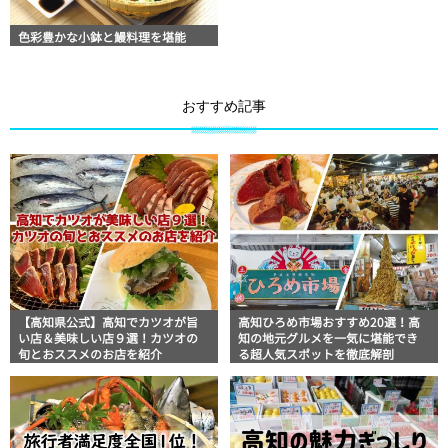
色彩豊かな小鉢と鰻料理を堪能
おすすめ記事
【高知県公式】高知でカツオが旨
高知ひろめ市場おすすめ20選！高
い店＆美味しい店９選！カツオの
知の地元グルメを一気に堪能でき
旬とおススメのお店を紹介
る超人気スポットを徹底解剖