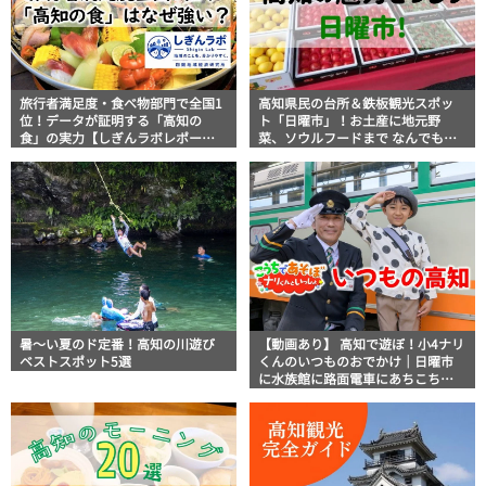
旅行者満足度・食べ物部門で全国1
高知県民の台所＆鉄板観光スポッ
位！データが証明する「高知の
ト「日曜市」！お土産に地元野
食」の実力【しぎんラボレポー
菜、ソウルフードまで なんでもそ
ト】
ろう高知の巨大街路市を徹底解
説！
暑～い夏のド定番！高知の川遊び
【動画あり】 高知で遊ぼ！小4ナリ
ベストスポット5選
くんのいつものおでかけ｜日曜市
に水族館に路面電車にあちこち巡
り