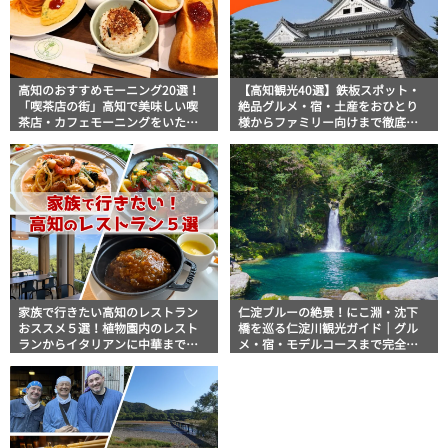
高知のおすすめモーニング20選！
【高知観光40選】鉄板スポット・
「喫茶店の街」高知で美味しい喫
絶品グルメ・宿・土産をおひとり
茶店・カフェモーニングをいただ
様からファミリー向けまで徹底解
きます！
説！
家族で行きたい高知のレストラン
仁淀ブルーの絶景！にこ淵・沈下
おススメ５選！植物園内のレスト
橋を巡る仁淀川観光ガイド｜グル
ランからイタリアンに中華まで楽
メ・宿・モデルコースまで完全網
しめる
羅！