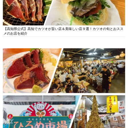
【高知県公式】高知でカツオが旨い店＆美味しい店９選！カツオの旬とおスス
メのお店を紹介