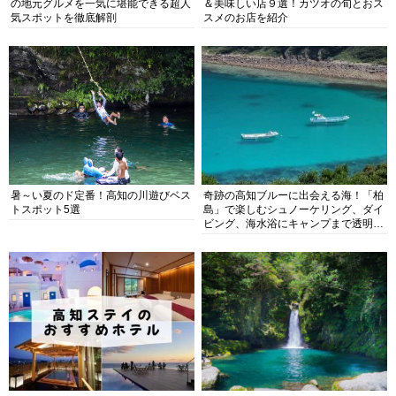
の地元グルメを一気に堪能できる超人
＆美味しい店９選！カツオの旬とおス
気スポットを徹底解剖
スメのお店を紹介
暑～い夏のド定番！高知の川遊びベス
奇跡の高知ブルーに出会える海！「柏
トスポット5選
島」で楽しむシュノーケリング、ダイ
ビング、海水浴にキャンプまで透明度
抜群の海の楽園を徹底紹介