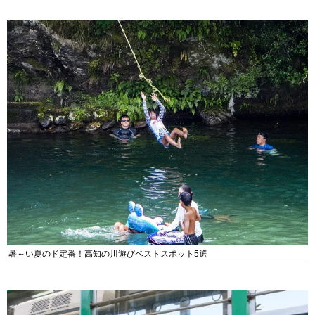
暑～い夏のド定番！高知の川遊びベストスポット5選