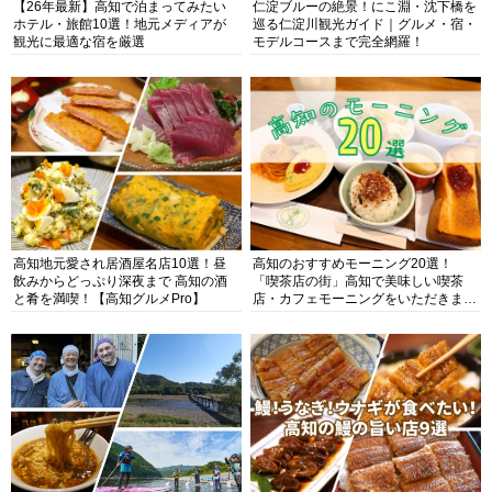
【26年最新】高知で泊まってみたい
仁淀ブルーの絶景！にこ淵・沈下橋を
ホテル・旅館10選！地元メディアが
巡る仁淀川観光ガイド｜グルメ・宿・
観光に最適な宿を厳選
モデルコースまで完全網羅！
高知地元愛され居酒屋名店10選！昼
高知のおすすめモーニング20選！
飲みからどっぷり深夜まで 高知の酒
「喫茶店の街」高知で美味しい喫茶
と肴を満喫！【高知グルメPro】
店・カフェモーニングをいただきま
す！