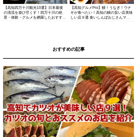
【高知四万十川観光10選】日本最後
【高知グルメPro】鰻！うなぎ！ウナ
の清流を遊び尽くす！四万十川の絶
ギが食べたい！高知の鰻の旨い店美味
景・体験・グルメを網羅したおすすめ
しい店９選 食いしんぼおじさんマッ
ガイド
キー牧元の高知満腹日記セレクション
おすすめの記事