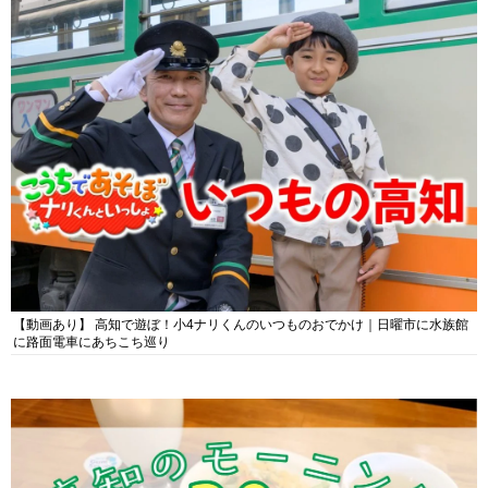
【動画あり】 高知で遊ぼ！小4ナリくんのいつものおでかけ｜日曜市に水族館
に路面電車にあちこち巡り