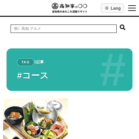
Lang
#
1記事
TAG
#コース