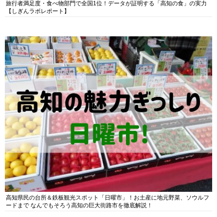
旅行者満足度・食べ物部門で全国1位！データが証明する「高知の食」の実力
【しぎんラボレポート】
高知県民の台所＆鉄板観光スポット「日曜市」！お土産に地元野菜、ソウルフ
ードまで なんでもそろう高知の巨大街路市を徹底解説！