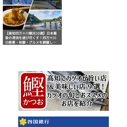
【高知四万十川観光10選】日本最
後の清流を遊び尽くす！四万十川
の絶景・体験・グルメを網羅した
おすすめガイド