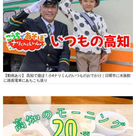
【動画あり】 高知で遊ぼ！小4ナリくんのいつものおでかけ｜日曜市に水族館
に路面電車にあちこち巡り