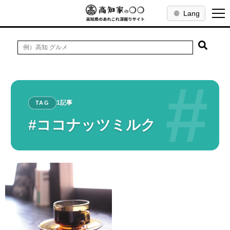
Lang
#
1記事
TAG
#ココナッツミルク