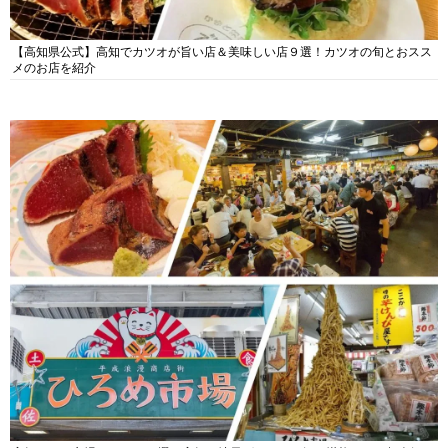
【高知県公式】高知でカツオが旨い店＆美味しい店９選！カツオの旬とおスス
メのお店を紹介