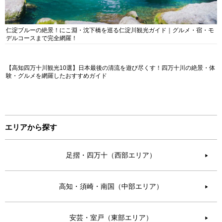
仁淀ブルーの絶景！にこ淵・沈下橋を巡る仁淀川観光ガイド｜グルメ・宿・モ
デルコースまで完全網羅！
【高知四万十川観光10選】日本最後の清流を遊び尽くす！四万十川の絶景・体
験・グルメを網羅したおすすめガイド
エリアから探す
足摺・四万十（西部エリア）
▶︎
高知・須崎・南国（中部エリア）
▶︎
安芸・室戸（東部エリア）
▶︎