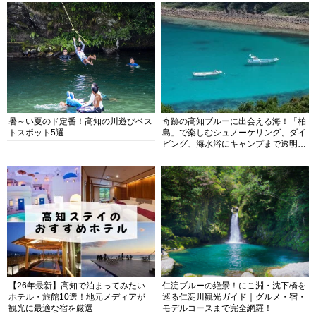
暑～い夏のド定番！高知の川遊びベス
奇跡の高知ブルーに出会える海！「柏
トスポット5選
島」で楽しむシュノーケリング、ダイ
ビング、海水浴にキャンプまで透明度
抜群の海の楽園を徹底紹介
【26年最新】高知で泊まってみたい
仁淀ブルーの絶景！にこ淵・沈下橋を
ホテル・旅館10選！地元メディアが
巡る仁淀川観光ガイド｜グルメ・宿・
観光に最適な宿を厳選
モデルコースまで完全網羅！