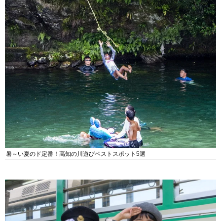
暑～い夏のド定番！高知の川遊びベストスポット5選