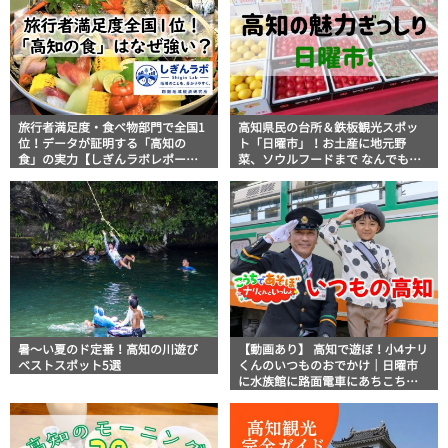
旅行者満足度・食べ物部門で全国1
高知県民の台所＆鉄板観光スポッ
位！データが証明する「高知の
ト「日曜市」！お土産に地元野
食」の実力【しぎんラボレポー
菜、ソウルフードまで なんでもそ
ト】
ろう高知の巨大街路市を徹底解
説！
暑～い夏のド定番！高知の川遊び
【動画あり】 高知で遊ぼ！小4ナリ
ベストスポット5選
くんのいつものおでかけ｜日曜市
に水族館に路面電車にあちこち巡
り