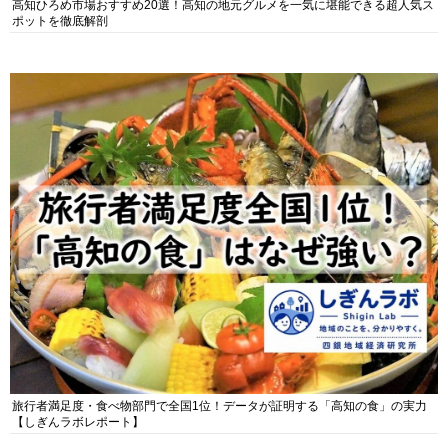
高知ひろめ市場おすすめ20選！高知の地元グルメを一気に堪能できる超人気ス
ポットを徹底解剖
旅行者満足度・食べ物部門で全国1位！データが証明する「高知の食」の実力
【しぎんラボレポート】