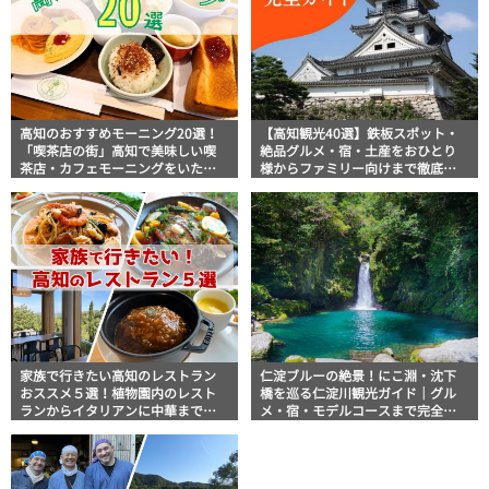
高知のおすすめモーニング20選！
【高知観光40選】鉄板スポット・
「喫茶店の街」高知で美味しい喫
絶品グルメ・宿・土産をおひとり
茶店・カフェモーニングをいただ
様からファミリー向けまで徹底解
きます！
説！
家族で行きたい高知のレストラン
仁淀ブルーの絶景！にこ淵・沈下
おススメ５選！植物園内のレスト
橋を巡る仁淀川観光ガイド｜グル
ランからイタリアンに中華まで楽
メ・宿・モデルコースまで完全網
しめる
羅！