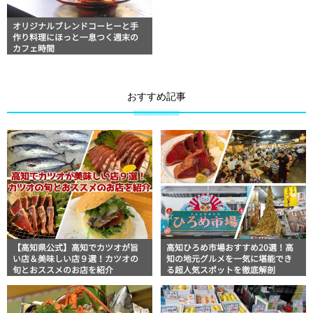
オリジナルブレンドコーヒーと手
作り料理にほっと一息つく週末の
カフェ時間
おすすめ記事
【高知県公式】高知でカツオが旨
高知ひろめ市場おすすめ20選！高
い店＆美味しい店９選！カツオの
知の地元グルメを一気に堪能でき
旬とおススメのお店を紹介
る超人気スポットを徹底解剖