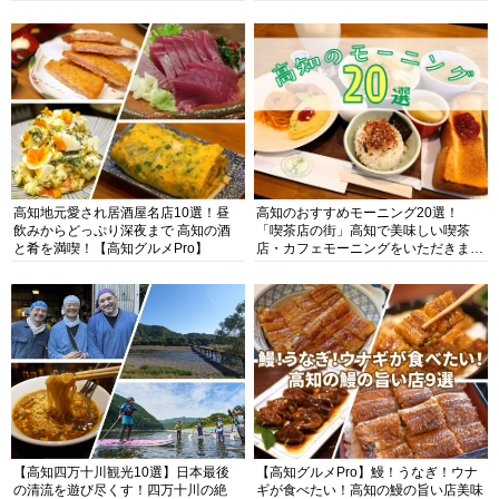
高知地元愛され居酒屋名店10選！昼
高知のおすすめモーニング20選！
飲みからどっぷり深夜まで 高知の酒
「喫茶店の街」高知で美味しい喫茶
と肴を満喫！【高知グルメPro】
店・カフェモーニングをいただきま
す！
【高知四万十川観光10選】日本最後
【高知グルメPro】鰻！うなぎ！ウナ
の清流を遊び尽くす！四万十川の絶
ギが食べたい！高知の鰻の旨い店美味