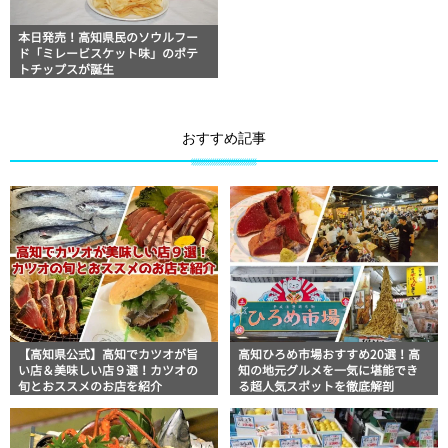
本日発売！高知県民のソウルフー
ド「ミレービスケット味」のポテ
トチップスが誕生
おすすめ記事
【高知県公式】高知でカツオが旨
高知ひろめ市場おすすめ20選！高
い店＆美味しい店９選！カツオの
知の地元グルメを一気に堪能でき
旬とおススメのお店を紹介
る超人気スポットを徹底解剖