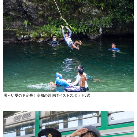
暑～い夏のド定番！高知の川遊びベストスポット5選