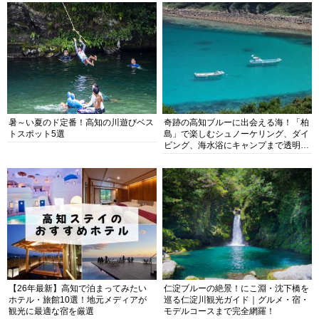
暑～い夏のド定番！高知の川遊びベス
奇跡の高知ブルーに出会える海！「柏
トスポット5選
島」で楽しむシュノーケリング、ダイ
ビング、海水浴にキャンプまで透明度
抜群の海の楽園を徹底紹介
【26年最新】高知で泊まってみたい
仁淀ブルーの絶景！にこ淵・沈下橋を
ホテル・旅館10選！地元メディアが
巡る仁淀川観光ガイド｜グルメ・宿・
観光に最適な宿を厳選
モデルコースまで完全網羅！