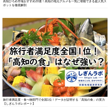
高知ひろめ市場おすすめ20選！高知の地元グルメを一気に堪能できる超人気ス
ポットを徹底解剖
旅行者満足度・食べ物部門で全国1位！データが証明する「高知の食」の実力
【しぎんラボレポート】