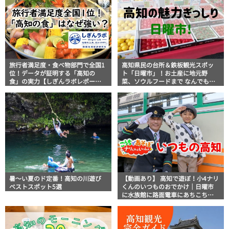
旅行者満足度・食べ物部門で全国1
高知県民の台所＆鉄板観光スポッ
位！データが証明する「高知の
ト「日曜市」！お土産に地元野
食」の実力【しぎんラボレポー
菜、ソウルフードまで なんでもそ
ト】
ろう高知の巨大街路市を徹底解
説！
暑～い夏のド定番！高知の川遊び
【動画あり】 高知で遊ぼ！小4ナリ
ベストスポット5選
くんのいつものおでかけ｜日曜市
に水族館に路面電車にあちこち巡
り