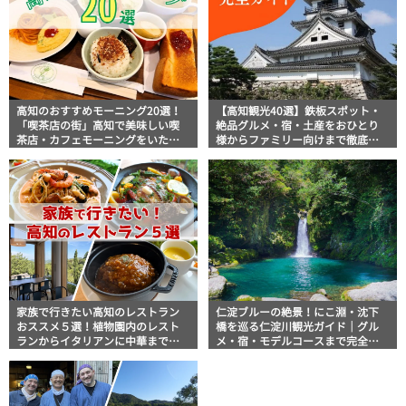
高知のおすすめモーニング20選！
【高知観光40選】鉄板スポット・
「喫茶店の街」高知で美味しい喫
絶品グルメ・宿・土産をおひとり
茶店・カフェモーニングをいただ
様からファミリー向けまで徹底解
きます！
説！
家族で行きたい高知のレストラン
仁淀ブルーの絶景！にこ淵・沈下
おススメ５選！植物園内のレスト
橋を巡る仁淀川観光ガイド｜グル
ランからイタリアンに中華まで楽
メ・宿・モデルコースまで完全網
しめる
羅！