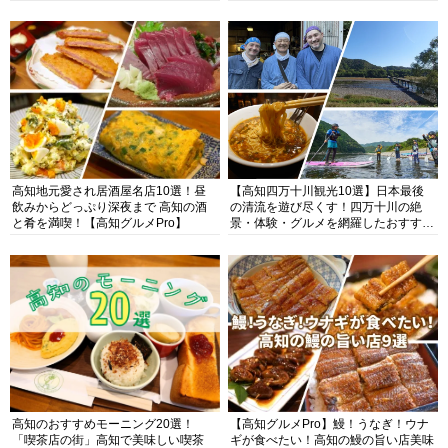
高知地元愛され居酒屋名店10選！昼
【高知四万十川観光10選】日本最後
飲みからどっぷり深夜まで 高知の酒
の清流を遊び尽くす！四万十川の絶
と肴を満喫！【高知グルメPro】
景・体験・グルメを網羅したおすすめ
ガイド
高知のおすすめモーニング20選！
【高知グルメPro】鰻！うなぎ！ウナ
「喫茶店の街」高知で美味しい喫茶
ギが食べたい！高知の鰻の旨い店美味