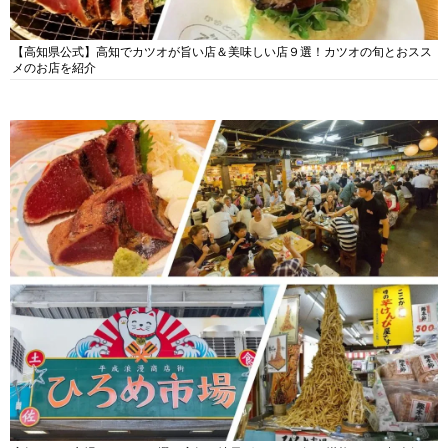
【高知県公式】高知でカツオが旨い店＆美味しい店９選！カツオの旬とおスス
メのお店を紹介