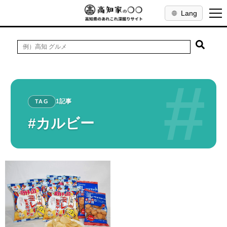
Lang
#
1記事
TAG
#カルビー