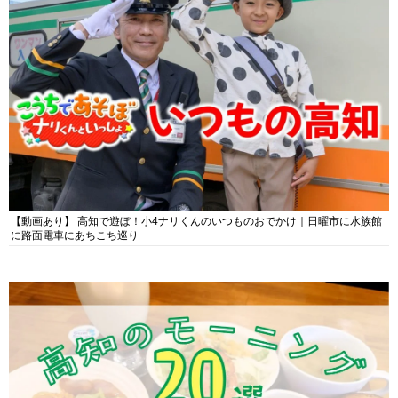
【動画あり】 高知で遊ぼ！小4ナリくんのいつものおでかけ｜日曜市に水族館
に路面電車にあちこち巡り