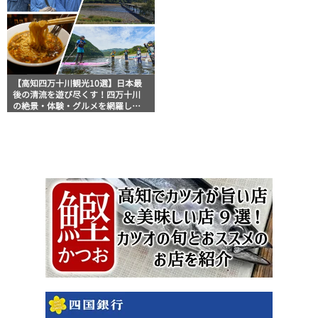
【高知四万十川観光10選】日本最
後の清流を遊び尽くす！四万十川
の絶景・体験・グルメを網羅した
おすすめガイド