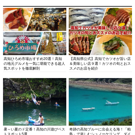
高知ひろめ市場おすすめ20選！高知
【高知県公式】高知でカツオが旨い店
の地元グルメを一気に堪能できる超人
＆美味しい店９選！カツオの旬とおス
気スポットを徹底解剖
スメのお店を紹介
暑～い夏のド定番！高知の川遊びベス
奇跡の高知ブルーに出会える海！「柏
トスポット5選
島」で楽しむシュノーケリング、ダイ