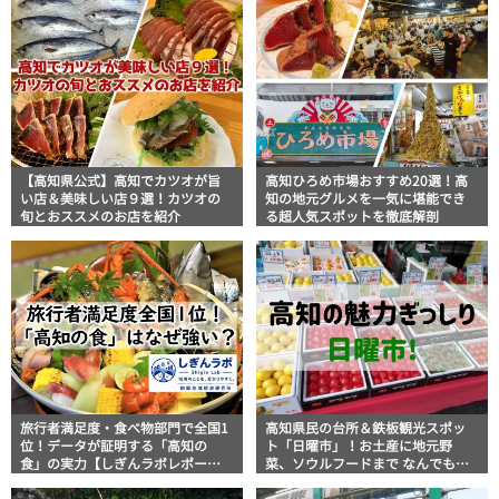
【高知県公式】高知でカツオが旨
高知ひろめ市場おすすめ20選！高
い店＆美味しい店９選！カツオの
知の地元グルメを一気に堪能でき
旬とおススメのお店を紹介
る超人気スポットを徹底解剖
旅行者満足度・食べ物部門で全国1
高知県民の台所＆鉄板観光スポッ
位！データが証明する「高知の
ト「日曜市」！お土産に地元野
食」の実力【しぎんラボレポー
菜、ソウルフードまで なんでもそ
ト】
ろう高知の巨大街路市を徹底解