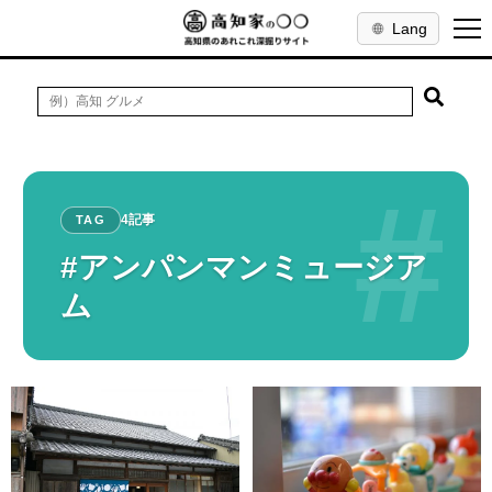
Lang
#
4記事
TAG
#アンパンマンミュージア
ム