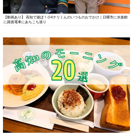
【動画あり】 高知で遊ぼ！小4ナリくんのいつものおでかけ｜日曜市に水族館
に路面電車にあちこち巡り