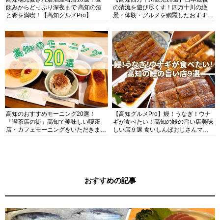
飲みからどっぷり深夜まで 高知の酒
の清流を遊び尽くす！四万十川の絶
と肴を満喫！【高知グルメPro】
景・体験・グルメを網羅したおすすめ
ガイド
高知のおすすめモーニング20選！
【高知グルメPro】鰻！うなぎ！ウナ
「喫茶店の街」高知で美味しい喫茶
ギが食べたい！高知の鰻の旨い店美味
店・カフェモーニングをいただきま
しい店９選 食いしんぼおじさんマッ
す！
キー牧元の高知満腹日記セレクション
おすすめの記事