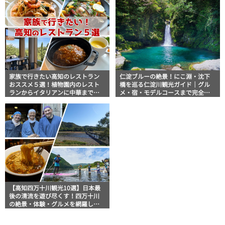
家族で行きたい高知のレストラン
仁淀ブルーの絶景！にこ淵・沈下
おススメ５選！植物園内のレスト
橋を巡る仁淀川観光ガイド｜グル
ランからイタリアンに中華まで楽
メ・宿・モデルコースまで完全網
しめる
羅！
【高知四万十川観光10選】日本最
後の清流を遊び尽くす！四万十川
の絶景・体験・グルメを網羅した
おすすめガイド