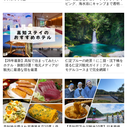
ビング、海水浴にキャンプまで透明度
抜群の海の楽園を徹底紹介
【26年最新】高知で泊まってみたい
仁淀ブルーの絶景！にこ淵・沈下橋を
ホテル・旅館10選！地元メディアが
巡る仁淀川観光ガイド｜グルメ・宿・
観光に最適な宿を厳選
モデルコースまで完全網羅！
高知地元愛され居酒屋名店10選！昼
【高知四万十川観光10選】日本最後