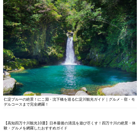
仁淀ブルーの絶景！にこ淵・沈下橋を巡る仁淀川観光ガイド｜グルメ・宿・モ
デルコースまで完全網羅！
【高知四万十川観光10選】日本最後の清流を遊び尽くす！四万十川の絶景・体
験・グルメを網羅したおすすめガイド