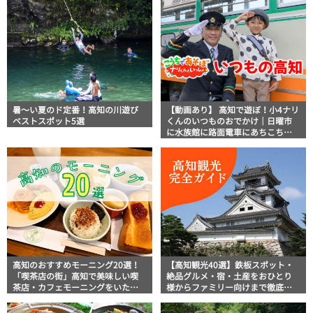
説！
暑～い夏のド定番！高知の川遊び
【動画あり】 高知で遊ぼ！小4ナリ
ベストスポット5選
くんのいつものおでかけ｜日曜市
に水族館に路面電車にあちこち巡
り
高知のおすすめモーニング20選！
【高知観光40選】鉄板スポット・
「喫茶店の街」高知で美味しい喫
絶品グルメ・宿・土産をおひとり
茶店・カフェモーニングをいただ
様からファミリー向けまで徹底解
きます！
説！