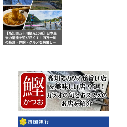
【高知四万十川観光10選】日本最
後の清流を遊び尽くす！四万十川
の絶景・体験・グルメを網羅した
おすすめガイド