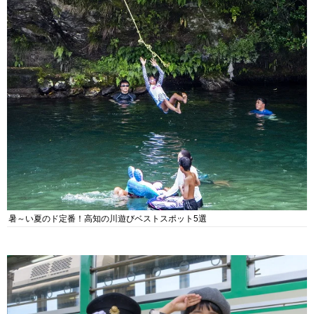
暑～い夏のド定番！高知の川遊びベストスポット5選