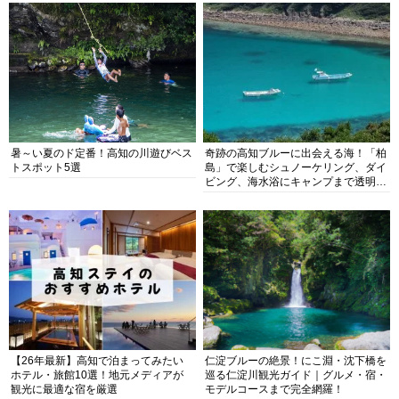
暑～い夏のド定番！高知の川遊びベス
奇跡の高知ブルーに出会える海！「柏
トスポット5選
島」で楽しむシュノーケリング、ダイ
ビング、海水浴にキャンプまで透明度
抜群の海の楽園を徹底紹介
【26年最新】高知で泊まってみたい
仁淀ブルーの絶景！にこ淵・沈下橋を
ホテル・旅館10選！地元メディアが
巡る仁淀川観光ガイド｜グルメ・宿・
観光に最適な宿を厳選
モデルコースまで完全網羅！