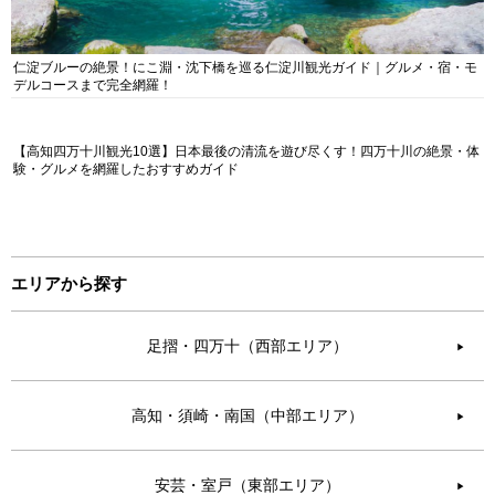
仁淀ブルーの絶景！にこ淵・沈下橋を巡る仁淀川観光ガイド｜グルメ・宿・モ
デルコースまで完全網羅！
【高知四万十川観光10選】日本最後の清流を遊び尽くす！四万十川の絶景・体
験・グルメを網羅したおすすめガイド
エリアから探す
足摺・四万十（西部エリア）
▶︎
高知・須崎・南国（中部エリア）
▶︎
安芸・室戸（東部エリア）
▶︎