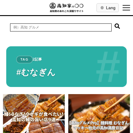
Lang
#
2記事
TAG
#むなぎん