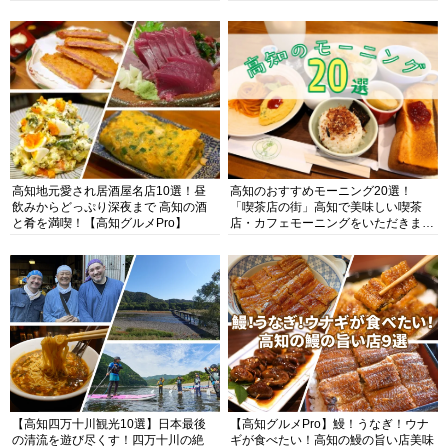
高知地元愛され居酒屋名店10選！昼
高知のおすすめモーニング20選！
飲みからどっぷり深夜まで 高知の酒
「喫茶店の街」高知で美味しい喫茶
と肴を満喫！【高知グルメPro】
店・カフェモーニングをいただきま
す！
【高知四万十川観光10選】日本最後
【高知グルメPro】鰻！うなぎ！ウナ
の清流を遊び尽くす！四万十川の絶
ギが食べたい！高知の鰻の旨い店美味