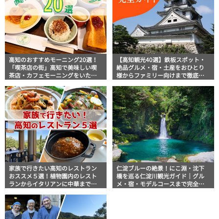
高知のおすすめモーニング20選！
【高知観光40選】鉄板スポット・
「喫茶店の街」高知で美味しい喫
絶品グルメ・宿・土産をおひとり
茶店・カフェモーニングをいただ
様からファミリー向けまで徹底解
きます！
説！
家族で行きたい高知のレストラン
仁淀ブルーの絶景！にこ淵・沈下
おススメ５選！植物園内のレスト
橋を巡る仁淀川観光ガイド｜グル
ランからイタリアンに中華まで楽
メ・宿・モデルコースまで完全網
しめる
羅！