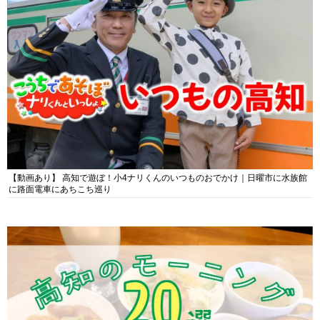
【動画あり】 高知で遊ぼ！小4ナリくんのいつものおでかけ｜日曜市に水族館
に路面電車にあちこち巡り