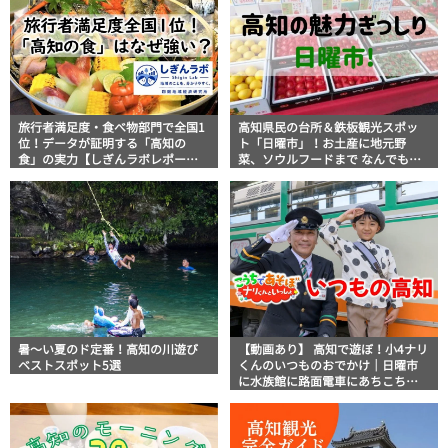
旅行者満足度・食べ物部門で全国1
高知県民の台所＆鉄板観光スポッ
位！データが証明する「高知の
ト「日曜市」！お土産に地元野
食」の実力【しぎんラボレポー
菜、ソウルフードまで なんでもそ
ト】
ろう高知の巨大街路市を徹底解
説！
暑～い夏のド定番！高知の川遊び
【動画あり】 高知で遊ぼ！小4ナリ
ベストスポット5選
くんのいつものおでかけ｜日曜市
に水族館に路面電車にあちこち巡
り