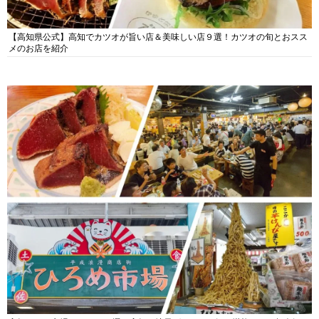
【高知県公式】高知でカツオが旨い店＆美味しい店９選！カツオの旬とおスス
メのお店を紹介