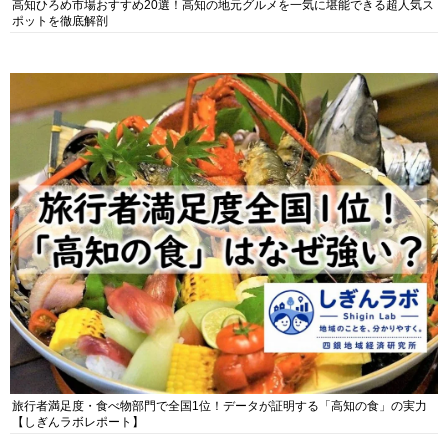
高知ひろめ市場おすすめ20選！高知の地元グルメを一気に堪能できる超人気ス
ポットを徹底解剖
旅行者満足度・食べ物部門で全国1位！データが証明する「高知の食」の実力
【しぎんラボレポート】