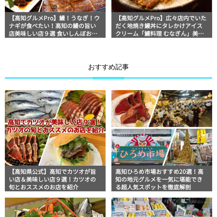
【高知グルメPro】鰻！うなぎ！ウ
【高知グルメPro】広々店内でいた
ナギが食べたい！高知の鰻の旨い
だく地焼き鰻丼にタレかけアイス
店美味しい店９選 食いしんぼおじ
クリーム「鰻料理 むなぎん」美食
さんマッキー牧元の高知満腹日記
おじさんマッキー牧元の高知満腹
セレクション
日記
おすすめ記事
【高知県公式】高知でカツオが旨
高知ひろめ市場おすすめ20選！高
い店＆美味しい店９選！カツオの
知の地元グルメを一気に堪能でき
旬とおススメのお店を紹介
る超人気スポットを徹底解剖