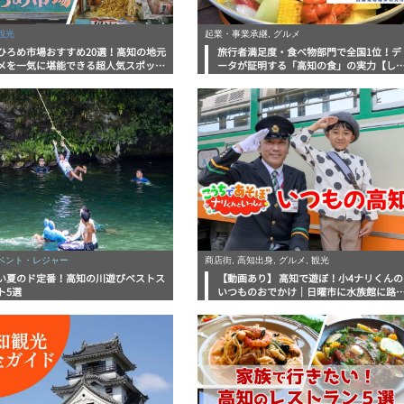
観光
起業・事業承継, グルメ
ひろめ市場おすすめ20選！高知の地元
旅行者満足度・食べ物部門で全国1位！デ
メを一気に堪能できる超人気スポット
ータが証明する「高知の食」の実力【し
底解剖
んラボレポート】
イベント・レジャー
商店街, 高知出身, グルメ, 観光
い夏のド定番！高知の川遊びベストス
【動画あり】 高知で遊ぼ！小4ナリくんの
ト5選
いつものおでかけ｜日曜市に水族館に路
電車にあちこち巡り