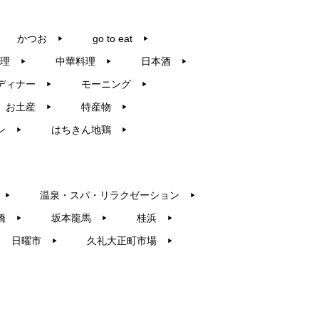
かつお
go to eat
▶︎
▶︎
理
中華料理
日本酒
▶︎
▶︎
▶︎
ディナー
モーニング
▶︎
▶︎
お土産
特産物
▶︎
▶︎
ン
はちきん地鶏
▶︎
▶︎
温泉・スパ・リラクゼーション
▶︎
▶︎
橋
坂本龍馬
桂浜
▶︎
▶︎
▶︎
日曜市
久礼大正町市場
▶︎
▶︎