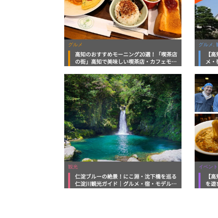
グルメ
グルメ, 
高知のおすすめモーニング20選！「喫茶店
【高
の街」高知で美味しい喫茶店・カフェモー
メ・
ニングをいただきます！
向け
観光
イベント
仁淀ブルーの絶景！にこ淵・沈下橋を巡る
【高
仁淀川観光ガイド｜グルメ・宿・モデルコ
を遊
ースまで完全網羅！
ルメ