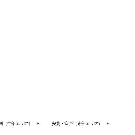
国（中部エリア）
安芸・室戸（東部エリア）
▶︎
▶︎