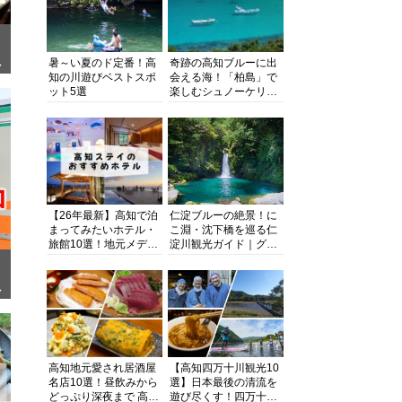
暑～い夏のド定番！高
奇跡の高知ブルーに出
ぎ
知の川遊びベストスポ
会える海！「柏島」で
ット5選
楽しむシュノーケリン
グ、ダイビング、海水
浴にキャンプまで透明
度抜群の海の楽園を徹
底紹介
【26年最新】高知で泊
仁淀ブルーの絶景！に
まってみたいホテル・
こ淵・沈下橋を巡る仁
旅館10選！地元メディ
淀川観光ガイド｜グル
アが観光に最適な宿を
メ・宿・モデルコース
厳選
まで完全網羅！
面
高知地元愛され居酒屋
【高知四万十川観光10
名店10選！昼飲みから
選】日本最後の清流を
どっぷり深夜まで 高知
遊び尽くす！四万十川