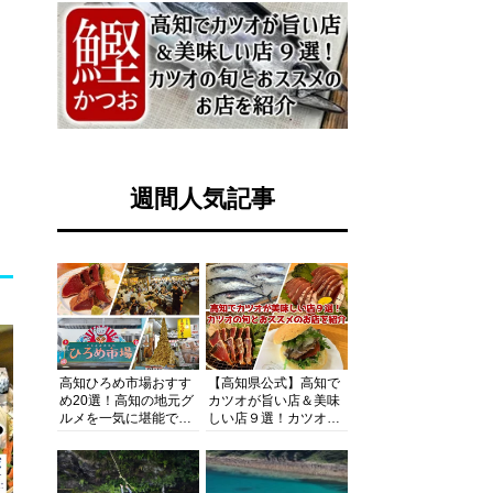
週間人気記事
高知ひろめ市場おすす
【高知県公式】高知で
め20選！高知の地元グ
カツオが旨い店＆美味
ルメを一気に堪能でき
しい店９選！カツオの
る超人気スポットを徹
旬とおススメのお店を
底解剖
紹介