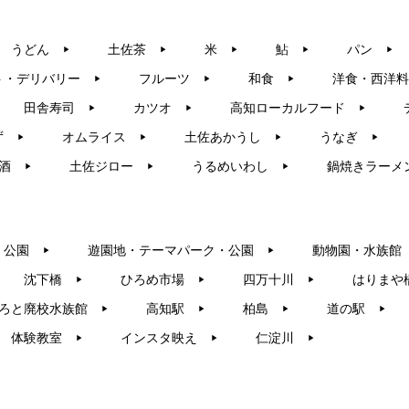
うどん
土佐茶
米
鮎
パン
▶︎
▶︎
▶︎
▶︎
▶︎
ト・デリバリー
フルーツ
和食
洋食・西洋料
▶︎
▶︎
▶︎
田舎寿司
カツオ
高知ローカルフード
▶︎
▶︎
▶︎
ず
オムライス
土佐あかうし
うなぎ
▶︎
▶︎
▶︎
▶︎
酒
土佐ジロー
うるめいわし
鍋焼きラーメ
▶︎
▶︎
▶︎
・公園
遊園地・テーマパーク・公園
動物園・水族館
▶︎
▶︎
沈下橋
ひろめ市場
四万十川
はりまや
▶︎
▶︎
▶︎
ろと廃校水族館
高知駅
柏島
道の駅
▶︎
▶︎
▶︎
▶︎
体験教室
インスタ映え
仁淀川
▶︎
▶︎
▶︎