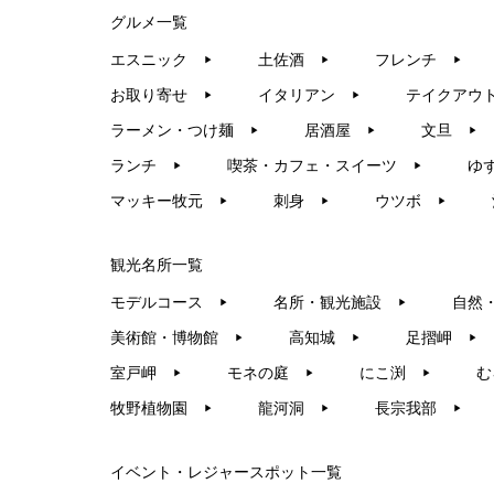
グルメ一覧
エスニック
土佐酒
フレンチ
▶︎
▶︎
▶︎
お取り寄せ
イタリアン
テイクアウ
▶︎
▶︎
ラーメン・つけ麺
居酒屋
文旦
▶︎
▶︎
▶︎
ランチ
喫茶・カフェ・スイーツ
ゆ
▶︎
▶︎
マッキー牧元
刺身
ウツボ
▶︎
▶︎
▶︎
観光名所一覧
モデルコース
名所・観光施設
自然
▶︎
▶︎
美術館・博物館
高知城
足摺岬
▶︎
▶︎
▶︎
室戸岬
モネの庭
にこ渕
む
▶︎
▶︎
▶︎
牧野植物園
龍河洞
長宗我部
▶︎
▶︎
▶︎
イベント・レジャースポット一覧