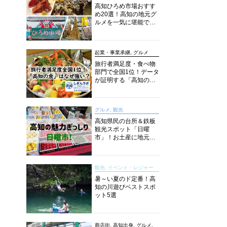
高知ひろめ市場おすす
め20選！高知の地元グ
ルメを一気に堪能でき
る超人気スポットを徹
底解剖
起業・事業承継, グルメ
旅行者満足度・食べ物
部門で全国1位！データ
が証明する「高知の
食」の実力【しぎんラ
ボレポート】
グルメ, 観光
高知県民の台所＆鉄板
観光スポット「日曜
市」！お土産に地元野
菜、ソウルフードまで
なんでもそろう高知の
巨大街路市を徹底解
観光, イベント・レジャー
説！
暑～い夏のド定番！高
知の川遊びベストスポ
ット5選
商店街, 高知出身, グルメ,