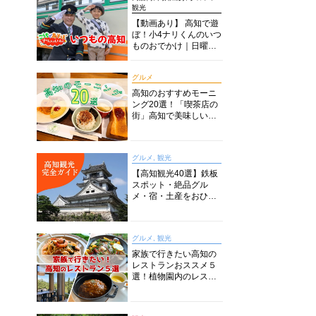
観光
【動画あり】 高知で遊
ぼ！小4ナリくんのいつ
ものおでかけ｜日曜市
に水族館に路面電車に
あちこち巡り
グルメ
高知のおすすめモーニ
ング20選！「喫茶店の
街」高知で美味しい喫
茶店・カフェモーニン
グをいただきます！
グルメ, 観光
【高知観光40選】鉄板
スポット・絶品グル
メ・宿・土産をおひと
り様からファミリー向
けまで徹底解説！
グルメ, 観光
家族で行きたい高知の
レストランおススメ５
選！植物園内のレスト
ランからイタリアンに
中華まで楽しめる