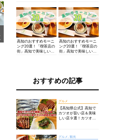
の酒と肴を満喫！【高
の絶景・体験・グルメ
知グルメPro】
を網羅したおすすめガ
イド
メ
ア
高知のおすすめモーニ
高知のおすすめモーニ
ング20選！「喫茶店の
ング20選！「喫茶店の
街」高知で美味しい喫
街」高知で美味しい喫
茶店・カフェモーニン
茶店・カフェモーニン
グをいただきます！
グをいただきます！
おすすめの記事
グルメ
【高知県公式】高知で
カツオが旨い店＆美味
しい店９選！カツオの
旬とおススメのお店を
紹介
グルメ, 観光