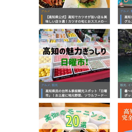
グルメ
グルメ, 
【高知県公式】高知でカツオが旨い店＆美
高知
味しい店９選！カツオの旬とおススメのお
グル
店を紹介
を徹
グルメ, 観光
観光, 
高知県民の台所＆鉄板観光スポット「日曜
暑～
市」！お土産に地元野菜、ソウルフードま
ポッ
で なんでもそろう高知の巨大街路市を徹
底解説！