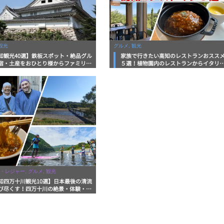
観光
グルメ, 観光
知観光40選】鉄板スポット・絶品グル
家族で行きたい高知のレストランおスス
宿・土産をおひとり様からファミリー
５選！植物園内のレストランからイタリ
まで徹底解説！
ンに中華まで楽しめる
・レジャー, グルメ, 観光
知四万十川観光10選】日本最後の清流
び尽くす！四万十川の絶景・体験・グ
を網羅したおすすめガイド