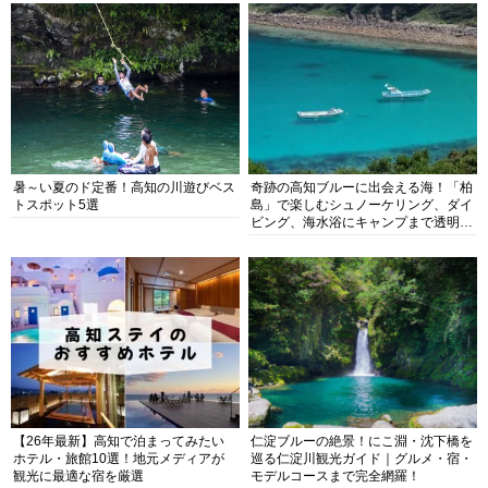
暑～い夏のド定番！高知の川遊びベス
奇跡の高知ブルーに出会える海！「柏
トスポット5選
島」で楽しむシュノーケリング、ダイ
ビング、海水浴にキャンプまで透明度
抜群の海の楽園を徹底紹介
【26年最新】高知で泊まってみたい
仁淀ブルーの絶景！にこ淵・沈下橋を
ホテル・旅館10選！地元メディアが
巡る仁淀川観光ガイド｜グルメ・宿・
観光に最適な宿を厳選
モデルコースまで完全網羅！