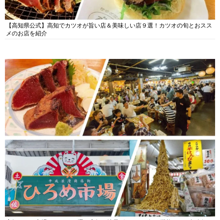
【高知県公式】高知でカツオが旨い店＆美味しい店９選！カツオの旬とおスス
メのお店を紹介