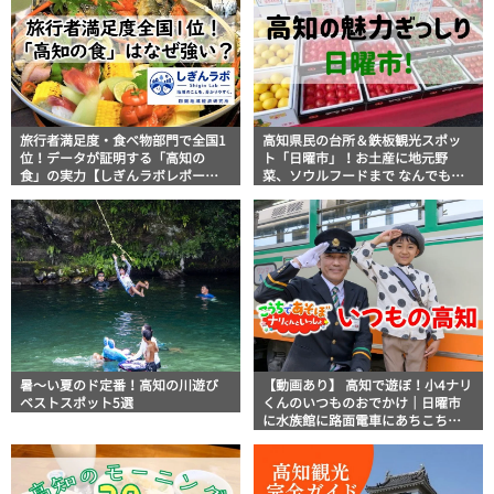
旅行者満足度・食べ物部門で全国1
高知県民の台所＆鉄板観光スポッ
位！データが証明する「高知の
ト「日曜市」！お土産に地元野
食」の実力【しぎんラボレポー
菜、ソウルフードまで なんでもそ
ト】
ろう高知の巨大街路市を徹底解
説！
暑～い夏のド定番！高知の川遊び
【動画あり】 高知で遊ぼ！小4ナリ
ベストスポット5選
くんのいつものおでかけ｜日曜市
に水族館に路面電車にあちこち巡
り