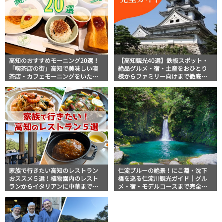
高知のおすすめモーニング20選！
【高知観光40選】鉄板スポット・
「喫茶店の街」高知で美味しい喫
絶品グルメ・宿・土産をおひとり
茶店・カフェモーニングをいただ
様からファミリー向けまで徹底解
きます！
説！
家族で行きたい高知のレストラン
仁淀ブルーの絶景！にこ淵・沈下
おススメ５選！植物園内のレスト
橋を巡る仁淀川観光ガイド｜グル
ランからイタリアンに中華まで楽
メ・宿・モデルコースまで完全網
しめる
羅！