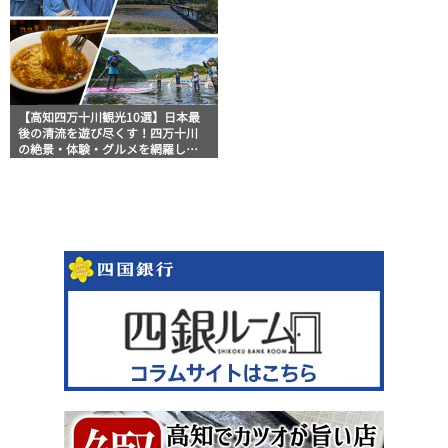
【高知四万十川観光10選】日本最
後の清流を遊び尽くす！四万十川
の絶景・体験・グルメを網羅した
おすすめガイド