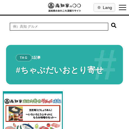
Lang
#
1記事
TAG
#ちゃぶだいおとり寄せ