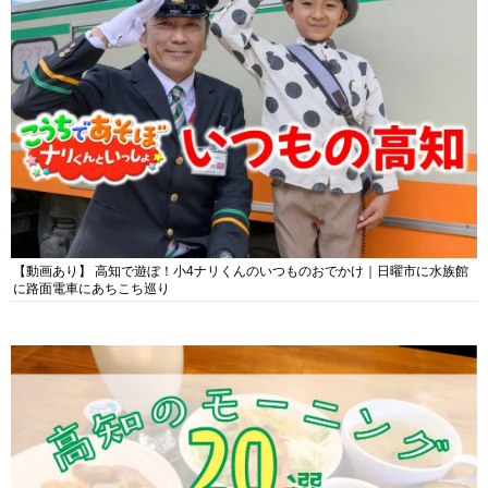
【動画あり】 高知で遊ぼ！小4ナリくんのいつものおでかけ｜日曜市に水族館
に路面電車にあちこち巡り