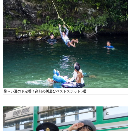
暑～い夏のド定番！高知の川遊びベストスポット5選