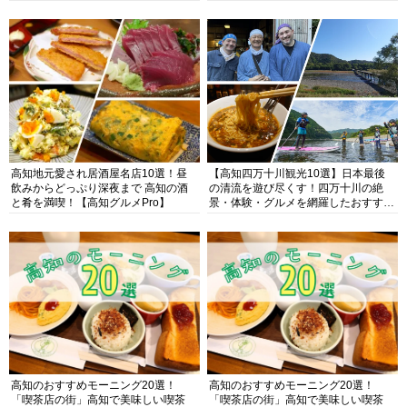
高知地元愛され居酒屋名店10選！昼
【高知四万十川観光10選】日本最後
飲みからどっぷり深夜まで 高知の酒
の清流を遊び尽くす！四万十川の絶
と肴を満喫！【高知グルメPro】
景・体験・グルメを網羅したおすすめ
ガイド
高知のおすすめモーニング20選！
高知のおすすめモーニング20選！
「喫茶店の街」高知で美味しい喫茶
「喫茶店の街」高知で美味しい喫茶