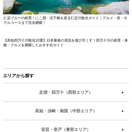
仁淀ブルーの絶景！にこ淵・沈下橋を巡る仁淀川観光ガイド｜グルメ・宿・モ
デルコースまで完全網羅！
【高知四万十川観光10選】日本最後の清流を遊び尽くす！四万十川の絶景・体
験・グルメを網羅したおすすめガイド
エリアから探す
足摺・四万十（西部エリア）
▶︎
高知・須崎・南国（中部エリア）
▶︎
安芸・室戸（東部エリア）
▶︎