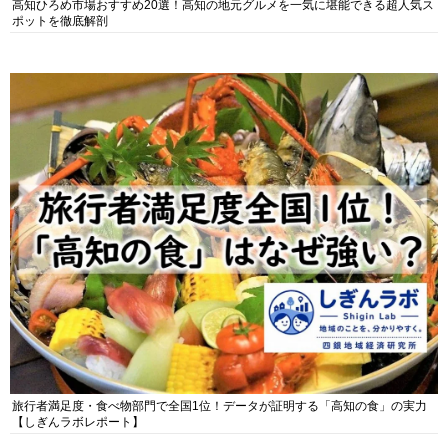
高知ひろめ市場おすすめ20選！高知の地元グルメを一気に堪能できる超人気ス
ポットを徹底解剖
旅行者満足度・食べ物部門で全国1位！データが証明する「高知の食」の実力
【しぎんラボレポート】