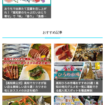
おうちで出来たて豆腐を召し上が
れ！「高知家のちゃぶだいおとり
寄せ」で「味」「香り」「食感」
に感動する いろいろとうふキット
ともろみ味噌のセット
おすすめ記事
【高知県公式】高知でカツオが旨
高知ひろめ市場おすすめ20選！高
い店＆美味しい店９選！カツオの
知の地元グルメを一気に堪能でき
旬とおススメのお店を紹介
る超人気スポットを徹底解剖