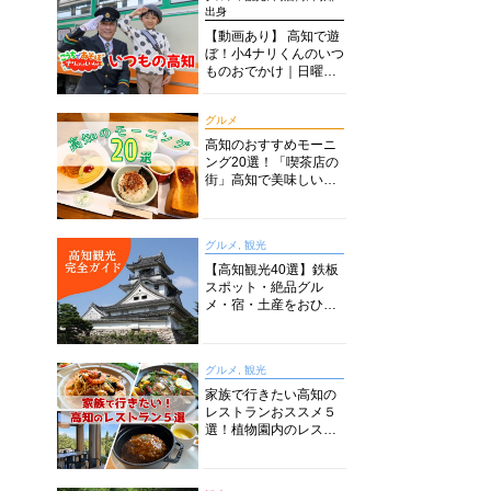
出身
【動画あり】 高知で遊
ぼ！小4ナリくんのいつ
ものおでかけ｜日曜市
に水族館に路面電車に
あちこち巡り
グルメ
高知のおすすめモーニ
ング20選！「喫茶店の
街」高知で美味しい喫
茶店・カフェモーニン
グをいただきます！
グルメ, 観光
【高知観光40選】鉄板
スポット・絶品グル
メ・宿・土産をおひと
り様からファミリー向
けまで徹底解説！
グルメ, 観光
家族で行きたい高知の
レストランおススメ５
選！植物園内のレスト
ランからイタリアンに
中華まで楽しめる