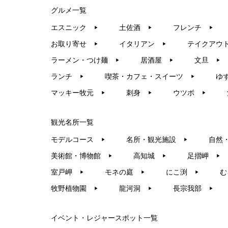
グルメ一覧
エスニック
土佐酒
フレンチ
▶︎
▶︎
▶︎
お取り寄せ
イタリアン
テイクアウ
▶︎
▶︎
ラーメン・つけ麺
居酒屋
文旦
▶︎
▶︎
▶︎
ランチ
喫茶・カフェ・スイーツ
ゆ
▶︎
▶︎
マッキー牧元
刺身
ウツボ
▶︎
▶︎
▶︎
観光名所一覧
モデルコース
名所・観光施設
自然
▶︎
▶︎
美術館・博物館
高知城
足摺岬
▶︎
▶︎
▶︎
室戸岬
モネの庭
にこ渕
む
▶︎
▶︎
▶︎
牧野植物園
龍河洞
長宗我部
▶︎
▶︎
▶︎
イベント・レジャースポット一覧