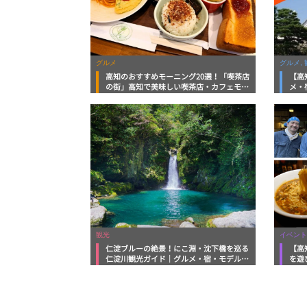
グルメ
グルメ, 
高知のおすすめモーニング20選！「喫茶店
【高
の街」高知で美味しい喫茶店・カフェモー
メ・
ニングをいただきます！
向け
観光
イベント
仁淀ブルーの絶景！にこ淵・沈下橋を巡る
【高
仁淀川観光ガイド｜グルメ・宿・モデルコ
を遊
ースまで完全網羅！
ルメ