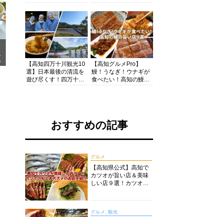
の酒と肴を満喫！【高
茶店・カフェモーニン
知グルメPro】
グをいただきます！
メ
ア
【高知四万十川観光10
【高知グルメPro】
選】日本最後の清流を
鰻！うなぎ！ウナギが
遊び尽くす！四万十川
食べたい！高知の鰻の
の絶景・体験・グルメ
旨い店美味しい店９選
を網羅したおすすめガ
食いしんぼおじさんマ
イド
ッキー牧元の高知満腹
日記セレクション
おすすめの記事
グルメ
【高知県公式】高知で
カツオが旨い店＆美味
しい店９選！カツオの
旬とおススメのお店を
紹介
グルメ, 観光