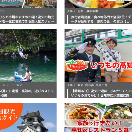
観光
グルメ, 起業・事業承継
ひろめ市場おすすめ20選！高知の地元
旅行者満足度・食べ物部門で全国1位！デ
メを一気に堪能できる超人気スポット
ータが証明する「高知の食」の実力【し
底解剖
んラボレポート】
・レジャー, 観光
グルメ, 観光, 商店街, 高知出身
い夏のド定番！高知の川遊びベストス
【動画あり】 高知で遊ぼ！小4ナリくんの
ト5選
いつものおでかけ｜日曜市に水族館に路
電車にあちこち巡り