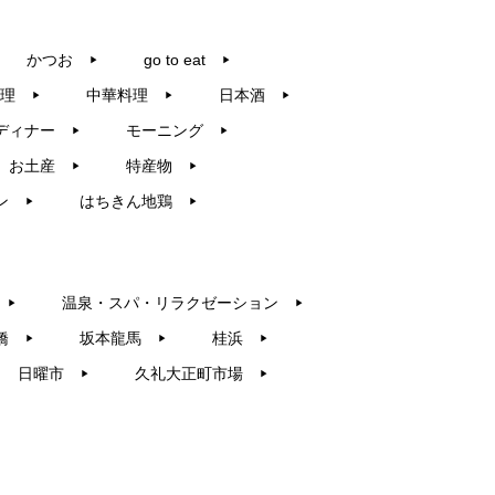
かつお
go to eat
▶︎
▶︎
理
中華料理
日本酒
▶︎
▶︎
▶︎
ディナー
モーニング
▶︎
▶︎
お土産
特産物
▶︎
▶︎
ン
はちきん地鶏
▶︎
▶︎
温泉・スパ・リラクゼーション
▶︎
▶︎
橋
坂本龍馬
桂浜
▶︎
▶︎
▶︎
日曜市
久礼大正町市場
▶︎
▶︎