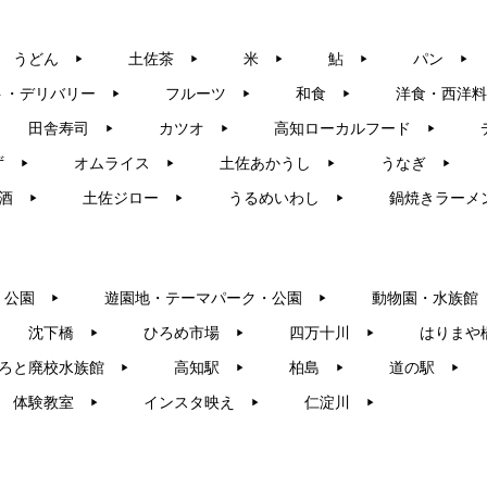
うどん
土佐茶
米
鮎
パン
▶︎
▶︎
▶︎
▶︎
▶︎
ト・デリバリー
フルーツ
和食
洋食・西洋料
▶︎
▶︎
▶︎
田舎寿司
カツオ
高知ローカルフード
▶︎
▶︎
▶︎
ず
オムライス
土佐あかうし
うなぎ
▶︎
▶︎
▶︎
▶︎
酒
土佐ジロー
うるめいわし
鍋焼きラーメ
▶︎
▶︎
▶︎
・公園
遊園地・テーマパーク・公園
動物園・水族館
▶︎
▶︎
沈下橋
ひろめ市場
四万十川
はりまや
▶︎
▶︎
▶︎
ろと廃校水族館
高知駅
柏島
道の駅
▶︎
▶︎
▶︎
▶︎
体験教室
インスタ映え
仁淀川
▶︎
▶︎
▶︎