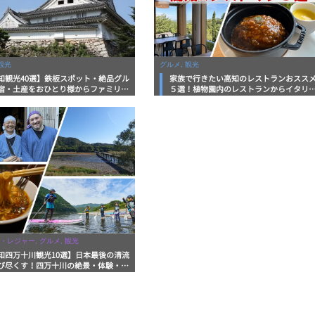
観光
グルメ, 観光
知観光40選】鉄板スポット・絶品グル
家族で行きたい高知のレストランおスス
宿・土産をおひとり様からファミリー
５選！植物園内のレストランからイタリ
まで徹底解説！
ンに中華まで楽しめる
・レジャー, グルメ, 観光
知四万十川観光10選】日本最後の清流
び尽くす！四万十川の絶景・体験・グ
を網羅したおすすめガイド