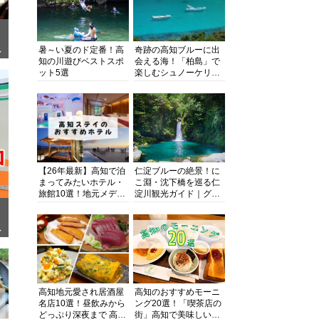
暑～い夏のド定番！高
奇跡の高知ブルーに出
ぎ
知の川遊びベストスポ
会える海！「柏島」で
ット5選
楽しむシュノーケリン
グ、ダイビング、海水
浴にキャンプまで透明
度抜群の海の楽園を徹
底紹介
【26年最新】高知で泊
仁淀ブルーの絶景！に
まってみたいホテル・
こ淵・沈下橋を巡る仁
旅館10選！地元メディ
淀川観光ガイド｜グル
アが観光に最適な宿を
メ・宿・モデルコース
厳選
まで完全網羅！
面
高知地元愛され居酒屋
高知のおすすめモーニ
名店10選！昼飲みから
ング20選！「喫茶店の
どっぷり深夜まで 高知
街」高知で美味しい喫