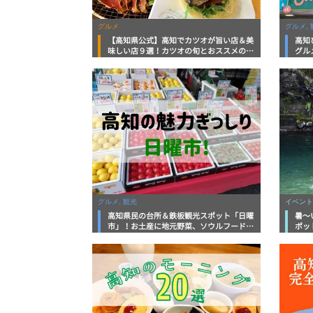
グルメ
グルメ, 
【高知県公式】高知でカツオが旨い店＆美
高知
味しい店９選！カツオの旬とおススメのお
グル
店を紹介
を徹
グルメ, 観光
イベント
高知県民の台所＆鉄板観光スポット「日曜
暑～
市」！お土産に地元野菜、ソウルフードま
ポッ
で なんでもそろう高知の巨大街路市を徹
底解説！