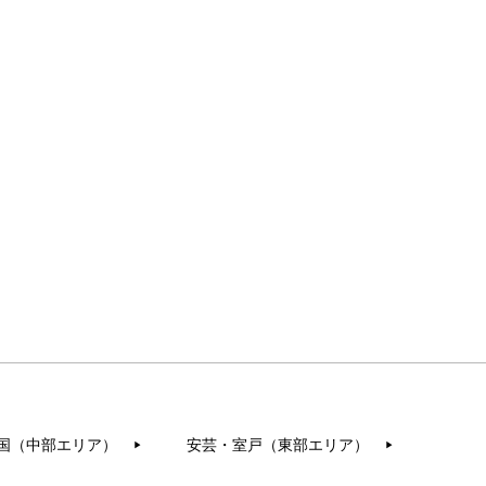
国（中部エリア）
安芸・室戸（東部エリア）
▶︎
▶︎