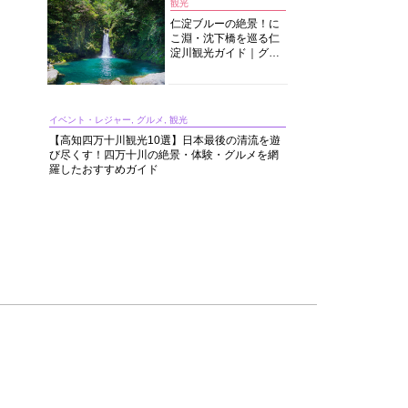
観光
仁淀ブルーの絶景！に
こ淵・沈下橋を巡る仁
淀川観光ガイド｜グル
メ・宿・モデルコース
まで完全網羅！
イベント・レジャー, グルメ, 観光
【高知四万十川観光10選】日本最後の清流を遊
び尽くす！四万十川の絶景・体験・グルメを網
羅したおすすめガイド