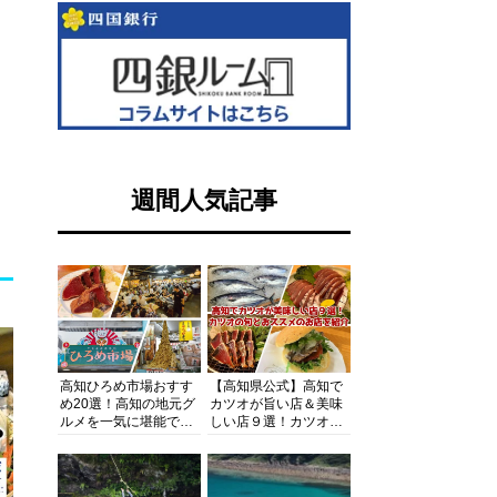
週間人気記事
高知ひろめ市場おすす
【高知県公式】高知で
め20選！高知の地元グ
カツオが旨い店＆美味
ルメを一気に堪能でき
しい店９選！カツオの
る超人気スポットを徹
旬とおススメのお店を
底解剖
紹介