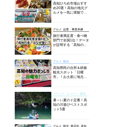
高知ひろめ市場おすす
め20選！高知の地元グ
ルメを一気に堪能でき
る超人気スポットを徹
底解剖
グルメ, 起業・事業承継
旅行者満足度・食べ物
部門で全国1位！データ
が証明する「高知の
食」の実力【しぎんラ
ボレポート】
グルメ, 観光
高知県民の台所＆鉄板
観光スポット「日曜
市」！お土産に地元野
菜、ソウルフードまで
なんでもそろう高知の
巨大街路市を徹底解
イベント・レジャー, 観光
説！
暑～い夏のド定番！高
知の川遊びベストスポ
ット5選
グルメ, 観光, 商店街, 高知