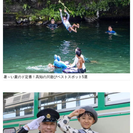
暑～い夏のド定番！高知の川遊びベストスポット5選