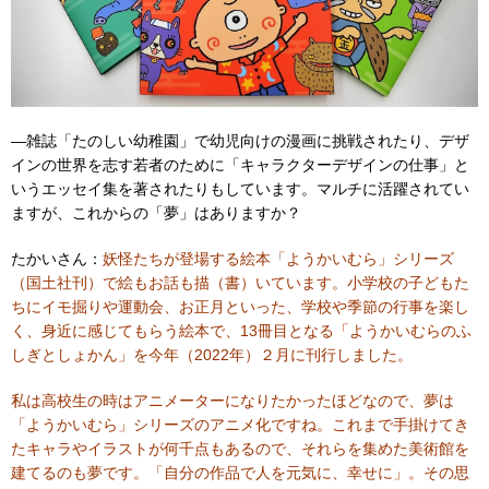
―雑誌「たのしい幼稚園」で幼児向けの漫画に挑戦されたり、デザ
インの世界を志す若者のために「キャラクターデザインの仕事」と
いうエッセイ集を著されたりもしています。マルチに活躍されてい
ますが、これからの「夢」はありますか？
たかいさん：
妖怪たちが登場する絵本「ようかいむら」シリーズ
（国土社刊）で絵もお話も描（書）いています。小学校の子どもた
ちにイモ掘りや運動会、お正月といった、学校や季節の行事を楽し
く、身近に感じてもらう絵本で、13冊目となる「ようかいむらのふ
しぎとしょかん」を今年（2022年）２月に刊行しました。
私は高校生の時はアニメーターになりたかったほどなので、夢は
「ようかいむら」シリーズのアニメ化ですね。これまで手掛けてき
たキャラやイラストが何千点もあるので、それらを集めた美術館を
建てるのも夢です。「自分の作品で人を元気に、幸せに」。その思