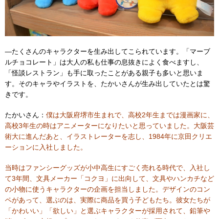
―たくさんのキャラクターを生み出してこられています。「マーブ
ルチョコレート」は大人の私も仕事の息抜きによく食べますし、
「怪談レストラン」も手に取ったことがある親子も多いと思いま
す。そのキャラやイラストを、たかいさんが生み出していたとは驚
きです。
たかいさん：
僕は大阪府堺市生まれで、高校2年生までは漫画家に、
高校3年生の時はアニメーターになりたいと思っていました。大阪芸
術大に進んだあと、イラストレーターを志し、1984年に京田クリエ
ーションに入社しました。
当時はファンシーグッズが小中高生にすごく売れる時代で、入社し
て3年間、文具メーカー「コクヨ」に出向して、文具やハンカチなど
の小物に使うキャラクターの企画を担当しました。デザインのコン
ペがあって、選ぶのは、実際に商品を買う子どもたち。彼女たちが
「かわいい」「欲しい」と選ぶキャラクターが採用されて、鉛筆や