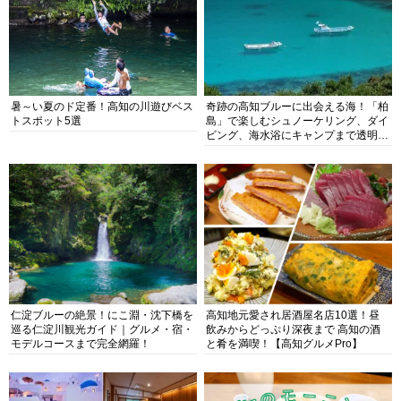
暑～い夏のド定番！高知の川遊びベス
奇跡の高知ブルーに出会える海！「柏
トスポット5選
島」で楽しむシュノーケリング、ダイ
ビング、海水浴にキャンプまで透明度
抜群の海の楽園を徹底紹介
仁淀ブルーの絶景！にこ淵・沈下橋を
高知地元愛され居酒屋名店10選！昼
巡る仁淀川観光ガイド｜グルメ・宿・
飲みからどっぷり深夜まで 高知の酒
モデルコースまで完全網羅！
と肴を満喫！【高知グルメPro】