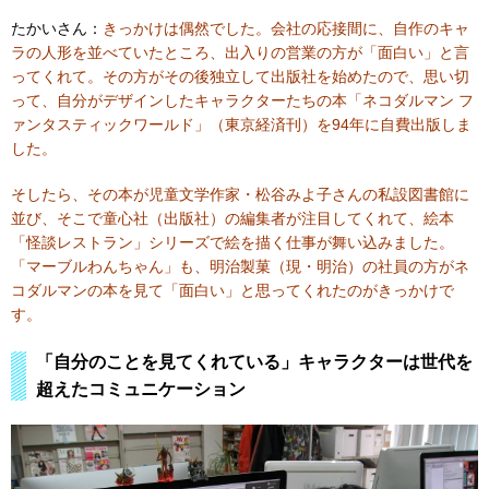
たかいさん：
きっかけは偶然でした。会社の応接間に、自作のキャ
ラの人形を並べていたところ、出入りの営業の方が「面白い」と言
ってくれて。その方がその後独立して出版社を始めたので、思い切
って、自分がデザインしたキャラクターたちの本「ネコダルマン フ
ァンタスティックワールド」（東京経済刊）を94年に自費出版しま
した。
そしたら、その本が児童文学作家・松谷みよ子さんの私設図書館に
並び、そこで童心社（出版社）の編集者が注目してくれて、絵本
「怪談レストラン」シリーズで絵を描く仕事が舞い込みました。
「マーブルわんちゃん」も、明治製菓（現・明治）の社員の方がネ
コダルマンの本を見て「面白い」と思ってくれたのがきっかけで
す。
「自分のことを見てくれている」キャラクターは世代を
超えたコミュニケーション