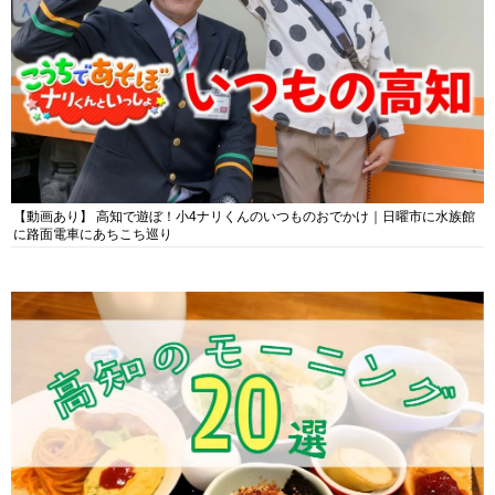
【動画あり】 高知で遊ぼ！小4ナリくんのいつものおでかけ｜日曜市に水族館
に路面電車にあちこち巡り