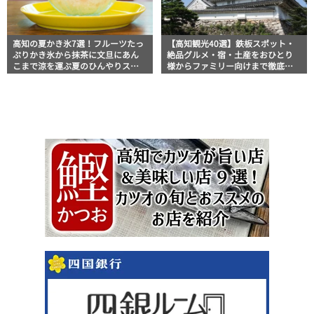
高知の夏かき氷7選！フルーツたっ
【高知観光40選】鉄板スポット・
ぷりかき氷から抹茶に文旦にあん
絶品グルメ・宿・土産をおひとり
こまで涼を運ぶ夏のひんやりスイ
様からファミリー向けまで徹底解
ーツ
説！