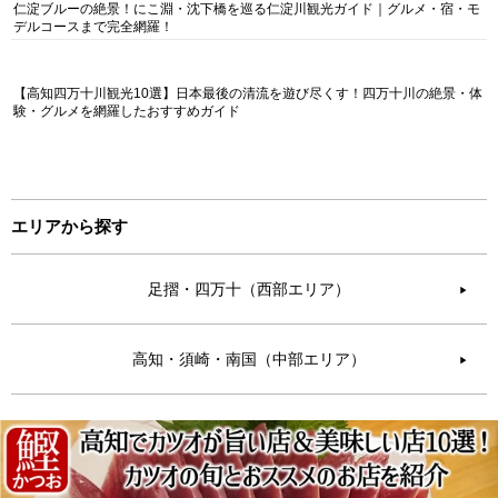
仁淀ブルーの絶景！にこ淵・沈下橋を巡る仁淀川観光ガイド｜グルメ・宿・モ
デルコースまで完全網羅！
【高知四万十川観光10選】日本最後の清流を遊び尽くす！四万十川の絶景・体
験・グルメを網羅したおすすめガイド
エリアから探す
足摺・四万十（西部エリア）
▶︎
高知・須崎・南国（中部エリア）
▶︎
安芸・室戸（東部エリア）
▶︎