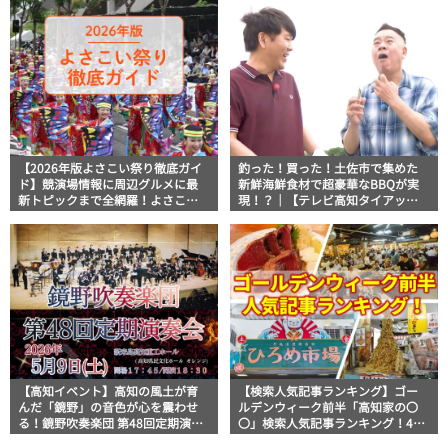
【2026年版よさこい祭り徹底ガイ
釣った！買った！土佐市で集めた
ド】競演場情報に周辺グルメに最
新鮮海鮮食材で超豪華なBBQが実
新トピックまで全網羅！よさこい
現！？｜【テレビ高知タイアップ
祭りを満喫できるよさこい情報完
企画】FUJIWARAのキテレツが咲
全版
く！
【高知イベント】高知の風土が育
【検索人気記事ランキング】ゴー
んだ「鏡野」の音色が心を震わせ
ルデンウィーク前半「高知家の〇
る！鏡野吹奏楽団 第48回定期演奏
〇」検索人気記事ランキング！4月
会開催
29日～5月4日