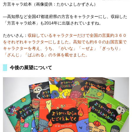
方言キャラ絵本（画像提供：たかいよしかずさん）
―高知県など全国47都道府県の方言をキャラクターにし、収録した
「方言キャラ絵本」も2014年に出版されていますね。
たかいさん：
収録しているキャラクターだけで全国の言葉約３６０
をそれぞれキャラクターにしました。高知でも約６０のお国言葉で
キャラクターを考え、うち、「がいな」「～ぜよ」「ぎっちり」
「ざんじ」「ばぶれる」の５体を載せました。
今後の展望について