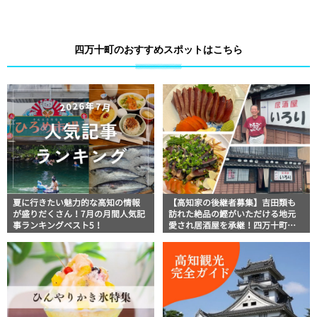
四万十町のおすすめスポットはこちら
夏に行きたい魅力的な高知の情報
【高知家の後継者募集】吉田類も
が盛りだくさん！7月の月間人気記
訪れた絶品の鰹がいただける地元
事ランキングベスト5！
愛され居酒屋を承継！四万十町
「いろり」