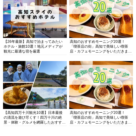
【26年最新】高知で泊まってみたい
高知のおすすめモーニング20選！
ホテル・旅館10選！地元メディアが
「喫茶店の街」高知で美味しい喫茶
観光に最適な宿を厳選
店・カフェモーニングをいただきま
す！
【高知四万十川観光10選】日本最後
高知のおすすめモーニング20選！
の清流を遊び尽くす！四万十川の絶
「喫茶店の街」高知で美味しい喫茶
景・体験・グルメを網羅したおすすめ
店・カフェモーニングをいただきま
ガイド
す！