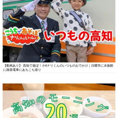
【動画あり】 高知で遊ぼ！小4ナリくんのいつものおでかけ｜日曜市に水族館
に路面電車にあちこち巡り