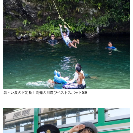
暑～い夏のド定番！高知の川遊びベストスポット5選