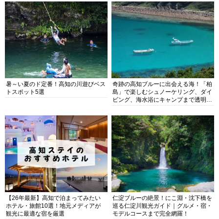
暑～い夏のド定番！高知の川遊びベス
奇跡の高知ブルーに出会える海！「柏
トスポット5選
島」で楽しむシュノーケリング、ダイ
ビング、海水浴にキャンプまで透明度
抜群の海の楽園を徹底紹介
【26年最新】高知で泊まってみたい
仁淀ブルーの絶景！にこ淵・沈下橋を
ホテル・旅館10選！地元メディアが
巡る仁淀川観光ガイド｜グルメ・宿・
観光に最適な宿を厳選
モデルコースまで完全網羅！