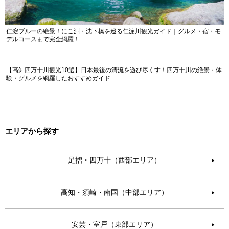
仁淀ブルーの絶景！にこ淵・沈下橋を巡る仁淀川観光ガイド｜グルメ・宿・モ
デルコースまで完全網羅！
【高知四万十川観光10選】日本最後の清流を遊び尽くす！四万十川の絶景・体
験・グルメを網羅したおすすめガイド
エリアから探す
足摺・四万十（西部エリア）
▶︎
高知・須崎・南国（中部エリア）
▶︎
安芸・室戸（東部エリア）
▶︎