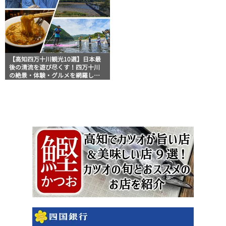
【高知四万十川観光10選】日本最
後の清流を遊び尽くす！四万十川
の絶景・体験・グルメを網羅した
おすすめガイド