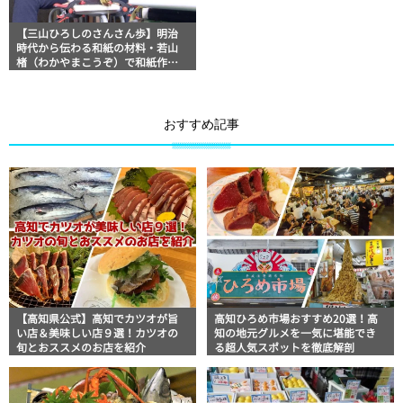
【三山ひろしのさんさん歩】明治
時代から伝わる和紙の材料・若山
楮（わかやまこうぞ）で和紙作り
体験！
おすすめ記事
【高知県公式】高知でカツオが旨
高知ひろめ市場おすすめ20選！高
い店＆美味しい店９選！カツオの
知の地元グルメを一気に堪能でき
旬とおススメのお店を紹介
る超人気スポットを徹底解剖