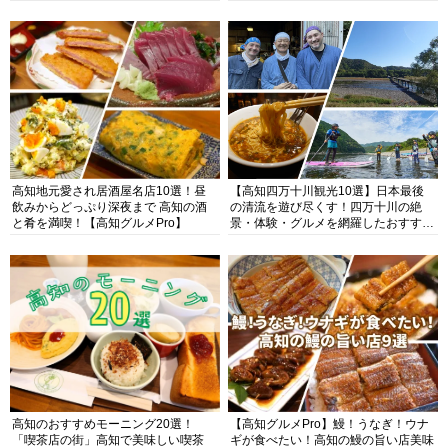
高知地元愛され居酒屋名店10選！昼
【高知四万十川観光10選】日本最後
飲みからどっぷり深夜まで 高知の酒
の清流を遊び尽くす！四万十川の絶
と肴を満喫！【高知グルメPro】
景・体験・グルメを網羅したおすすめ
ガイド
高知のおすすめモーニング20選！
【高知グルメPro】鰻！うなぎ！ウナ
「喫茶店の街」高知で美味しい喫茶
ギが食べたい！高知の鰻の旨い店美味