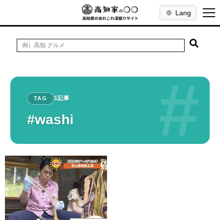
Lang
#
1記事
TAG
#washi