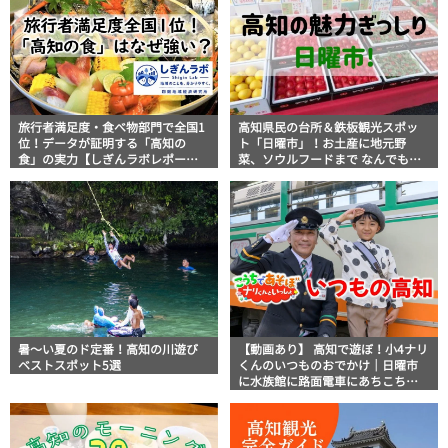
旅行者満足度・食べ物部門で全国1
高知県民の台所＆鉄板観光スポッ
位！データが証明する「高知の
ト「日曜市」！お土産に地元野
食」の実力【しぎんラボレポー
菜、ソウルフードまで なんでもそ
ト】
ろう高知の巨大街路市を徹底解
説！
暑～い夏のド定番！高知の川遊び
【動画あり】 高知で遊ぼ！小4ナリ
ベストスポット5選
くんのいつものおでかけ｜日曜市
に水族館に路面電車にあちこち巡
り