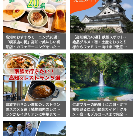
高知のおすすめモーニング20選！
【高知観光40選】鉄板スポット・
「喫茶店の街」高知で美味しい喫
絶品グルメ・宿・土産をおひとり
茶店・カフェモーニングをいただ
様からファミリー向けまで徹底解
きます！
説！
家族で行きたい高知のレストラン
仁淀ブルーの絶景！にこ淵・沈下
おススメ５選！植物園内のレスト
橋を巡る仁淀川観光ガイド｜グル
ランからイタリアンに中華まで楽
メ・宿・モデルコースまで完全網
しめる
羅！