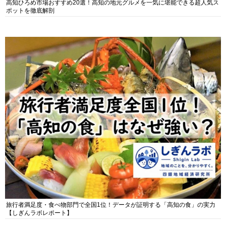
高知ひろめ市場おすすめ20選！高知の地元グルメを一気に堪能できる超人気ス
ポットを徹底解剖
旅行者満足度・食べ物部門で全国1位！データが証明する「高知の食」の実力
【しぎんラボレポート】