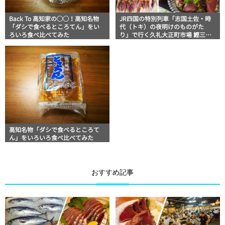
Back To 高知家の◯◯！高知名物
JR四国の特別列車「志国土佐・時
「ダシで食べるところてん」をい
代（トキ）の夜明けのものがた
ろいろ食べ比べてみた
り」で行く久礼大正町市場 鰹三昧
の旅
高知名物「ダシで食べるところて
ん」をいろいろ食べ比べてみた
おすすめ記事