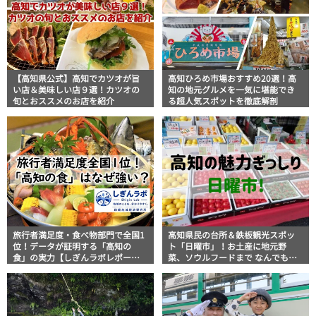
【高知県公式】高知でカツオが旨
高知ひろめ市場おすすめ20選！高
い店＆美味しい店９選！カツオの
知の地元グルメを一気に堪能でき
旬とおススメのお店を紹介
る超人気スポットを徹底解剖
旅行者満足度・食べ物部門で全国1
高知県民の台所＆鉄板観光スポッ
位！データが証明する「高知の
ト「日曜市」！お土産に地元野
食」の実力【しぎんラボレポー
菜、ソウルフードまで なんでもそ
ト】
ろう高知の巨大街路市を徹底解
説！