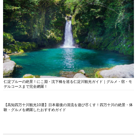
仁淀ブルーの絶景！にこ淵・沈下橋を巡る仁淀川観光ガイド｜グルメ・宿・モ
デルコースまで完全網羅！
【高知四万十川観光10選】日本最後の清流を遊び尽くす！四万十川の絶景・体
験・グルメを網羅したおすすめガイド