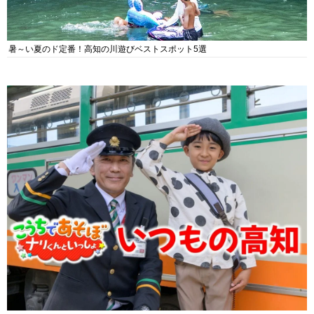
暑～い夏のド定番！高知の川遊びベストスポット5選