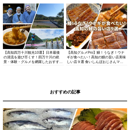
【高知四万十川観光10選】日本最後
【高知グルメPro】鰻！うなぎ！ウナ
の清流を遊び尽くす！四万十川の絶
ギが食べたい！高知の鰻の旨い店美味
景・体験・グルメを網羅したおすすめ
しい店９選 食いしんぼおじさんマッ
ガイド
キー牧元の高知満腹日記セレクション
おすすめの記事