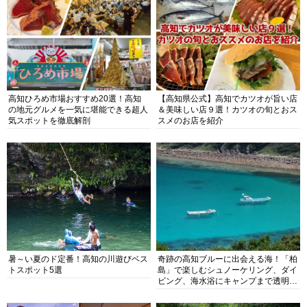
高知ひろめ市場おすすめ20選！高知
【高知県公式】高知でカツオが旨い店
の地元グルメを一気に堪能できる超人
＆美味しい店９選！カツオの旬とおス
気スポットを徹底解剖
スメのお店を紹介
暑～い夏のド定番！高知の川遊びベス
奇跡の高知ブルーに出会える海！「柏
トスポット5選
島」で楽しむシュノーケリング、ダイ
ビング、海水浴にキャンプまで透明度
抜群の海の楽園を徹底紹介