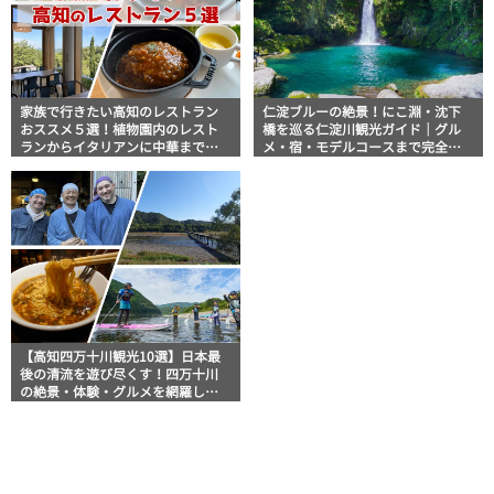
家族で行きたい高知のレストラン
仁淀ブルーの絶景！にこ淵・沈下
おススメ５選！植物園内のレスト
橋を巡る仁淀川観光ガイド｜グル
ランからイタリアンに中華まで楽
メ・宿・モデルコースまで完全網
しめる
羅！
【高知四万十川観光10選】日本最
後の清流を遊び尽くす！四万十川
の絶景・体験・グルメを網羅した
おすすめガイド