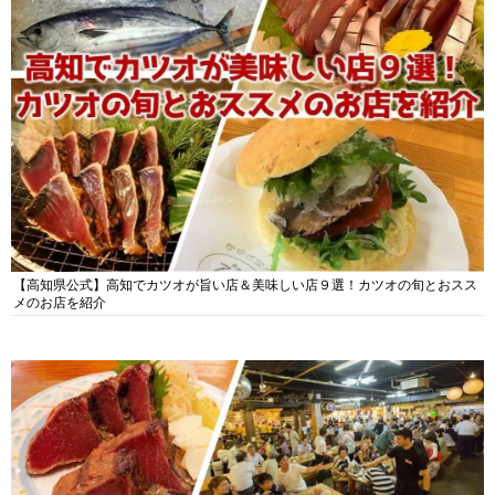
【高知県公式】高知でカツオが旨い店＆美味しい店９選！カツオの旬とおスス
メのお店を紹介