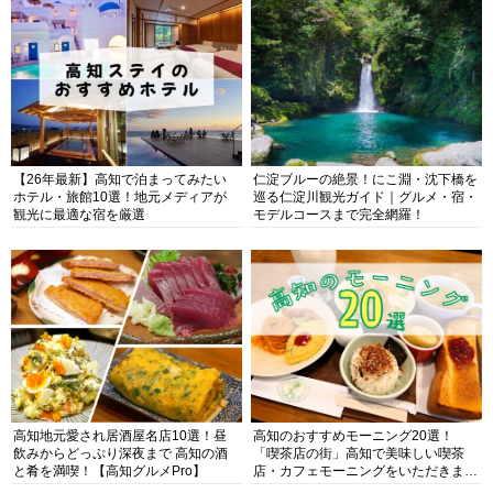
【26年最新】高知で泊まってみたい
仁淀ブルーの絶景！にこ淵・沈下橋を
ホテル・旅館10選！地元メディアが
巡る仁淀川観光ガイド｜グルメ・宿・
観光に最適な宿を厳選
モデルコースまで完全網羅！
高知地元愛され居酒屋名店10選！昼
高知のおすすめモーニング20選！
飲みからどっぷり深夜まで 高知の酒
「喫茶店の街」高知で美味しい喫茶
と肴を満喫！【高知グルメPro】
店・カフェモーニングをいただきま
す！