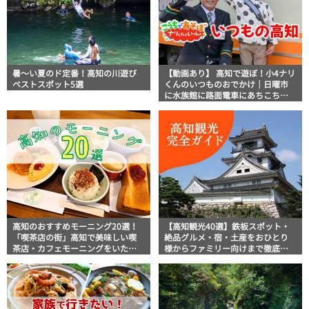
暑～い夏のド定番！高知の川遊び
【動画あり】 高知で遊ぼ！小4ナリ
ベストスポット5選
くんのいつものおでかけ｜日曜市
に水族館に路面電車にあちこち巡
り
高知のおすすめモーニング20選！
【高知観光40選】鉄板スポット・
「喫茶店の街」高知で美味しい喫
絶品グルメ・宿・土産をおひとり
茶店・カフェモーニングをいただ
様からファミリー向けまで徹底解
きます！
説！