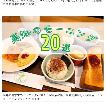
【動画あり】 高知で遊ぼ！小4ナリくんのいつものおでかけ｜日曜市に水族館
に路面電車にあちこち巡り
高知のおすすめモーニング20選！「喫茶店の街」高知で美味しい喫茶店・カフ
ェモーニングをいただきます！