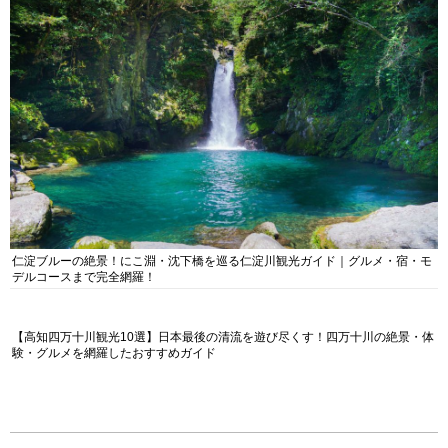
仁淀ブルーの絶景！にこ淵・沈下橋を巡る仁淀川観光ガイド｜グルメ・宿・モ
デルコースまで完全網羅！
【高知四万十川観光10選】日本最後の清流を遊び尽くす！四万十川の絶景・体
験・グルメを網羅したおすすめガイド