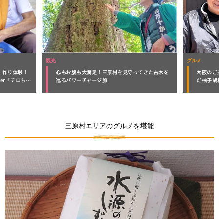
グルメ
グルメ
てきた古木を
大阪のご夫婦が作る！高知との素敵な縁がつない
満足度1
だ柚子胡椒「ゆずからりん」
を味わい
三原村エリアのグルメを堪能