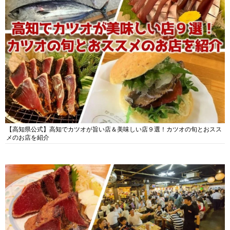
【高知県公式】高知でカツオが旨い店＆美味しい店９選！カツオの旬とおスス
メのお店を紹介