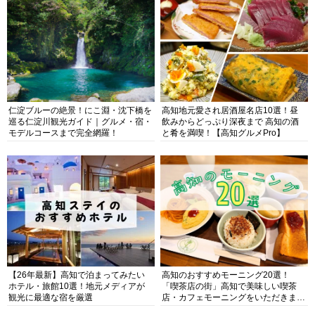
仁淀ブルーの絶景！にこ淵・沈下橋を
高知地元愛され居酒屋名店10選！昼
巡る仁淀川観光ガイド｜グルメ・宿・
飲みからどっぷり深夜まで 高知の酒
モデルコースまで完全網羅！
と肴を満喫！【高知グルメPro】
【26年最新】高知で泊まってみたい
高知のおすすめモーニング20選！
ホテル・旅館10選！地元メディアが
「喫茶店の街」高知で美味しい喫茶
観光に最適な宿を厳選
店・カフェモーニングをいただきま
す！