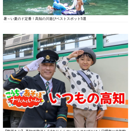
暑～い夏のド定番！高知の川遊びベストスポット5選