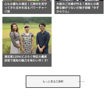
心もお腹も大満足！三原村を見守
大阪のご夫婦が作る！高知との素
ってきた古木を巡るパワーチャー
敵な縁がつないだ柚子胡椒「ゆず
ジ旅
からりん」
満足度120%!どぶろく特区の農家
民宿で高知の魅力を味わい尽くす!
もっと見る三原村