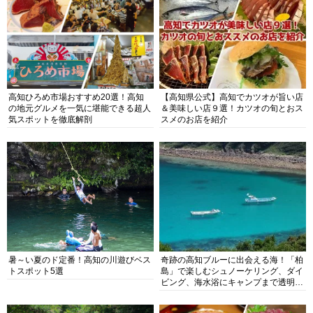
高知ひろめ市場おすすめ20選！高知
【高知県公式】高知でカツオが旨い店
の地元グルメを一気に堪能できる超人
＆美味しい店９選！カツオの旬とおス
気スポットを徹底解剖
スメのお店を紹介
暑～い夏のド定番！高知の川遊びベス
奇跡の高知ブルーに出会える海！「柏
トスポット5選
島」で楽しむシュノーケリング、ダイ
ビング、海水浴にキャンプまで透明度
抜群の海の楽園を徹底紹介