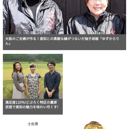
大阪のご夫婦が作る！高知との素敵な縁がつないだ柚子胡椒「ゆずからり
ん」
満足度120%!どぶろく特区の農家
民宿で高知の魅力を味わい尽くす!
土佐酒