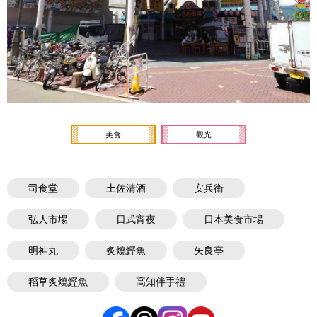
美食
觀光
司食堂
土佐清酒
安兵衛
弘人市場
日式宵夜
日本美食市場
明神丸
炙燒鰹魚
矢良亭
稻草炙燒鰹魚
高知伴手禮