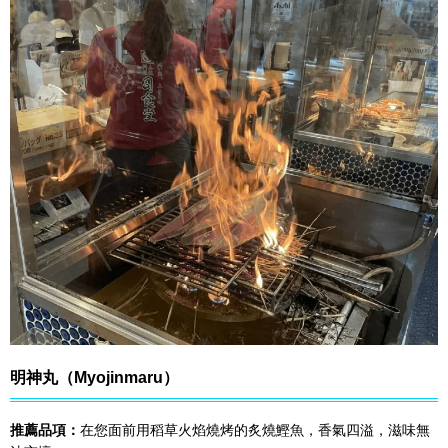
明神丸（Myojinmaru）
推薦品項：
在您面前用稻草火焰燒烤的炙燒鰹魚，香氣四溢，滋味無