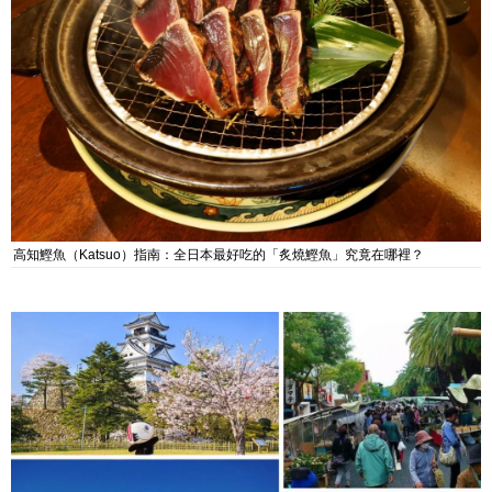
高知鰹魚（Katsuo）指南：全日本最好吃的「炙燒鰹魚」究竟在哪裡？