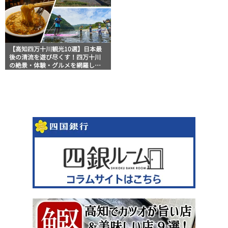
【高知四万十川観光10選】日本最
後の清流を遊び尽くす！四万十川
の絶景・体験・グルメを網羅した
おすすめガイド