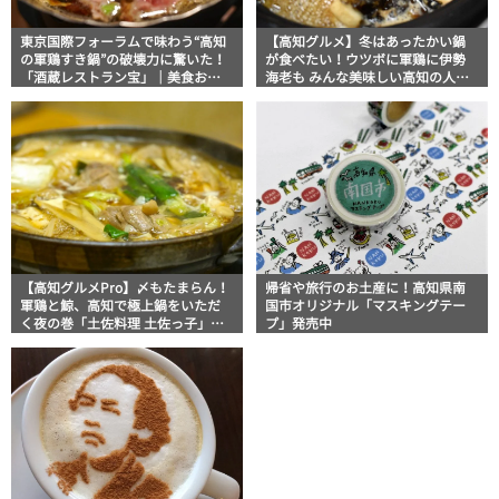
東京国際フォーラムで味わう“高知
【高知グルメ】冬はあったかい鍋
の軍鶏すき鍋”の破壊力に驚いた！
が食べたい！ウツボに軍鶏に伊勢
「酒蔵レストラン宝」｜美食おじ
海老も みんな美味しい高知の人気
さんマッキー牧元の高知満腹日記
鍋料理5選
【高知家グルメPro】
【高知グルメPro】〆もたまらん！
帰省や旅行のお土産に！高知県南
軍鶏と鯨、高知で極上鍋をいただ
国市オリジナル「マスキングテー
く夜の巻「土佐料理 土佐っ子」食
プ」発売中
べ歩きスト・マッキー牧元の高知
満腹日記 その56