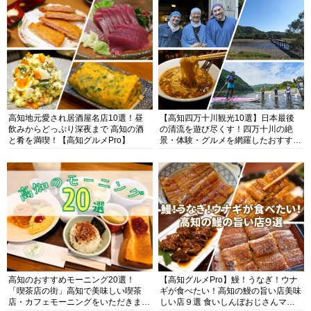
高知地元愛され居酒屋名店10選！昼
【高知四万十川観光10選】日本最後
飲みからどっぷり深夜まで 高知の酒
の清流を遊び尽くす！四万十川の絶
と肴を満喫！【高知グルメPro】
景・体験・グルメを網羅したおすすめ
ガイド
高知のおすすめモーニング20選！
【高知グルメPro】鰻！うなぎ！ウナ
「喫茶店の街」高知で美味しい喫茶
ギが食べたい！高知の鰻の旨い店美味
店・カフェモーニングをいただきま
しい店９選 食いしんぼおじさんマッ