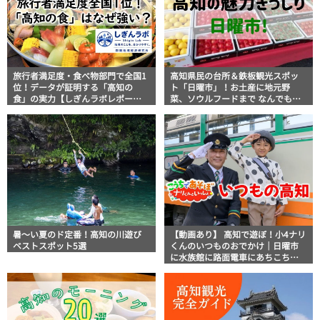
旅行者満足度・食べ物部門で全国1
高知県民の台所＆鉄板観光スポッ
位！データが証明する「高知の
ト「日曜市」！お土産に地元野
食」の実力【しぎんラボレポー
菜、ソウルフードまで なんでもそ
ト】
ろう高知の巨大街路市を徹底解
説！
暑～い夏のド定番！高知の川遊び
【動画あり】 高知で遊ぼ！小4ナリ
ベストスポット5選
くんのいつものおでかけ｜日曜市
に水族館に路面電車にあちこち巡
り