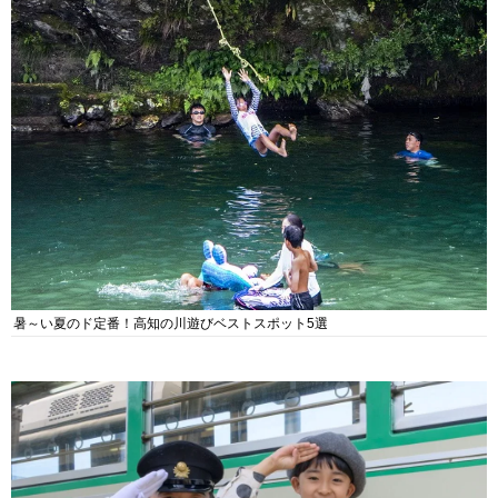
暑～い夏のド定番！高知の川遊びベストスポット5選