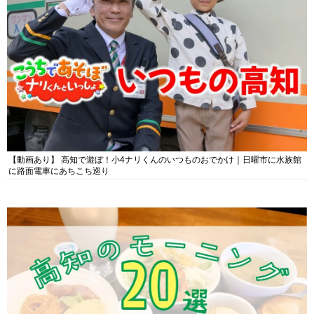
【動画あり】 高知で遊ぼ！小4ナリくんのいつものおでかけ｜日曜市に水族館
に路面電車にあちこち巡り