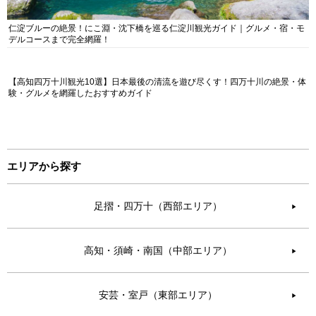
仁淀ブルーの絶景！にこ淵・沈下橋を巡る仁淀川観光ガイド｜グルメ・宿・モ
デルコースまで完全網羅！
【高知四万十川観光10選】日本最後の清流を遊び尽くす！四万十川の絶景・体
験・グルメを網羅したおすすめガイド
エリアから探す
足摺・四万十（西部エリア）
▶︎
高知・須崎・南国（中部エリア）
▶︎
安芸・室戸（東部エリア）
▶︎