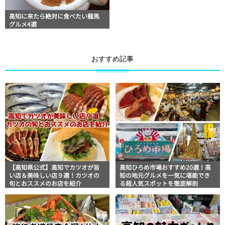
高知に来たら絶対に食べたい龍馬
グルメ4選
おすすめ記事
【高知県公式】高知でカツオが旨
高知ひろめ市場おすすめ20選！高
い店＆美味しい店９選！カツオの
知の地元グルメを一気に堪能でき
旬とおススメのお店を紹介
る超人気スポットを徹底解剖