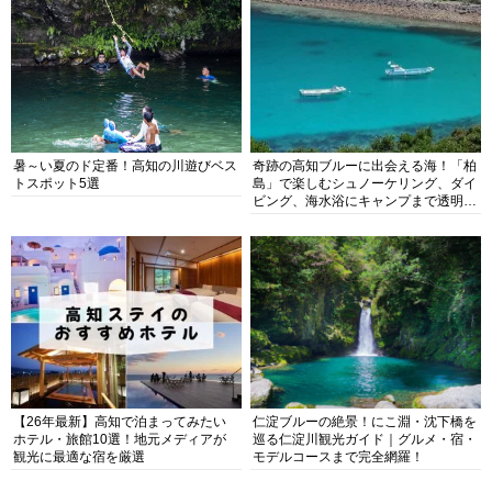
暑～い夏のド定番！高知の川遊びベス
奇跡の高知ブルーに出会える海！「柏
トスポット5選
島」で楽しむシュノーケリング、ダイ
ビング、海水浴にキャンプまで透明度
抜群の海の楽園を徹底紹介
【26年最新】高知で泊まってみたい
仁淀ブルーの絶景！にこ淵・沈下橋を
ホテル・旅館10選！地元メディアが
巡る仁淀川観光ガイド｜グルメ・宿・
観光に最適な宿を厳選
モデルコースまで完全網羅！