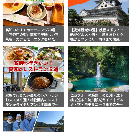
高知のおすすめモーニング20選！
【高知観光40選】鉄板スポット・
「喫茶店の街」高知で美味しい喫
絶品グルメ・宿・土産をおひとり
茶店・カフェモーニングをいただ
様からファミリー向けまで徹底解
きます！
説！
家族で行きたい高知のレストラン
仁淀ブルーの絶景！にこ淵・沈下
おススメ５選！植物園内のレスト
橋を巡る仁淀川観光ガイド｜グル
ランからイタリアンに中華まで楽
メ・宿・モデルコースまで完全網
しめる
羅！