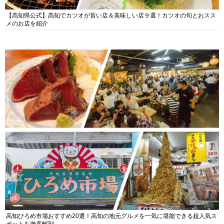
【高知県公式】高知でカツオが旨い店＆美味しい店９選！カツオの旬とおスス
メのお店を紹介
高知ひろめ市場おすすめ20選！高知の地元グルメを一気に堪能できる超人気ス