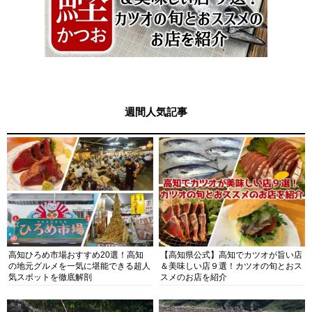
週間人気記事
高知ひろめ市場おすすめ20選！高知
【高知県公式】高知でカツオが旨い店
の地元グルメを一気に堪能できる超人
＆美味しい店９選！カツオの旬とおス
気スポットを徹底解剖
スメのお店を紹介