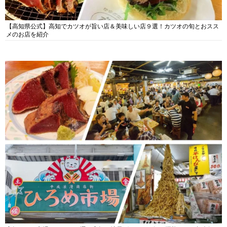
【高知県公式】高知でカツオが旨い店＆美味しい店９選！カツオの旬とおスス
メのお店を紹介