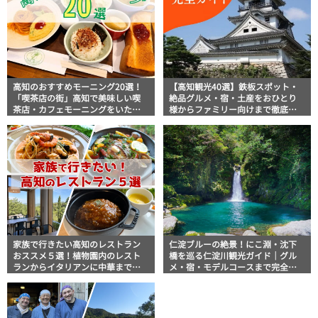
高知のおすすめモーニング20選！
【高知観光40選】鉄板スポット・
「喫茶店の街」高知で美味しい喫
絶品グルメ・宿・土産をおひとり
茶店・カフェモーニングをいただ
様からファミリー向けまで徹底解
きます！
説！
家族で行きたい高知のレストラン
仁淀ブルーの絶景！にこ淵・沈下
おススメ５選！植物園内のレスト
橋を巡る仁淀川観光ガイド｜グル
ランからイタリアンに中華まで楽
メ・宿・モデルコースまで完全網
しめる
羅！