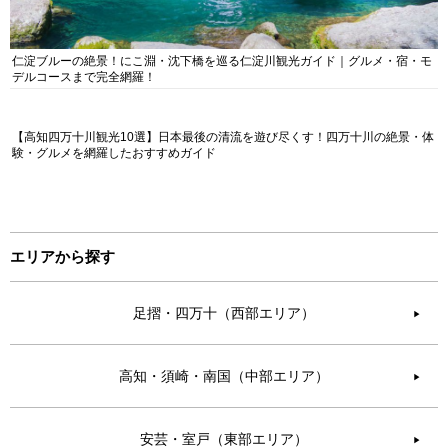
仁淀ブルーの絶景！にこ淵・沈下橋を巡る仁淀川観光ガイド｜グルメ・宿・モ
デルコースまで完全網羅！
【高知四万十川観光10選】日本最後の清流を遊び尽くす！四万十川の絶景・体
験・グルメを網羅したおすすめガイド
エリアから探す
足摺・四万十（西部エリア）
▶︎
高知・須崎・南国（中部エリア）
▶︎
安芸・室戸（東部エリア）
▶︎