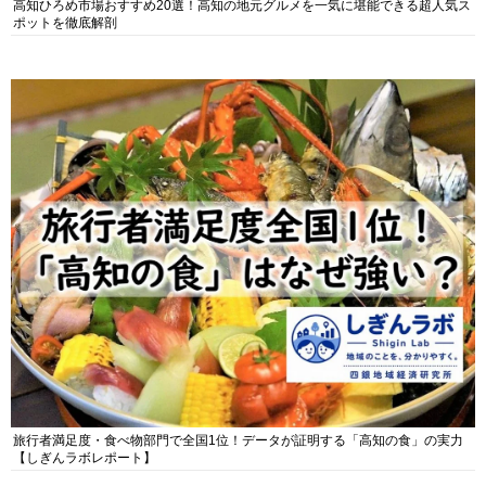
高知ひろめ市場おすすめ20選！高知の地元グルメを一気に堪能できる超人気ス
ポットを徹底解剖
旅行者満足度・食べ物部門で全国1位！データが証明する「高知の食」の実力
【しぎんラボレポート】