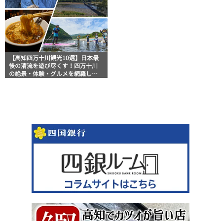
【高知四万十川観光10選】日本最
後の清流を遊び尽くす！四万十川
の絶景・体験・グルメを網羅した
おすすめガイド