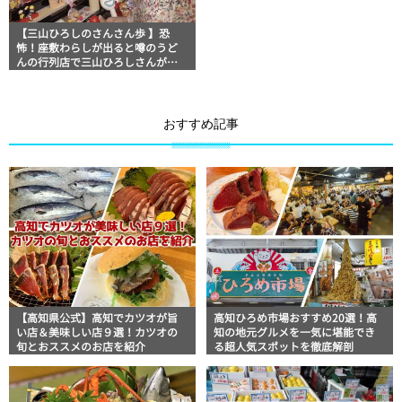
【三山ひろしのさんさん歩 】恐
怖！座敷わらしが出ると噂のうど
んの行列店で三山ひろしさんがビ
ビりまくる！？「うどん処 わら
し」
おすすめ記事
【高知県公式】高知でカツオが旨
高知ひろめ市場おすすめ20選！高
い店＆美味しい店９選！カツオの
知の地元グルメを一気に堪能でき
旬とおススメのお店を紹介
る超人気スポットを徹底解剖