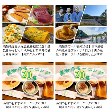
高知地元愛され居酒屋名店10選！昼
【高知四万十川観光10選】日本最後
飲みからどっぷり深夜まで 高知の酒
の清流を遊び尽くす！四万十川の絶
と肴を満喫！【高知グルメPro】
景・体験・グルメを網羅したおすすめ
ガイド
高知のおすすめモーニング20選！
高知のおすすめモーニング20選！
「喫茶店の街」高知で美味しい喫茶
「喫茶店の街」高知で美味しい喫茶