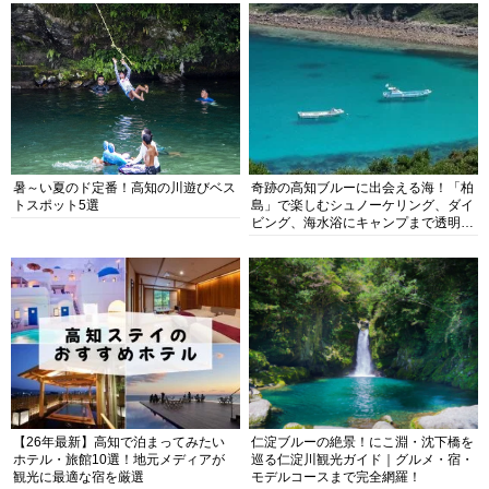
暑～い夏のド定番！高知の川遊びベス
奇跡の高知ブルーに出会える海！「柏
トスポット5選
島」で楽しむシュノーケリング、ダイ
ビング、海水浴にキャンプまで透明度
抜群の海の楽園を徹底紹介
【26年最新】高知で泊まってみたい
仁淀ブルーの絶景！にこ淵・沈下橋を
ホテル・旅館10選！地元メディアが
巡る仁淀川観光ガイド｜グルメ・宿・
観光に最適な宿を厳選
モデルコースまで完全網羅！