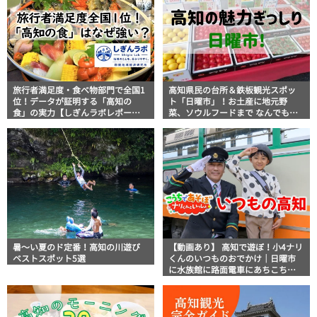
旅行者満足度・食べ物部門で全国1
高知県民の台所＆鉄板観光スポッ
位！データが証明する「高知の
ト「日曜市」！お土産に地元野
食」の実力【しぎんラボレポー
菜、ソウルフードまで なんでもそ
ト】
ろう高知の巨大街路市を徹底解
説！
暑～い夏のド定番！高知の川遊び
【動画あり】 高知で遊ぼ！小4ナリ
ベストスポット5選
くんのいつものおでかけ｜日曜市
に水族館に路面電車にあちこち巡
り