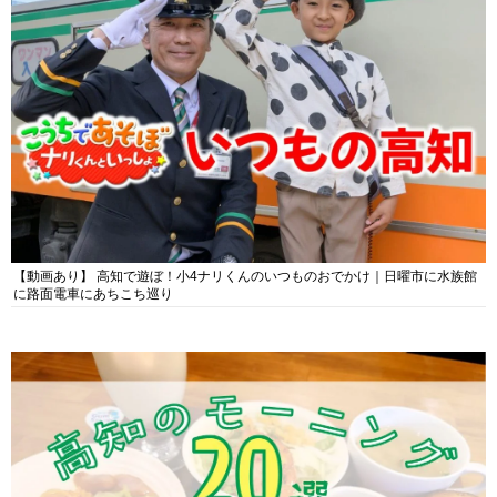
【動画あり】 高知で遊ぼ！小4ナリくんのいつものおでかけ｜日曜市に水族館
に路面電車にあちこち巡り