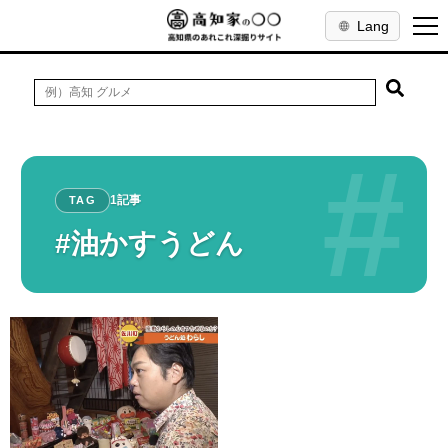
Lang
#
1記事
TAG
#油かすうどん