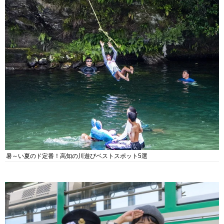
暑～い夏のド定番！高知の川遊びベストスポット5選