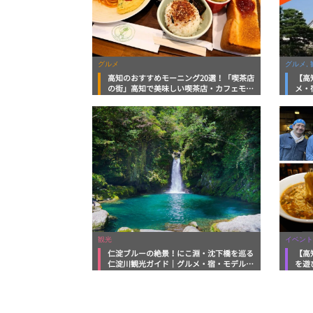
グルメ
グルメ, 
高知のおすすめモーニング20選！「喫茶店
【高
の街」高知で美味しい喫茶店・カフェモー
メ・
ニングをいただきます！
向け
観光
イベント
仁淀ブルーの絶景！にこ淵・沈下橋を巡る
【高
仁淀川観光ガイド｜グルメ・宿・モデルコ
を遊
ースまで完全網羅！
ルメ