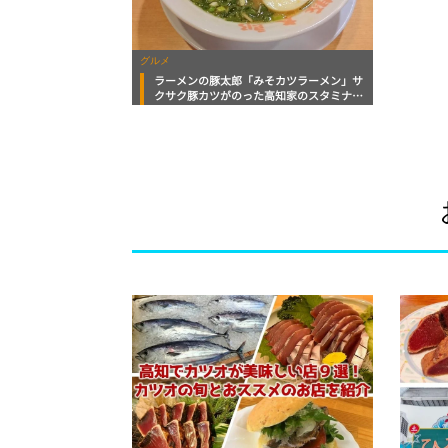
グルメ
ラーメンの豚太郎「みそカツラーメン」サ
クサク豚カツがのった高知家のスタミナ
飯！