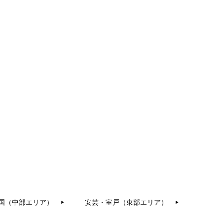
国（中部エリア）
安芸・室戸（東部エリア）
▶︎
▶︎