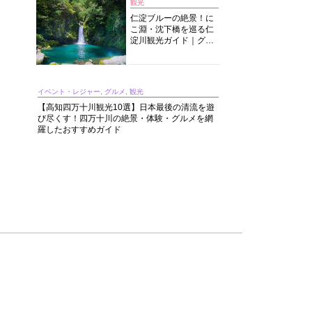
観光
仁淀ブルーの絶景！に
こ淵・沈下橋を巡る仁
淀川観光ガイド｜グル
メ・宿・モデルコース
まで完全網羅！
イベント・レジャー, グルメ, 観光
【高知四万十川観光10選】日本最後の清流を遊
び尽くす！四万十川の絶景・体験・グルメを網
羅したおすすめガイド