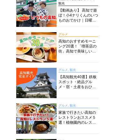
観光
【動画あり】 高知で遊
ぼ！小4ナリくんのいつ
ものおでかけ｜日曜市
に水族館に路面電車に
あちこち巡り
グルメ
高知のおすすめモーニ
ング20選！「喫茶店の
街」高知で美味しい喫
茶店・カフェモーニン
グをいただきます！
グルメ, 観光
【高知観光40選】鉄板
スポット・絶品グル
メ・宿・土産をおひと
り様からファミリー向
けまで徹底解説！
グルメ, 観光
家族で行きたい高知の
レストランおススメ５
選！植物園内のレスト
ランからイタリアンに
中華まで楽しめる