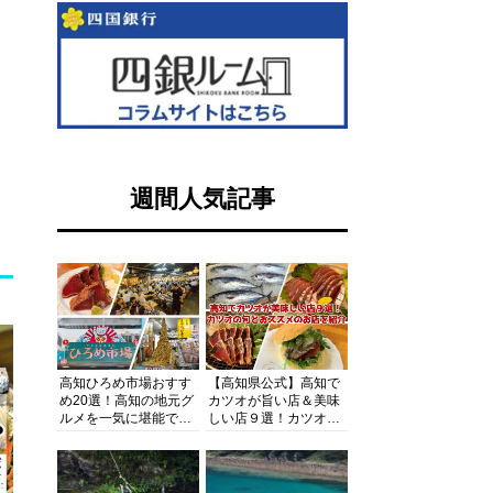
週間人気記事
高知ひろめ市場おすす
【高知県公式】高知で
め20選！高知の地元グ
カツオが旨い店＆美味
ルメを一気に堪能でき
しい店９選！カツオの
る超人気スポットを徹
旬とおススメのお店を
底解剖
紹介