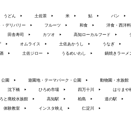
うどん
土佐茶
米
鮎
パン
▶︎
▶︎
▶︎
▶︎
▶︎
ト・デリバリー
フルーツ
和食
洋食・西洋料
▶︎
▶︎
▶︎
田舎寿司
カツオ
高知ローカルフード
▶︎
▶︎
▶︎
ず
オムライス
土佐あかうし
うなぎ
▶︎
▶︎
▶︎
▶︎
酒
土佐ジロー
うるめいわし
鍋焼きラーメ
▶︎
▶︎
▶︎
・公園
遊園地・テーマパーク・公園
動物園・水族館
▶︎
▶︎
沈下橋
ひろめ市場
四万十川
はりまや
▶︎
▶︎
▶︎
ろと廃校水族館
高知駅
柏島
道の駅
▶︎
▶︎
▶︎
▶︎
体験教室
インスタ映え
仁淀川
▶︎
▶︎
▶︎