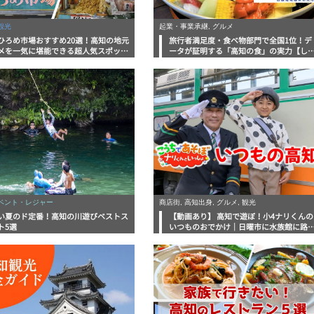
観光
起業・事業承継, グルメ
ひろめ市場おすすめ20選！高知の地元
旅行者満足度・食べ物部門で全国1位！デ
メを一気に堪能できる超人気スポット
ータが証明する「高知の食」の実力【し
底解剖
んラボレポート】
イベント・レジャー
商店街, 高知出身, グルメ, 観光
い夏のド定番！高知の川遊びベストス
【動画あり】 高知で遊ぼ！小4ナリくんの
ト5選
いつものおでかけ｜日曜市に水族館に路
電車にあちこち巡り