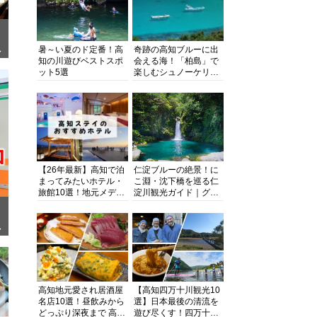
暑～い夏のド定番！高
奇跡の高知ブルーに出
ぎ
知の川遊びベストスポ
会える海！「柏島」で
ット5選
楽しむシュノーケリン
グ、ダイビング、海水
浴にキャンプまで透明
度抜群の海の楽園を徹
底紹介
【26年最新】高知で泊
仁淀ブルーの絶景！に
まってみたいホテル・
こ淵・沈下橋を巡る仁
旅館10選！地元メディ
淀川観光ガイド｜グル
アが観光に最適な宿を
メ・宿・モデルコース
厳選
まで完全網羅！
面
高知地元愛され居酒屋
【高知四万十川観光10
名店10選！昼飲みから
選】日本最後の清流を
どっぷり深夜まで 高知
遊び尽くす！四万十川