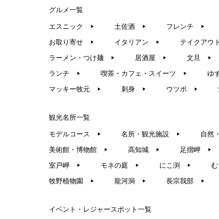
グルメ一覧
エスニック
土佐酒
フレンチ
▶︎
▶︎
▶︎
お取り寄せ
イタリアン
テイクアウ
▶︎
▶︎
ラーメン・つけ麺
居酒屋
文旦
▶︎
▶︎
▶︎
ランチ
喫茶・カフェ・スイーツ
ゆ
▶︎
▶︎
マッキー牧元
刺身
ウツボ
▶︎
▶︎
▶︎
観光名所一覧
モデルコース
名所・観光施設
自然
▶︎
▶︎
美術館・博物館
高知城
足摺岬
▶︎
▶︎
▶︎
室戸岬
モネの庭
にこ渕
む
▶︎
▶︎
▶︎
牧野植物園
龍河洞
長宗我部
▶︎
▶︎
▶︎
イベント・レジャースポット一覧