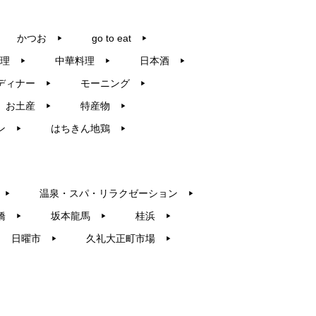
かつお
go to eat
▶︎
▶︎
理
中華料理
日本酒
▶︎
▶︎
▶︎
ディナー
モーニング
▶︎
▶︎
お土産
特産物
▶︎
▶︎
ン
はちきん地鶏
▶︎
▶︎
温泉・スパ・リラクゼーション
▶︎
▶︎
橋
坂本龍馬
桂浜
▶︎
▶︎
▶︎
日曜市
久礼大正町市場
▶︎
▶︎