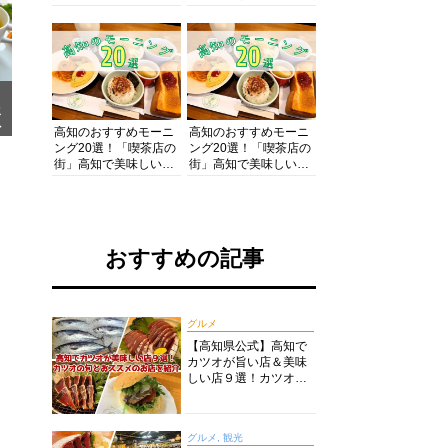
の酒と肴を満喫！【高
の絶景・体験・グルメ
知グルメPro】
を網羅したおすすめガ
イド
メ
ア
高知のおすすめモーニ
高知のおすすめモーニ
ング20選！「喫茶店の
ング20選！「喫茶店の
街」高知で美味しい喫
街」高知で美味しい喫
茶店・カフェモーニン
茶店・カフェモーニン
グをいただきます！
グをいただきます！
おすすめの記事
グルメ
【高知県公式】高知で
カツオが旨い店＆美味
しい店９選！カツオの
旬とおススメのお店を
紹介
グルメ, 観光