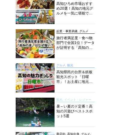
高知ひろめ市場おすす
め20選！高知の地元グ
ルメを一気に堪能でき
る超人気スポットを徹
底解剖
起業・事業承継, グルメ
旅行者満足度・食べ物
部門で全国1位！データ
が証明する「高知の
食」の実力【しぎんラ
ボレポート】
グルメ, 観光
高知県民の台所＆鉄板
観光スポット「日曜
市」！お土産に地元野
菜、ソウルフードまで
なんでもそろう高知の
巨大街路市を徹底解
観光, イベント・レジャー
説！
暑～い夏のド定番！高
知の川遊びベストスポ
ット5選
商店街, 高知出身, グルメ,