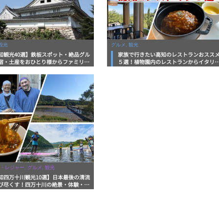
観光
グルメ, 観光
知観光40選】鉄板スポット・絶品グル
家族で行きたい高知のレストランおスス
宿・土産をおひとり様からファミリー
５選！植物園内のレストランからイタリ
まで徹底解説！
ンに中華まで楽しめる
・レジャー, グルメ, 観光
知四万十川観光10選】日本最後の清流
び尽くす！四万十川の絶景・体験・グ
を網羅したおすすめガイド