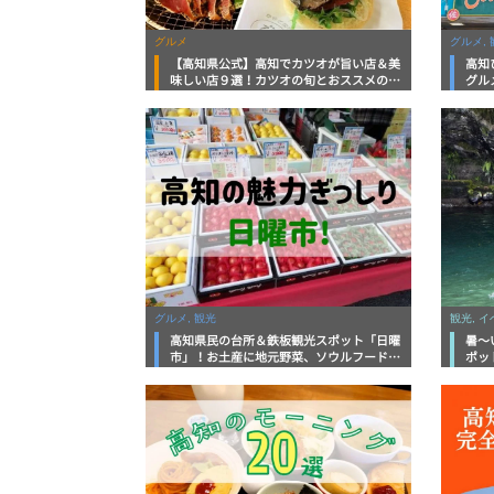
グルメ
グルメ, 
【高知県公式】高知でカツオが旨い店＆美
高知
味しい店９選！カツオの旬とおススメのお
グル
店を紹介
を徹
グルメ, 観光
観光, 
高知県民の台所＆鉄板観光スポット「日曜
暑～
市」！お土産に地元野菜、ソウルフードま
ポッ
で なんでもそろう高知の巨大街路市を徹
底解説！