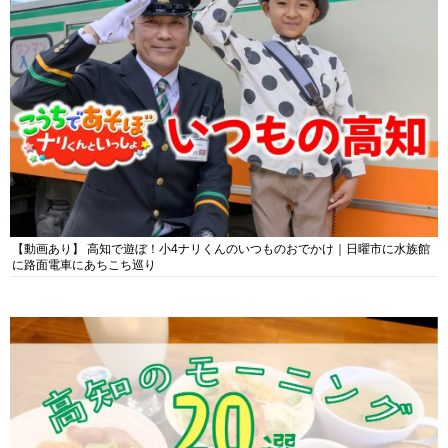
【動画あり】 高知で遊ぼ！小4ナリくんのいつものおでかけ｜日曜市に水族館
に路面電車にあちこち巡り