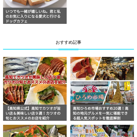
いつでも一緒が嬉しいね。君と私
のお気に入りになる愛犬と行ける
ドッグカフェ
おすすめ記事
【高知県公式】高知でカツオが旨
高知ひろめ市場おすすめ20選！高
い店＆美味しい店９選！カツオの
知の地元グルメを一気に堪能でき
旬とおススメのお店を紹介
る超人気スポットを徹底解剖