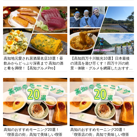
高知地元愛され居酒屋名店10選！昼
【高知四万十川観光10選】日本最後
飲みからどっぷり深夜まで 高知の酒
の清流を遊び尽くす！四万十川の絶
と肴を満喫！【高知グルメPro】
景・体験・グルメを網羅したおすすめ
ガイド
高知のおすすめモーニング20選！
高知のおすすめモーニング20選！
「喫茶店の街」高知で美味しい喫茶
「喫茶店の街」高知で美味しい喫茶