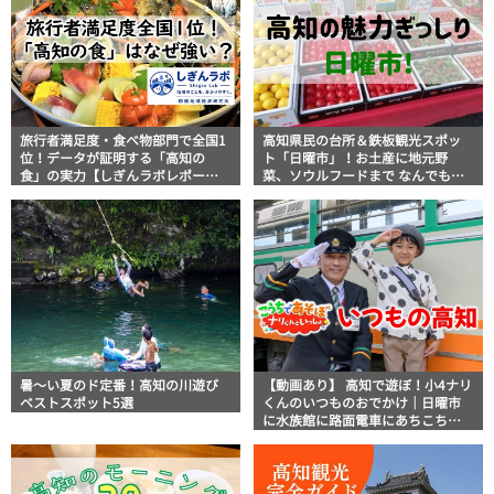
旅行者満足度・食べ物部門で全国1
高知県民の台所＆鉄板観光スポッ
位！データが証明する「高知の
ト「日曜市」！お土産に地元野
食」の実力【しぎんラボレポー
菜、ソウルフードまで なんでもそ
ト】
ろう高知の巨大街路市を徹底解
説！
暑～い夏のド定番！高知の川遊び
【動画あり】 高知で遊ぼ！小4ナリ
ベストスポット5選
くんのいつものおでかけ｜日曜市
に水族館に路面電車にあちこち巡
り