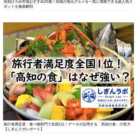
高知ひろめ市場おすすめ20選！高知の地元グルメを一気に堪能できる超人気ス
ポットを徹底解剖
旅行者満足度・食べ物部門で全国1位！データが証明する「高知の食」の実力
【しぎんラボレポート】