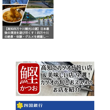
【高知四万十川観光10選】日本最
後の清流を遊び尽くす！四万十川
の絶景・体験・グルメを網羅した
おすすめガイド