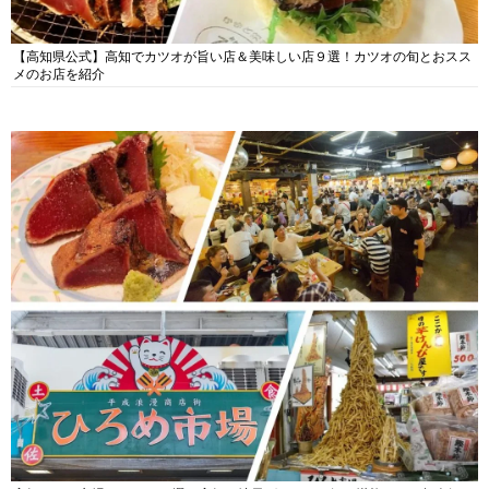
【高知県公式】高知でカツオが旨い店＆美味しい店９選！カツオの旬とおスス
メのお店を紹介