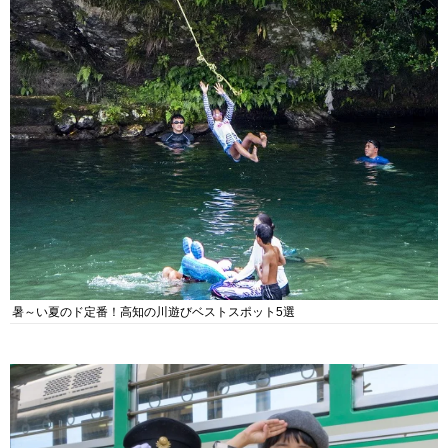
暑～い夏のド定番！高知の川遊びベストスポット5選