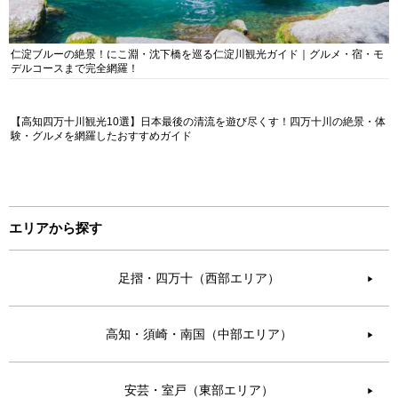
仁淀ブルーの絶景！にこ淵・沈下橋を巡る仁淀川観光ガイド｜グルメ・宿・モ
デルコースまで完全網羅！
【高知四万十川観光10選】日本最後の清流を遊び尽くす！四万十川の絶景・体
験・グルメを網羅したおすすめガイド
エリアから探す
足摺・四万十（西部エリア）
▶︎
高知・須崎・南国（中部エリア）
▶︎
安芸・室戸（東部エリア）
▶︎