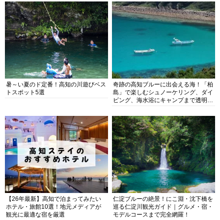
暑～い夏のド定番！高知の川遊びベス
奇跡の高知ブルーに出会える海！「柏
トスポット5選
島」で楽しむシュノーケリング、ダイ
ビング、海水浴にキャンプまで透明度
抜群の海の楽園を徹底紹介
【26年最新】高知で泊まってみたい
仁淀ブルーの絶景！にこ淵・沈下橋を
ホテル・旅館10選！地元メディアが
巡る仁淀川観光ガイド｜グルメ・宿・
観光に最適な宿を厳選
モデルコースまで完全網羅！