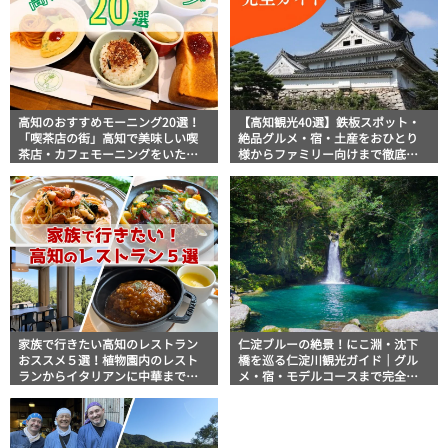
高知のおすすめモーニング20選！
【高知観光40選】鉄板スポット・
「喫茶店の街」高知で美味しい喫
絶品グルメ・宿・土産をおひとり
茶店・カフェモーニングをいただ
様からファミリー向けまで徹底解
きます！
説！
家族で行きたい高知のレストラン
仁淀ブルーの絶景！にこ淵・沈下
おススメ５選！植物園内のレスト
橋を巡る仁淀川観光ガイド｜グル
ランからイタリアンに中華まで楽
メ・宿・モデルコースまで完全網
しめる
羅！