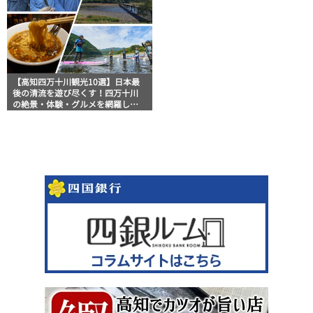
【高知四万十川観光10選】日本最
後の清流を遊び尽くす！四万十川
の絶景・体験・グルメを網羅した
おすすめガイド