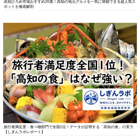
高知ひろめ市場おすすめ20選！高知の地元グルメを一気に堪能できる超人気ス
ポットを徹底解剖
旅行者満足度・食べ物部門で全国1位！データが証明する「高知の食」の実力
【しぎんラボレポート】