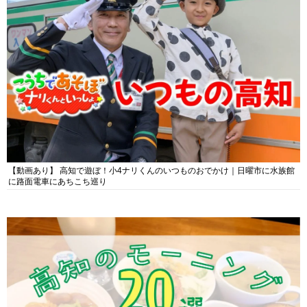
【動画あり】 高知で遊ぼ！小4ナリくんのいつものおでかけ｜日曜市に水族館
に路面電車にあちこち巡り