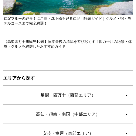
仁淀ブルーの絶景！にこ淵・沈下橋を巡る仁淀川観光ガイド｜グルメ・宿・モ
デルコースまで完全網羅！
【高知四万十川観光10選】日本最後の清流を遊び尽くす！四万十川の絶景・体
験・グルメを網羅したおすすめガイド
エリアから探す
足摺・四万十（西部エリア）
▶︎
高知・須崎・南国（中部エリア）
▶︎
安芸・室戸（東部エリア）
▶︎