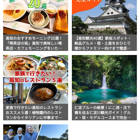
高知のおすすめモーニング20選！
【高知観光40選】鉄板スポット・
「喫茶店の街」高知で美味しい喫
絶品グルメ・宿・土産をおひとり
茶店・カフェモーニングをいただ
様からファミリー向けまで徹底解
きます！
説！
家族で行きたい高知のレストラン
仁淀ブルーの絶景！にこ淵・沈下
おススメ５選！植物園内のレスト
橋を巡る仁淀川観光ガイド｜グル
ランからイタリアンに中華まで楽
メ・宿・モデルコースまで完全網
しめる
羅！