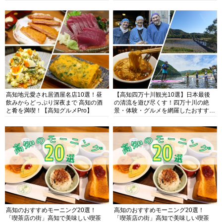
高知地元愛され居酒屋名店10選！昼
【高知四万十川観光10選】日本最後
飲みからどっぷり深夜まで 高知の酒
の清流を遊び尽くす！四万十川の絶
と肴を満喫！【高知グルメPro】
景・体験・グルメを網羅したおすすめ
ガイド
高知のおすすめモーニング20選！
高知のおすすめモーニング20選！
「喫茶店の街」高知で美味しい喫茶
「喫茶店の街」高知で美味しい喫茶