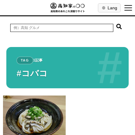
Lang
#
1記事
TAG
#コバコ