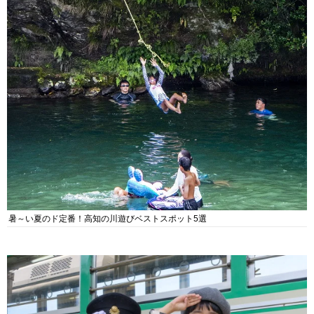
暑～い夏のド定番！高知の川遊びベストスポット5選