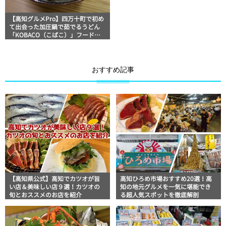
【高知グルメPro】四万十町で初め
て出会った加圧鍋で茹でるうどん
「KOBACO（こばこ）」フードジ
ャーナリスト・マッキー牧元の高
知満腹日記
おすすめ記事
【高知県公式】高知でカツオが旨
高知ひろめ市場おすすめ20選！高
い店＆美味しい店９選！カツオの
知の地元グルメを一気に堪能でき
旬とおススメのお店を紹介
る超人気スポットを徹底解剖