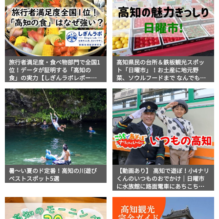
旅行者満足度・食べ物部門で全国1
高知県民の台所＆鉄板観光スポッ
位！データが証明する「高知の
ト「日曜市」！お土産に地元野
食」の実力【しぎんラボレポー
菜、ソウルフードまで なんでもそ
ト】
ろう高知の巨大街路市を徹底解
説！
暑～い夏のド定番！高知の川遊び
【動画あり】 高知で遊ぼ！小4ナリ
ベストスポット5選
くんのいつものおでかけ｜日曜市
に水族館に路面電車にあちこち巡
り