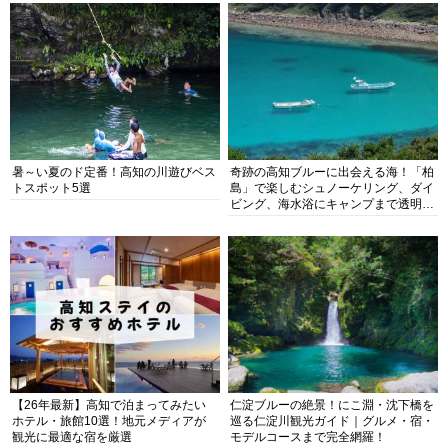
暑～い夏のド定番！高知の川遊びベス
奇跡の高知ブルーに出会える海！「柏
トスポット5選
島」で楽しむシュノーケリング、ダイ
ビング、海水浴にキャンプまで透明度
抜群の海の楽園を徹底紹介
【26年最新】高知で泊まってみたい
仁淀ブルーの絶景！にこ淵・沈下橋を
ホテル・旅館10選！地元メディアが
巡る仁淀川観光ガイド｜グルメ・宿・
観光に最適な宿を厳選
モデルコースまで完全網羅！