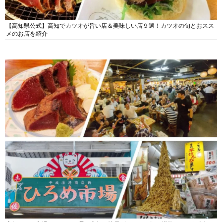
【高知県公式】高知でカツオが旨い店＆美味しい店９選！カツオの旬とおスス
メのお店を紹介