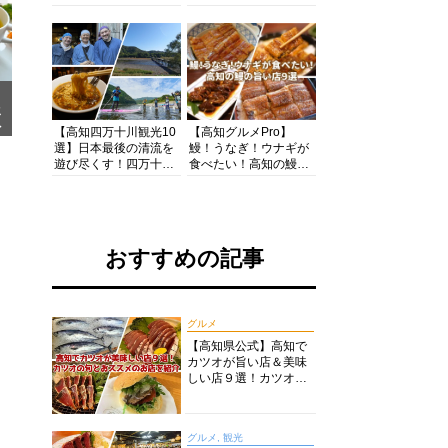
の酒と肴を満喫！【高
茶店・カフェモーニン
知グルメPro】
グをいただきます！
メ
ア
【高知四万十川観光10
【高知グルメPro】
選】日本最後の清流を
鰻！うなぎ！ウナギが
遊び尽くす！四万十川
食べたい！高知の鰻の
の絶景・体験・グルメ
旨い店美味しい店９選
を網羅したおすすめガ
食いしんぼおじさんマ
イド
ッキー牧元の高知満腹
日記セレクション
おすすめの記事
グルメ
【高知県公式】高知で
カツオが旨い店＆美味
しい店９選！カツオの
旬とおススメのお店を
紹介
グルメ, 観光