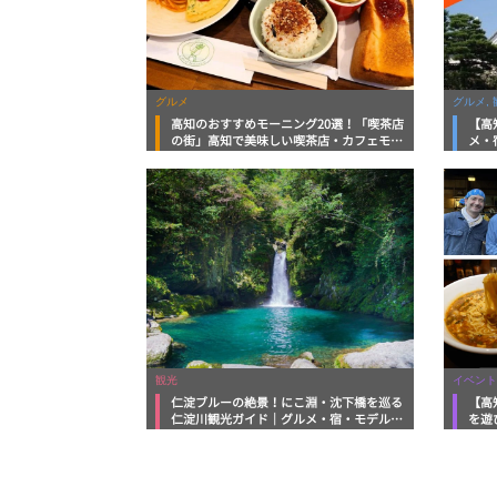
グルメ
グルメ, 
高知のおすすめモーニング20選！「喫茶店
【高
の街」高知で美味しい喫茶店・カフェモー
メ・
ニングをいただきます！
向け
観光
イベント
仁淀ブルーの絶景！にこ淵・沈下橋を巡る
【高
仁淀川観光ガイド｜グルメ・宿・モデルコ
を遊
ースまで完全網羅！
ルメ