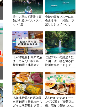
暑～い夏のド定番！高
奇跡の高知ブルーに出
ぎ
知の川遊びベストスポ
会える海！「柏島」で
ット5選
楽しむシュノーケリン
グ、ダイビング、海水
浴にキャンプまで透明
度抜群の海の楽園を徹
底紹介
【26年最新】高知で泊
仁淀ブルーの絶景！に
まってみたいホテル・
こ淵・沈下橋を巡る仁
旅館10選！地元メディ
淀川観光ガイド｜グル
アが観光に最適な宿を
メ・宿・モデルコース
厳選
まで完全網羅！
面
高知地元愛され居酒屋
高知のおすすめモーニ
名店10選！昼飲みから
ング20選！「喫茶店の
どっぷり深夜まで 高知
街」高知で美味しい喫