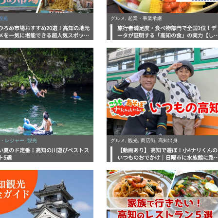
観光
グルメ, 起業・事業承継
ひろめ市場おすすめ20選！高知の地元
旅行者満足度・食べ物部門で全国1位！デ
メを一気に堪能できる超人気スポット
ータが証明する「高知の食」の実力【し
底解剖
んラボレポート】
・レジャー, 観光
グルメ, 観光, 商店街, 高知出身
い夏のド定番！高知の川遊びベストス
【動画あり】 高知で遊ぼ！小4ナリくんの
ト5選
いつものおでかけ｜日曜市に水族館に路
電車にあちこち巡り