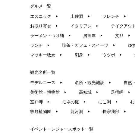
グルメ一覧
エスニック
土佐酒
フレンチ
▶︎
▶︎
▶︎
お取り寄せ
イタリアン
テイクアウ
▶︎
▶︎
ラーメン・つけ麺
居酒屋
文旦
▶︎
▶︎
▶︎
ランチ
喫茶・カフェ・スイーツ
ゆ
▶︎
▶︎
マッキー牧元
刺身
ウツボ
▶︎
▶︎
▶︎
観光名所一覧
モデルコース
名所・観光施設
自然
▶︎
▶︎
美術館・博物館
高知城
足摺岬
▶︎
▶︎
▶︎
室戸岬
モネの庭
にこ渕
む
▶︎
▶︎
▶︎
牧野植物園
龍河洞
長宗我部
▶︎
▶︎
▶︎
イベント・レジャースポット一覧