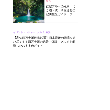
観光
仁淀ブルーの絶景！に
こ淵・沈下橋を巡る仁
淀川観光ガイド｜グル
メ・宿・モデルコース
まで完全網羅！
イベント・レジャー, グルメ, 観光
【高知四万十川観光10選】日本最後の清流を遊
び尽くす！四万十川の絶景・体験・グルメを網
羅したおすすめガイド