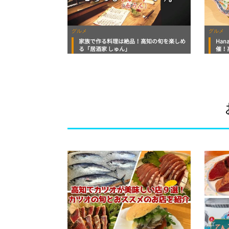
グルメ
グルメ
家族で作る料理は絶品！高知の旬を楽しめ
Ha
る「居酒家 しゅん」
催！
くす