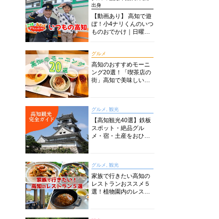
出身
【動画あり】 高知で遊
ぼ！小4ナリくんのいつ
ものおでかけ｜日曜市
に水族館に路面電車に
あちこち巡り
グルメ
高知のおすすめモーニ
ング20選！「喫茶店の
街」高知で美味しい喫
茶店・カフェモーニン
グをいただきます！
グルメ, 観光
【高知観光40選】鉄板
スポット・絶品グル
メ・宿・土産をおひと
り様からファミリー向
けまで徹底解説！
グルメ, 観光
家族で行きたい高知の
レストランおススメ５
選！植物園内のレスト
ランからイタリアンに
中華まで楽しめる