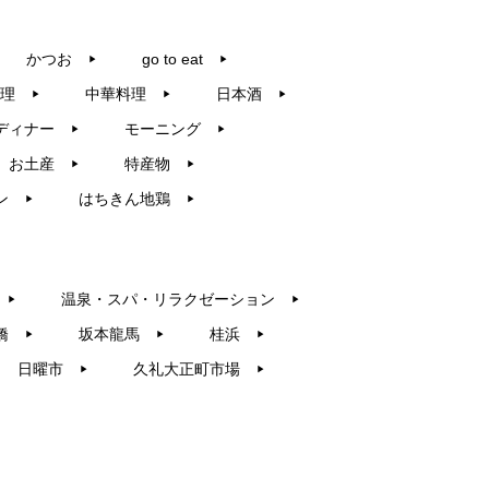
かつお
go to eat
▶︎
▶︎
理
中華料理
日本酒
▶︎
▶︎
▶︎
ディナー
モーニング
▶︎
▶︎
お土産
特産物
▶︎
▶︎
ン
はちきん地鶏
▶︎
▶︎
温泉・スパ・リラクゼーション
▶︎
▶︎
橋
坂本龍馬
桂浜
▶︎
▶︎
▶︎
日曜市
久礼大正町市場
▶︎
▶︎