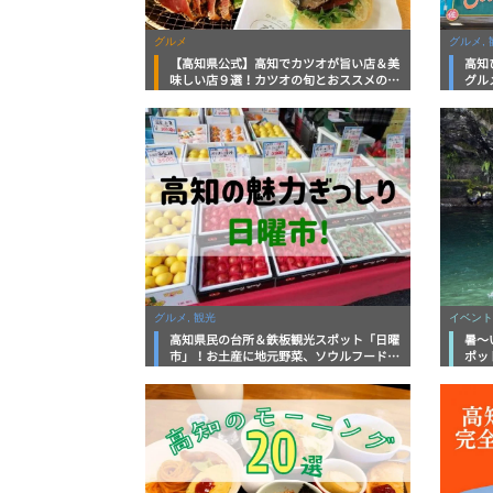
グルメ
グルメ, 
【高知県公式】高知でカツオが旨い店＆美
高知
味しい店９選！カツオの旬とおススメのお
グル
店を紹介
を徹
グルメ, 観光
イベント
高知県民の台所＆鉄板観光スポット「日曜
暑～
市」！お土産に地元野菜、ソウルフードま
ポッ
で なんでもそろう高知の巨大街路市を徹
底解説！