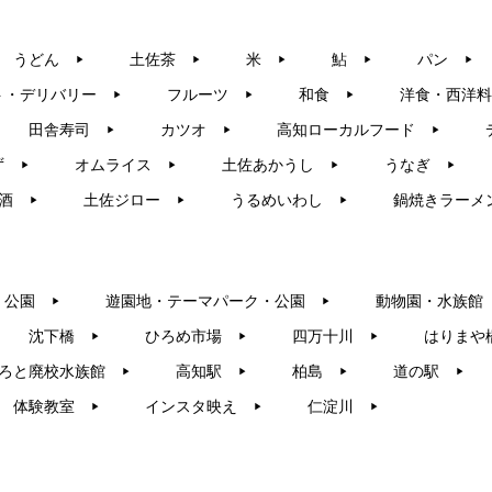
うどん
土佐茶
米
鮎
パン
▶︎
▶︎
▶︎
▶︎
▶︎
ト・デリバリー
フルーツ
和食
洋食・西洋料
▶︎
▶︎
▶︎
田舎寿司
カツオ
高知ローカルフード
▶︎
▶︎
▶︎
ず
オムライス
土佐あかうし
うなぎ
▶︎
▶︎
▶︎
▶︎
酒
土佐ジロー
うるめいわし
鍋焼きラーメ
▶︎
▶︎
▶︎
・公園
遊園地・テーマパーク・公園
動物園・水族館
▶︎
▶︎
沈下橋
ひろめ市場
四万十川
はりまや
▶︎
▶︎
▶︎
ろと廃校水族館
高知駅
柏島
道の駅
▶︎
▶︎
▶︎
▶︎
体験教室
インスタ映え
仁淀川
▶︎
▶︎
▶︎