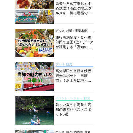
高知ひろめ市場おすす
め20選！高知の地元グ
ルメを一気に堪能でき
る超人気スポットを徹
底解剖
グルメ, 起業・事業承継
旅行者満足度・食べ物
部門で全国1位！データ
が証明する「高知の
食」の実力【しぎんラ
ボレポート】
グルメ, 観光
高知県民の台所＆鉄板
観光スポット「日曜
市」！お土産に地元野
菜、ソウルフードまで
なんでもそろう高知の
巨大街路市を徹底解
イベント・レジャー, 観光
説！
暑～い夏のド定番！高
知の川遊びベストスポ
ット5選
グルメ, 観光, 商店街, 高知