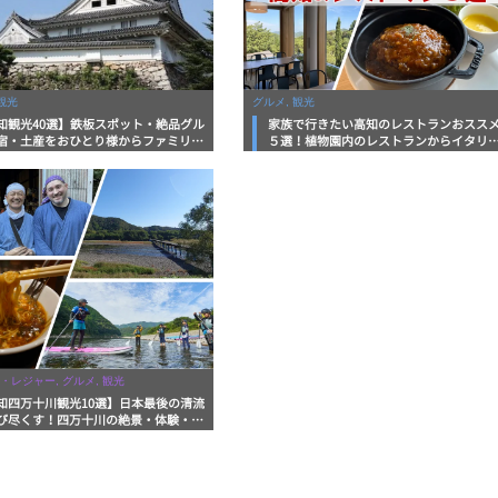
観光
グルメ, 観光
知観光40選】鉄板スポット・絶品グル
家族で行きたい高知のレストランおスス
宿・土産をおひとり様からファミリー
５選！植物園内のレストランからイタリ
まで徹底解説！
ンに中華まで楽しめる
・レジャー, グルメ, 観光
知四万十川観光10選】日本最後の清流
び尽くす！四万十川の絶景・体験・グ
を網羅したおすすめガイド