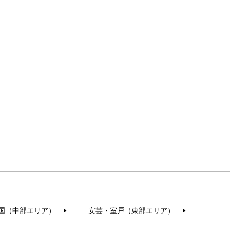
国（中部エリア）
安芸・室戸（東部エリア）
▶︎
▶︎