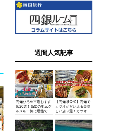
週間人気記事
高知ひろめ市場おすす
【高知県公式】高知で
め20選！高知の地元グ
カツオが旨い店＆美味
ルメを一気に堪能でき
しい店９選！カツオの
る超人気スポットを徹
旬とおススメのお店を
底解剖
紹介