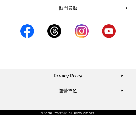
熱門景點
Privacy Policy
▶︎
運營單位
▶︎
© Kochi Prefecture. All Rights reserved.