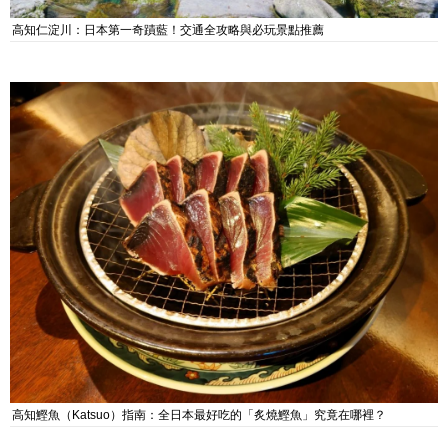
高知仁淀川：日本第一奇蹟藍！交通全攻略與必玩景點推薦
高知鰹魚（Katsuo）指南：全日本最好吃的「炙燒鰹魚」究竟在哪裡？