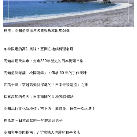
桂濱：高知必訪海岸名勝與坂本龍馬銅像
冬季限定的高知風味：五間在地鍋料理名店
高知星期天集市：走進330年歷史的日本街頭市集
高知必訪老舖「松岡蒲鉾」：傳承 60 年的手作美味
四萬十川：穿越高知縣深處的「日本最後清流」之旅
探索高知的冬天：日本南國的 5 種獨特體驗
高知流行文化新地標：吉卜力、奧特曼、扭蛋一次玩透！
鰹魚君 – 日本高知唯一的鰹魚頭男子
高知和牛燒肉指南：7 間當地人也愛的和牛名店