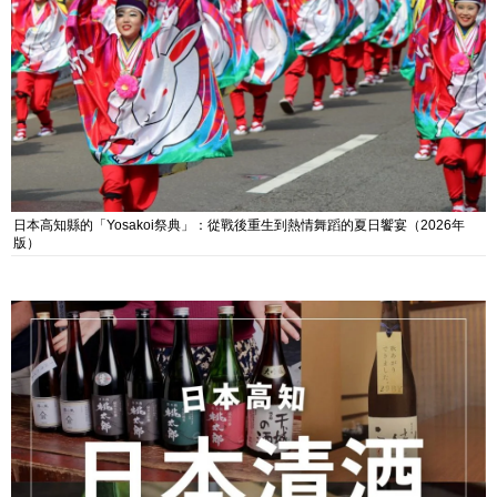
日本高知縣的「Yosakoi祭典」：從戰後重生到熱情舞蹈的夏日饗宴（2026年
版）