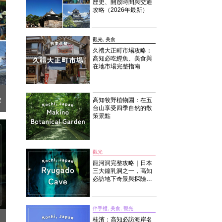
歷史、開放時間與交通
攻略（2026年最新）
觀光, 美食
久禮大正町市場攻略：
高知必吃鰹魚、美食與
在地市場完整指南
交
高知牧野植物園：在五
台山享受四季自然的散
策景點
觀光
龍河洞完整攻略｜日本
三大鐘乳洞之一，高知
必訪地下奇景與探險體
驗
伴手禮, 美食, 觀光
桂濱：高知必訪海岸名