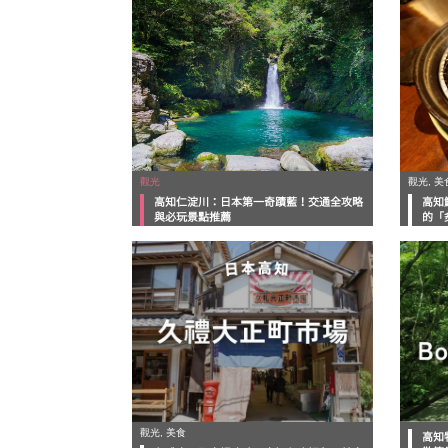
觀光
觀光, 美
高知仁淀川：日本第一奇蹟藍！交通全攻略
高知
與必玩景點推薦
的「
觀光, 美食
高知