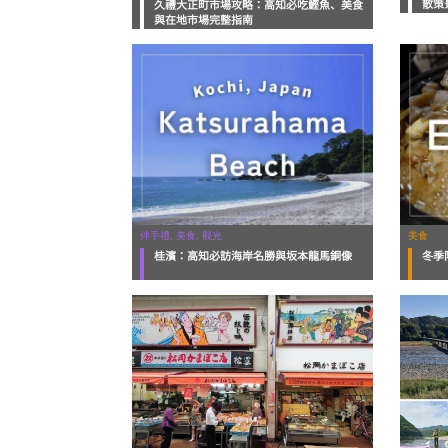
散策
久禮大正町市場攻略：高知必吃鰹魚、美食
與在地市場完整指南
伴手禮, 美食, 觀光
美食
桂濱：高知必訪海岸名勝與坂本龍馬銅像
冬季