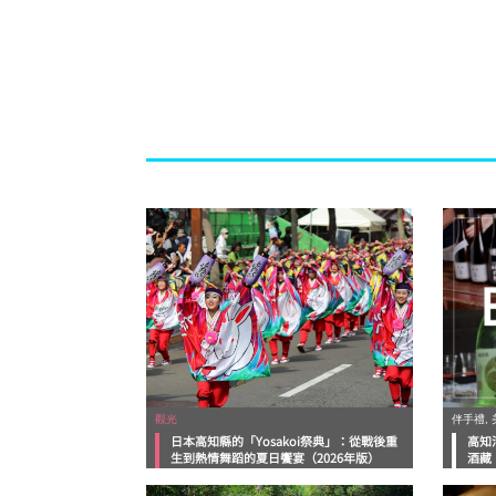
觀光
伴手禮, 
日本高知縣的「Yosakoi祭典」：從戰後重
高知
生到熱情舞蹈的夏日饗宴（2026年版）
酒藏