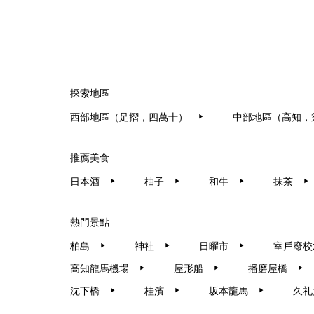
探索地區
西部地區（足摺，四萬十）
中部地區（高知，
▶︎
推薦美食
日本酒
柚子
和牛
抹茶
▶︎
▶︎
▶︎
▶︎
熱門景點
柏島
神社
日曜市
室戶廢校
▶︎
▶︎
▶︎
高知龍馬機場
屋形船
播磨屋橋
▶︎
▶︎
▶︎
沈下橋
桂濱
坂本龍馬
久礼
▶︎
▶︎
▶︎