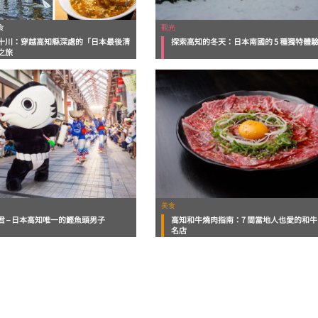
食
觀光
十川：穿越高知縣深處的「日本最後清
探索高知的冬天：日本南國的 5 種獨特體
之旅
美食
君 – 日本高知唯一的鰹魚頭男子
高知和牛燒肉指南：7 間當地人也愛的和牛
名店