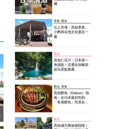
藏
美食, 觀光
弘人市場：高知美食、
小酌與在地文化盡在一
處
觀光
高知仁淀川：日本第一
奇蹟藍！交通全攻略與
必玩景點推薦
觀光, 美食
高知鰹魚（Katsuo）指
南：全日本最好吃的
「炙燒鰹魚」究竟在哪
裡？
在
觀光
高知城完整旅遊指南｜