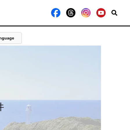
nguage
件