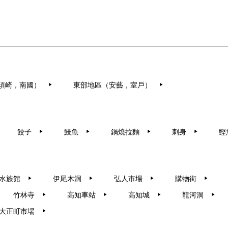
須崎，南國）
東部地區（安藝，室戶）
▶︎
▶︎
餃子
鰻魚
鍋燒拉麵
刺身
鰹
▶︎
▶︎
▶︎
▶︎
水族館
伊尾木洞
弘人市場
購物街
▶︎
▶︎
▶︎
▶︎
竹林寺
高知車站
高知城
龍河洞
▶︎
▶︎
▶︎
▶︎
大正町市場
▶︎