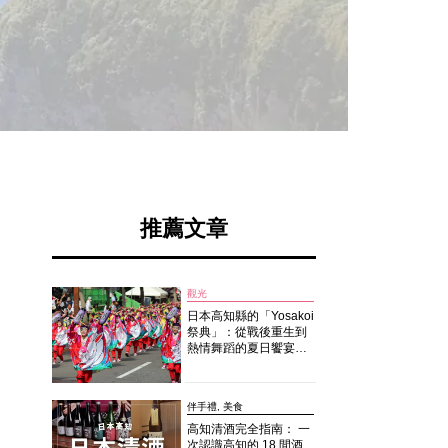
推薦文章
觀光
日本高知縣的「Yosakoi
祭典」：從戰後重生到
熱情舞蹈的夏日饗宴
（2026年版）
伴手禮, 美食
高知清酒完全指南： 一
次認識高知的 18 間酒