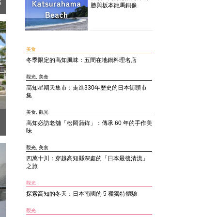
高
勝與坂本龍馬銅像
美食
冬季限定的高知風味：五間在地鍋料理名店
觀光, 美食
高知星期天集市：走進330年歷史的日本街頭市
集
美食, 觀光
高知必訪老舖「松岡蒲鉾」：傳承 60 年的手作美
味
觀光, 美食
四萬十川：穿越高知縣深處的「日本最後清流」
之旅
觀光
探索高知的冬天：日本南國的 5 種獨特體驗
觀光