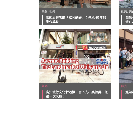
美食, 觀光
觀光, 美
高知必訪老舖「松岡蒲鉾」：傳承 60 年的
四萬
手作美味
流」
觀光
觀光
高知流行文化新地標：吉卜力、奧特曼、扭
鰹魚
蛋一次玩透！