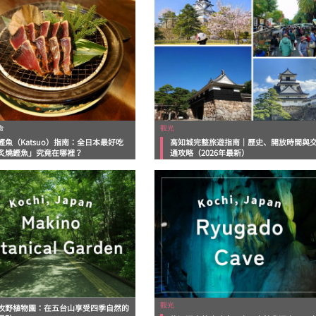
食
觀光
鰹魚（Katsuo）指南：全日本最好吃
高知城完整旅遊指南｜歷史、開放時間與
炙燒鰹魚」究竟在哪裡？
通攻略（2026年最新）
觀光
牧野植物園：在五台山享受四季自然的