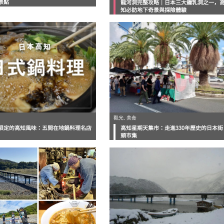
景點
龍河洞完整攻略｜日本三大鐘乳洞之一，
知必訪地下奇景與探險體驗
觀光, 美食
限定的高知風味：五間在地鍋料理名店
高知星期天集市：走進330年歷史的日本街
頭市集