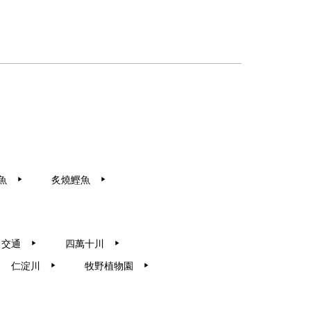
魚
炙燒鰹魚
▶︎
▶︎
交通
四萬十川
▶︎
▶︎
仁淀川
牧野植物園
▶︎
▶︎