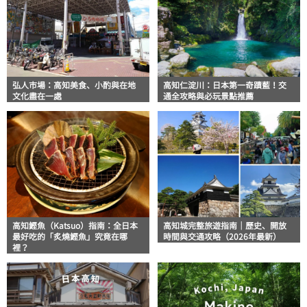
弘人市場：高知美食、小酌與在地
高知仁淀川：日本第一奇蹟藍！交
文化盡在一處
通全攻略與必玩景點推薦
高知鰹魚（Katsuo）指南：全日本
高知城完整旅遊指南｜歷史、開放
最好吃的「炙燒鰹魚」究竟在哪
時間與交通攻略（2026年最新）
裡？