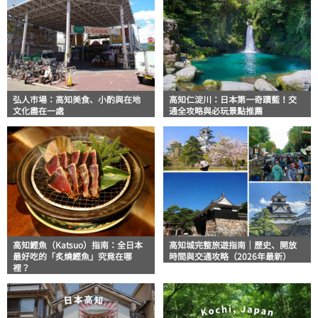
弘人市場：高知美食、小酌與在地
高知仁淀川：日本第一奇蹟藍！交
文化盡在一處
通全攻略與必玩景點推薦
高知鰹魚（Katsuo）指南：全日本
高知城完整旅遊指南｜歷史、開放
最好吃的「炙燒鰹魚」究竟在哪
時間與交通攻略（2026年最新）
裡？