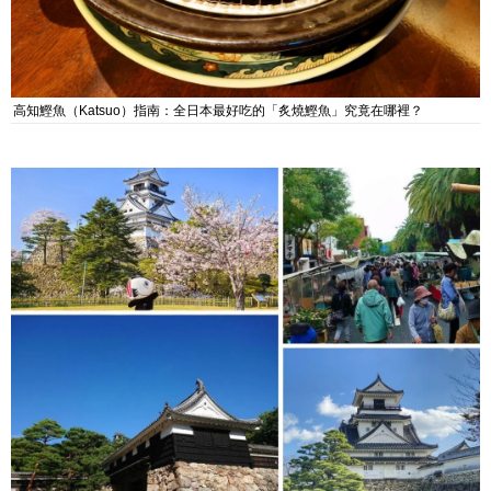
高知鰹魚（Katsuo）指南：全日本最好吃的「炙燒鰹魚」究竟在哪裡？