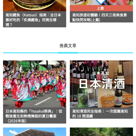
高知鰹魚（Katsuo）指南：全日本
高知旅遊初體驗！四天三夜美食景
最好吃的「炙燒鰹魚」究竟在哪
點快閃攻略(上篇)
裡？
推薦文章
日本高知縣的「Yosakoi祭典」：從
高知清酒完全指南： 一次認識高知
戰後重生到熱情舞蹈的夏日饗宴
的 18 間酒藏
（2026年版）