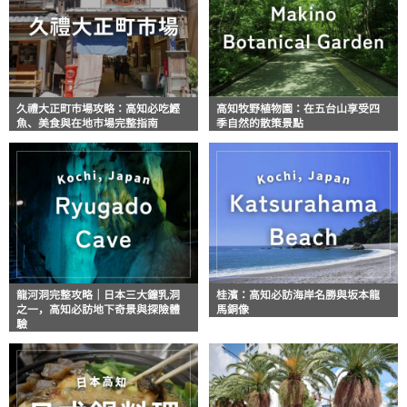
久禮大正町市場攻略：高知必吃鰹
高知牧野植物園：在五台山享受四
魚、美食與在地市場完整指南
季自然的散策景點
龍河洞完整攻略｜日本三大鐘乳洞
桂濱：高知必訪海岸名勝與坂本龍
之一，高知必訪地下奇景與探險體
馬銅像
驗