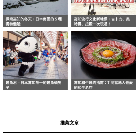
探索高知的冬天：日本南國的 5 種
高知流行文化新地標：吉卜力、奧
獨特體驗
特曼、扭蛋一次玩透！
鰹魚君 – 日本高知唯一的鰹魚頭男
高知和牛燒肉指南：7 間當地人也愛
子
的和牛名店
推薦文章