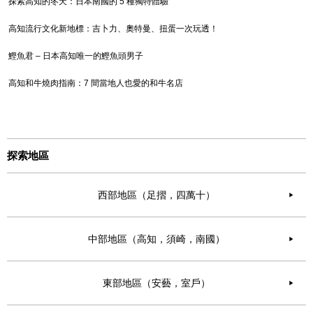
探索高知的冬天：日本南國的 5 種獨特體驗
高知流行文化新地標：吉卜力、奧特曼、扭蛋一次玩透！
鰹魚君 – 日本高知唯一的鰹魚頭男子
高知和牛燒肉指南：7 間當地人也愛的和牛名店
探索地區
西部地區（足摺，四萬十）
▶︎
中部地區（高知，須崎，南國）
▶︎
東部地區（安藝，室戶）
▶︎