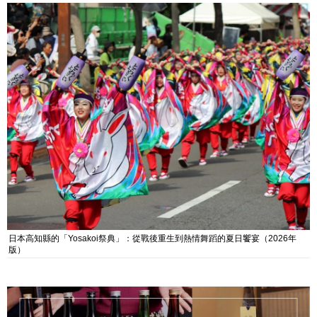
日本高知縣的「Yosakoi祭典」：從戰後重生到熱情舞蹈的夏日饗宴（2026年
版）