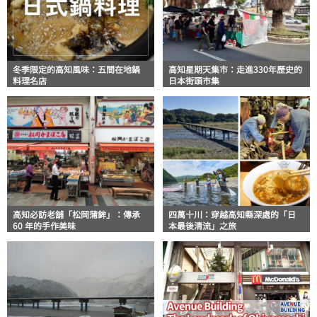
冬季限定的高知風味：五間在地鍋
高知星期天集市：走進330年歷史的
料理名店
日本街頭市集
高知必訪老舖「松岡蒲鉾」：傳承
四萬十川：穿越高知縣深處的「日
60 年的手作美味
本最後清流」之旅