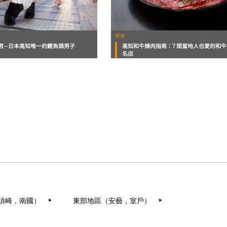
美食
君 – 日本高知唯一的鰹魚頭男子
高知和牛燒肉指南：7 間當地人也愛的和牛
名店
須崎，南國）
東部地區（安藝，室戶）
▶︎
▶︎