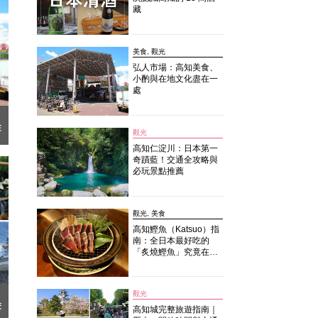
藏
美食, 觀光
弘人市場：高知美食、
小酌與在地文化盡在一
處
在
觀光
高知仁淀川：日本第一
奇蹟藍！交通全攻略與
必玩景點推薦
觀光, 美食
高知鰹魚（Katsuo）指
南：全日本最好吃的
「炙燒鰹魚」究竟在哪
裡？
觀光
交
高知城完整旅遊指南｜