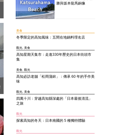
勝與坂本龍馬銅像
美食
冬季限定的高知風味：五間在地鍋料理名店
觀光, 美食
高知星期天集市：走進330年歷史的日本街頭市
集
美食, 觀光
高知必訪老舖「松岡蒲鉾」：傳承 60 年的手作美
味
驗
觀光, 美食
四萬十川：穿越高知縣深處的「日本最後清流」
之旅
觀光
探索高知的冬天：日本南國的 5 種獨特體驗
觀光