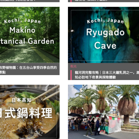
觀光
牧野植物園：在五台山享受四季自然的
景點
龍河洞完整攻略｜日本三大鐘乳洞之一，
知必訪地下奇景與探險體驗