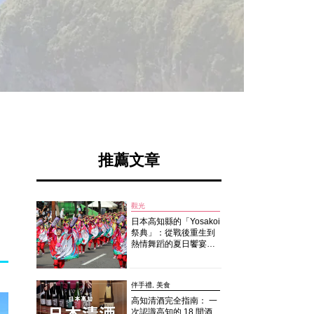
推薦文章
觀光
日本高知縣的「Yosakoi
祭典」：從戰後重生到
熱情舞蹈的夏日饗宴
（2026年版）
伴手禮, 美食
高知清酒完全指南： 一
次認識高知的 18 間酒