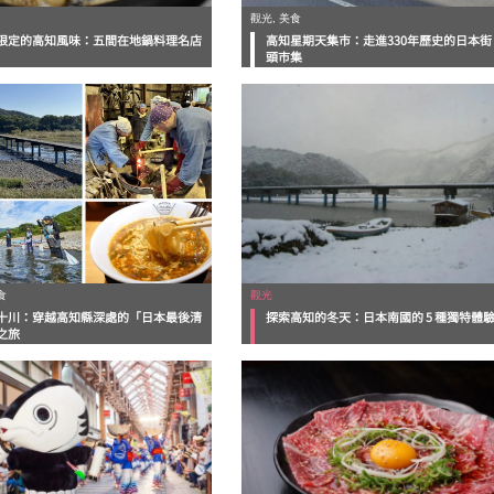
觀光, 美食
限定的高知風味：五間在地鍋料理名店
高知星期天集市：走進330年歷史的日本街
頭市集
食
觀光
十川：穿越高知縣深處的「日本最後清
探索高知的冬天：日本南國的 5 種獨特體
之旅