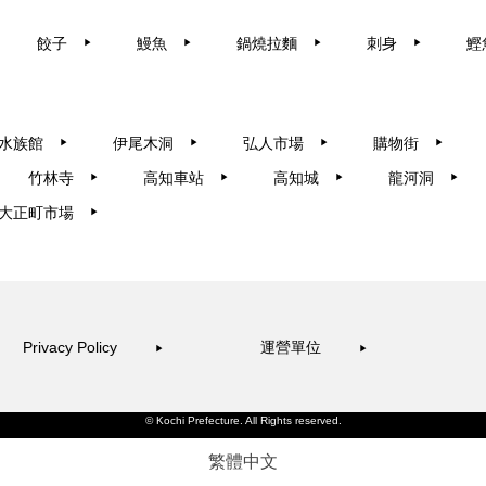
餃子
鰻魚
鍋燒拉麵
刺身
鰹
▶︎
▶︎
▶︎
▶︎
水族館
伊尾木洞
弘人市場
購物街
▶︎
▶︎
▶︎
▶︎
竹林寺
高知車站
高知城
龍河洞
▶︎
▶︎
▶︎
▶︎
大正町市場
▶︎
Privacy Policy
運營單位
▶︎
▶︎
© Kochi Prefecture. All Rights reserved.
繁體中文