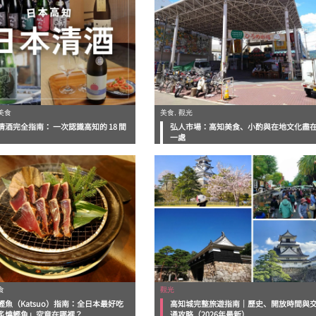
美食
美食, 觀光
清酒完全指南： 一次認識高知的 18 間
弘人市場：高知美食、小酌與在地文化盡
一處
食
觀光
鰹魚（Katsuo）指南：全日本最好吃
高知城完整旅遊指南｜歷史、開放時間與
炙燒鰹魚」究竟在哪裡？
通攻略（2026年最新）