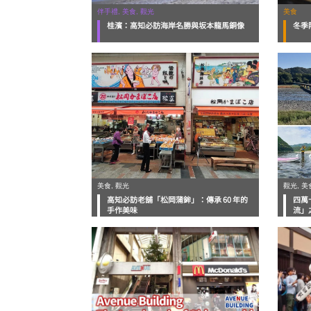
伴手禮, 美食, 觀光
美食
桂濱：高知必訪海岸名勝與坂本龍馬銅像
冬季
美食, 觀光
觀光, 美
高知必訪老舖「松岡蒲鉾」：傳承 60 年的
四萬
手作美味
流」