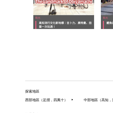
觀光
觀光
高知流行文化新地標：吉卜力、奧特曼、扭
鰹魚
蛋一次玩透！
探索地區
西部地區（足摺，四萬十）
中部地區（高知，
▶︎