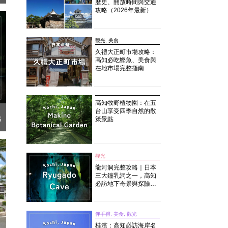
歷史、開放時間與交通
攻略（2026年最新）
觀光, 美食
久禮大正町市場攻略：
高知必吃鰹魚、美食與
在地市場完整指南
高知牧野植物園：在五
台山享受四季自然的散
高
策景點
觀光
龍河洞完整攻略｜日本
三大鐘乳洞之一，高知
必訪地下奇景與探險體
驗
伴手禮, 美食, 觀光
桂濱：高知必訪海岸名