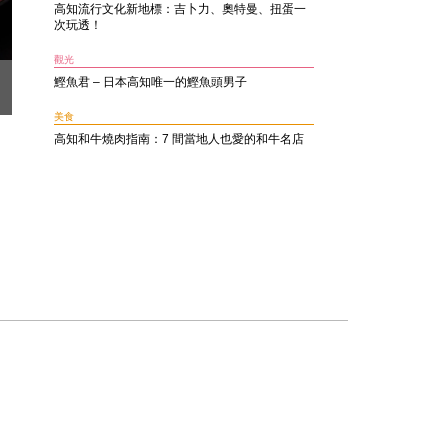
高知流行文化新地標：吉卜力、奧特曼、扭蛋一
次玩透！
觀光
鰹魚君 – 日本高知唯一的鰹魚頭男子
美食
高知和牛燒肉指南：7 間當地人也愛的和牛名店