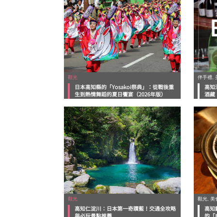
觀光
伴手禮, 
日本高知縣的「Yosakoi祭典」：從戰後重
高知
生到熱情舞蹈的夏日饗宴（2026年版）
酒藏
觀光
觀光, 美
高知仁淀川：日本第一奇蹟藍！交通全攻略
高知
與必玩景點推薦
的「