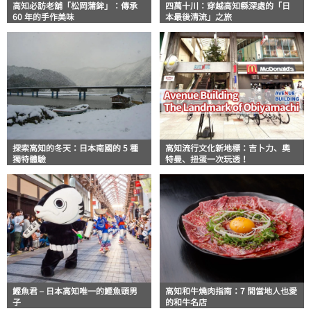
高知必訪老舖「松岡蒲鉾」：傳承
四萬十川：穿越高知縣深處的「日
60 年的手作美味
本最後清流」之旅
探索高知的冬天：日本南國的 5 種
高知流行文化新地標：吉卜力、奧
獨特體驗
特曼、扭蛋一次玩透！
鰹魚君 – 日本高知唯一的鰹魚頭男
高知和牛燒肉指南：7 間當地人也愛
子
的和牛名店