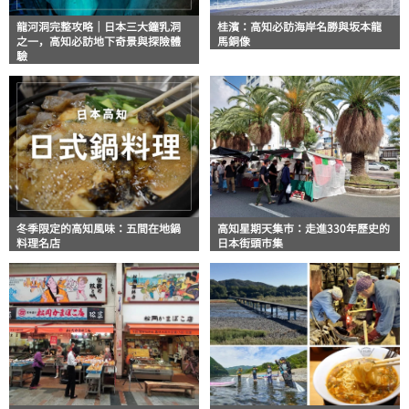
龍河洞完整攻略｜日本三大鐘乳洞
桂濱：高知必訪海岸名勝與坂本龍
之一，高知必訪地下奇景與探險體
馬銅像
驗
冬季限定的高知風味：五間在地鍋
高知星期天集市：走進330年歷史的
料理名店
日本街頭市集