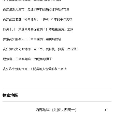
高知星期天集市：走進330年歷史的日本街頭市集
高知必訪老舖「松岡蒲鉾」：傳承 60 年的手作美味
四萬十川：穿越高知縣深處的「日本最後清流」之旅
探索高知的冬天：日本南國的 5 種獨特體驗
高知流行文化新地標：吉卜力、奧特曼、扭蛋一次玩透！
鰹魚君 – 日本高知唯一的鰹魚頭男子
高知和牛燒肉指南：7 間當地人也愛的和牛名店
探索地區
西部地區（足摺，四萬十）
▶︎