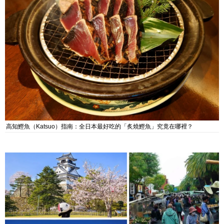
高知鰹魚（Katsuo）指南：全日本最好吃的「炙燒鰹魚」究竟在哪裡？