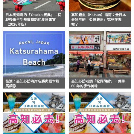
日本高知縣的「Yosakoi祭典」：從
高知鰹魚（Katsuo）指南：全日本
戰後重生到熱情舞蹈的夏日饗宴
最好吃的「炙燒鰹魚」究竟在哪
（2026年版）
裡？
桂濱：高知必訪海岸名勝與坂本龍
高知必訪老舖「松岡蒲鉾」：傳承
馬銅像
60 年的手作美味