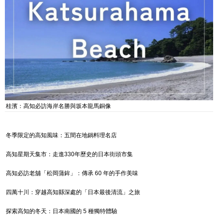
桂濱：高知必訪海岸名勝與坂本龍馬銅像
冬季限定的高知風味：五間在地鍋料理名店
高知星期天集市：走進330年歷史的日本街頭市集
高知必訪老舖「松岡蒲鉾」：傳承 60 年的手作美味
四萬十川：穿越高知縣深處的「日本最後清流」之旅
探索高知的冬天：日本南國的 5 種獨特體驗