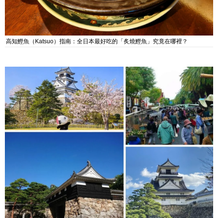
高知鰹魚（Katsuo）指南：全日本最好吃的「炙燒鰹魚」究竟在哪裡？