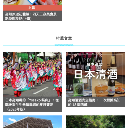
高知旅遊初體驗！四天三夜美食景
點快閃攻略(上篇)
推薦文章
日本高知縣的「Yosakoi祭典」：從
高知清酒完全指南： 一次認識高知
戰後重生到熱情舞蹈的夏日饗宴
的 18 間酒藏
（2026年版）