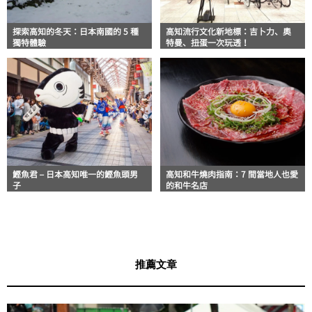
探索高知的冬天：日本南國的 5 種
高知流行文化新地標：吉卜力、奧
獨特體驗
特曼、扭蛋一次玩透！
鰹魚君 – 日本高知唯一的鰹魚頭男
高知和牛燒肉指南：7 間當地人也愛
子
的和牛名店
推薦文章