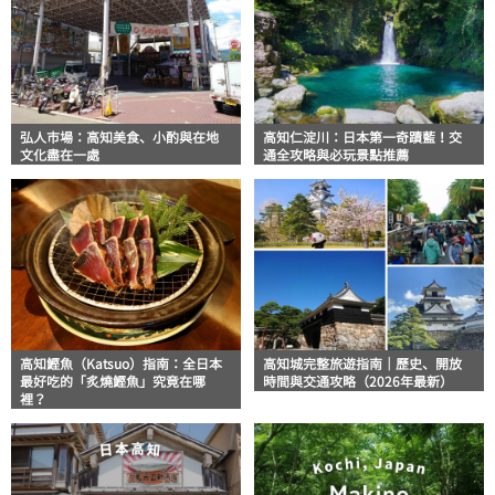
弘人市場：高知美食、小酌與在地
高知仁淀川：日本第一奇蹟藍！交
文化盡在一處
通全攻略與必玩景點推薦
高知鰹魚（Katsuo）指南：全日本
高知城完整旅遊指南｜歷史、開放
最好吃的「炙燒鰹魚」究竟在哪
時間與交通攻略（2026年最新）
裡？