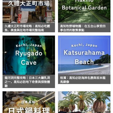
久禮大正町市場攻略：高知必吃鰹
高知牧野植物園：在五台山享受四
魚、美食與在地市場完整指南
季自然的散策景點
龍河洞完整攻略｜日本三大鐘乳洞
桂濱：高知必訪海岸名勝與坂本龍
之一，高知必訪地下奇景與探險體
馬銅像
驗