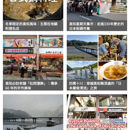
冬季限定的高知風味：五間在地鍋
高知星期天集市：走進330年歷史的
料理名店
日本街頭市集
高知必訪老舖「松岡蒲鉾」：傳承
四萬十川：穿越高知縣深處的「日
60 年的手作美味
本最後清流」之旅