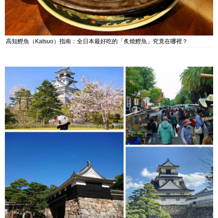
高知鰹魚（Katsuo）指南：全日本最好吃的「炙燒鰹魚」究竟在哪裡？