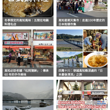
冬季限定的高知風味：五間在地鍋
高知星期天集市：走進330年歷史的
料理名店
日本街頭市集
高知必訪老舖「松岡蒲鉾」：傳承
四萬十川：穿越高知縣深處的「日
60 年的手作美味
本最後清流」之旅