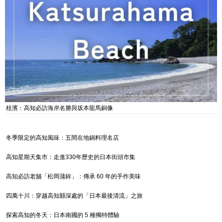
桂濱：高知必訪海岸名勝與坂本龍馬銅像
冬季限定的高知風味：五間在地鍋料理名店
高知星期天集市：走進330年歷史的日本街頭市集
高知必訪老舖「松岡蒲鉾」：傳承 60 年的手作美味
四萬十川：穿越高知縣深處的「日本最後清流」之旅
探索高知的冬天：日本南國的 5 種獨特體驗