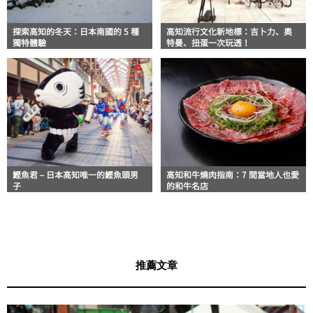
探索高知的冬天：日本南國的 5 種
高知流行文化新地標：吉卜力、奧
獨特體驗
特曼、扭蛋一次玩透！
鰹魚君 – 日本高知唯一的鰹魚頭男
高知和牛燒肉指南：7 間當地人也愛
子
的和牛名店
推薦文章