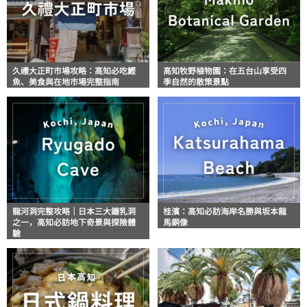
久禮大正町市場攻略：高知必吃鰹
高知牧野植物園：在五台山享受四
魚、美食與在地市場完整指南
季自然的散策景點
龍河洞完整攻略｜日本三大鐘乳洞
桂濱：高知必訪海岸名勝與坂本龍
之一，高知必訪地下奇景與探險體
馬銅像
驗