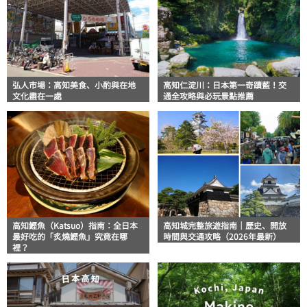
弘人市場：高知美食、小酌與在地
高知仁淀川：日本第一奇蹟藍！交
文化盡在一處
通全攻略與必玩景點推薦
高知鰹魚（Katsuo）指南：全日本
高知城完整旅遊指南｜歷史、開放
最好吃的「炙燒鰹魚」究竟在哪
時間與交通攻略（2026年最新）
裡？