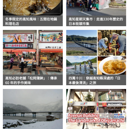
冬季限定的高知風味：五間在地鍋
高知星期天集市：走進330年歷史的
料理名店
日本街頭市集
高知必訪老舖「松岡蒲鉾」：傳承
四萬十川：穿越高知縣深處的「日
60 年的手作美味
本最後清流」之旅