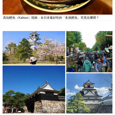
高知鰹魚（Katsuo）指南：全日本最好吃的「炙燒鰹魚」究竟在哪裡？