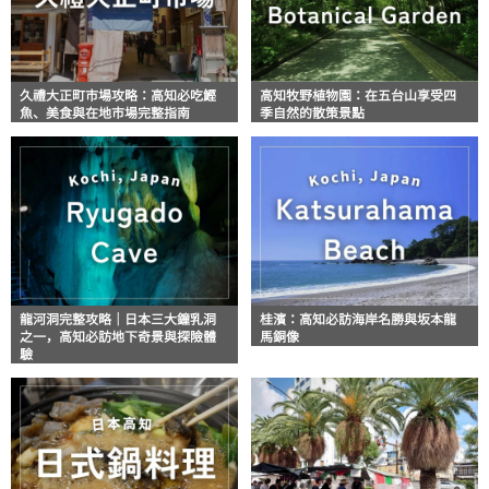
久禮大正町市場攻略：高知必吃鰹
高知牧野植物園：在五台山享受四
魚、美食與在地市場完整指南
季自然的散策景點
龍河洞完整攻略｜日本三大鐘乳洞
桂濱：高知必訪海岸名勝與坂本龍
之一，高知必訪地下奇景與探險體
馬銅像
驗