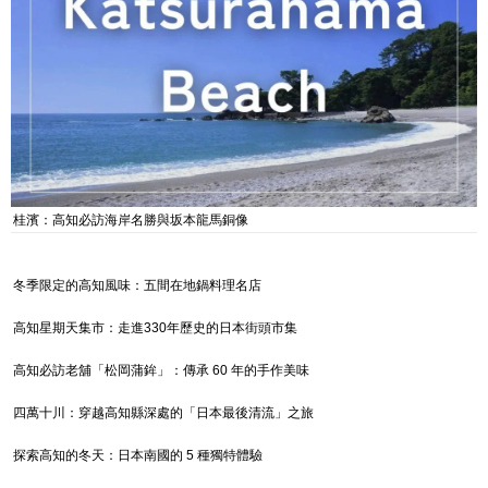
桂濱：高知必訪海岸名勝與坂本龍馬銅像
冬季限定的高知風味：五間在地鍋料理名店
高知星期天集市：走進330年歷史的日本街頭市集
高知必訪老舖「松岡蒲鉾」：傳承 60 年的手作美味
四萬十川：穿越高知縣深處的「日本最後清流」之旅
探索高知的冬天：日本南國的 5 種獨特體驗