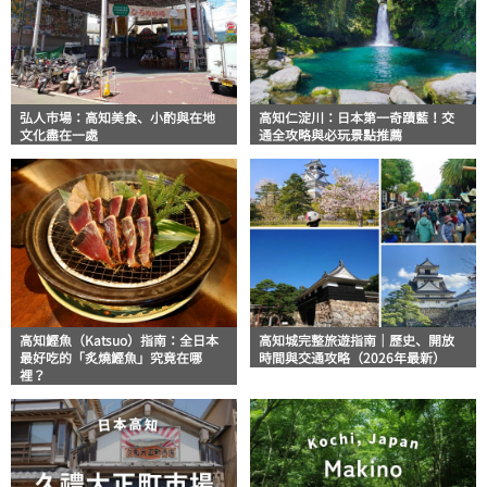
弘人市場：高知美食、小酌與在地
高知仁淀川：日本第一奇蹟藍！交
文化盡在一處
通全攻略與必玩景點推薦
高知鰹魚（Katsuo）指南：全日本
高知城完整旅遊指南｜歷史、開放
最好吃的「炙燒鰹魚」究竟在哪
時間與交通攻略（2026年最新）
裡？