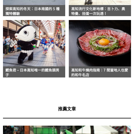
探索高知的冬天：日本南國的 5 種
高知流行文化新地標：吉卜力、奧
獨特體驗
特曼、扭蛋一次玩透！
鰹魚君 – 日本高知唯一的鰹魚頭男
高知和牛燒肉指南：7 間當地人也愛
子
的和牛名店
推薦文章