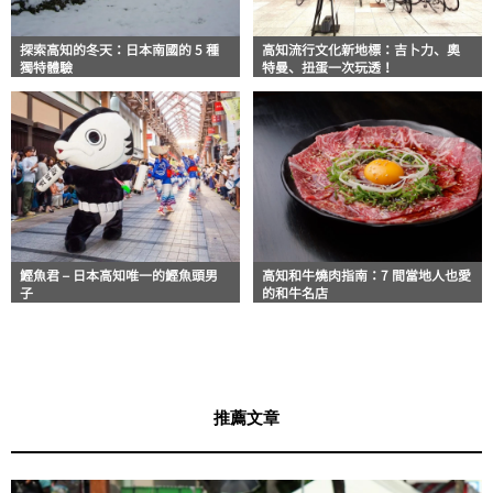
探索高知的冬天：日本南國的 5 種
高知流行文化新地標：吉卜力、奧
獨特體驗
特曼、扭蛋一次玩透！
鰹魚君 – 日本高知唯一的鰹魚頭男
高知和牛燒肉指南：7 間當地人也愛
子
的和牛名店
推薦文章