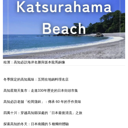
桂濱：高知必訪海岸名勝與坂本龍馬銅像
冬季限定的高知風味：五間在地鍋料理名店
高知星期天集市：走進330年歷史的日本街頭市集
高知必訪老舖「松岡蒲鉾」：傳承 60 年的手作美味
四萬十川：穿越高知縣深處的「日本最後清流」之旅
探索高知的冬天：日本南國的 5 種獨特體驗