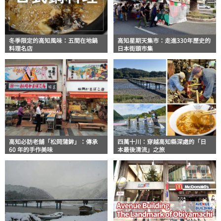
冬季限定的高知風味：五間在地鍋
高知星期天集市：走進330年歷史的
料理名店
日本街頭市集
高知必訪老舖「松岡蒲鉾」：傳承
四萬十川：穿越高知縣深處的「日
60 年的手作美味
本最後清流」之旅