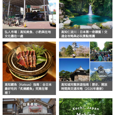
弘人市場：高知美食、小酌與在地
高知仁淀川：日本第一奇蹟藍！交
文化盡在一處
通全攻略與必玩景點推薦
高知鰹魚（Katsuo）指南：全日本
高知城完整旅遊指南｜歷史、開放
最好吃的「炙燒鰹魚」究竟在哪
時間與交通攻略（2026年最新）
裡？