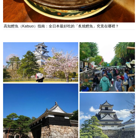
高知鰹魚（Katsuo）指南：全日本最好吃的「炙燒鰹魚」究竟在哪裡？