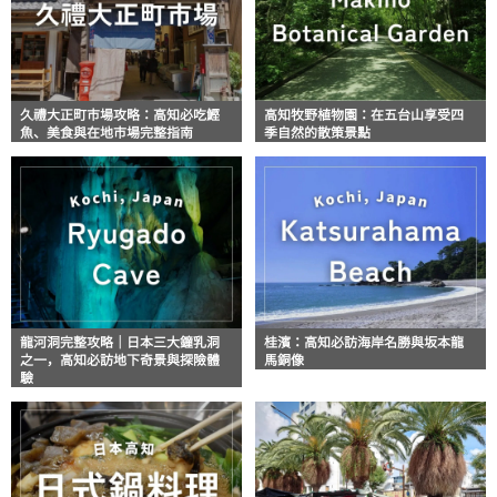
久禮大正町市場攻略：高知必吃鰹
高知牧野植物園：在五台山享受四
魚、美食與在地市場完整指南
季自然的散策景點
龍河洞完整攻略｜日本三大鐘乳洞
桂濱：高知必訪海岸名勝與坂本龍
之一，高知必訪地下奇景與探險體
馬銅像
驗