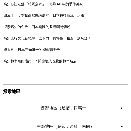
高知必訪老舖「松岡蒲鉾」：傳承 60 年的手作美味
四萬十川：穿越高知縣深處的「日本最後清流」之旅
探索高知的冬天：日本南國的 5 種獨特體驗
高知流行文化新地標：吉卜力、奧特曼、扭蛋一次玩透！
鰹魚君 – 日本高知唯一的鰹魚頭男子
高知和牛燒肉指南：7 間當地人也愛的和牛名店
探索地區
西部地區（足摺，四萬十）
▶︎
中部地區（高知，須崎，南國）
▶︎