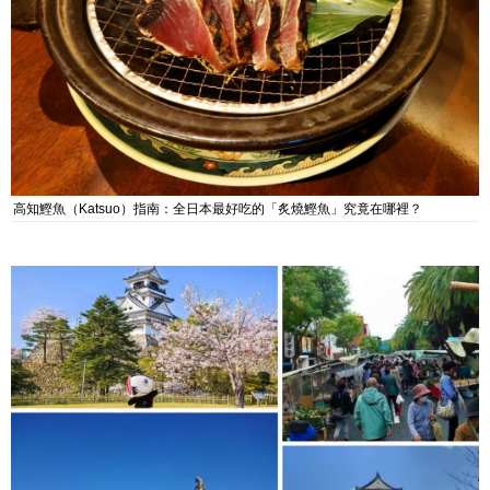
高知鰹魚（Katsuo）指南：全日本最好吃的「炙燒鰹魚」究竟在哪裡？