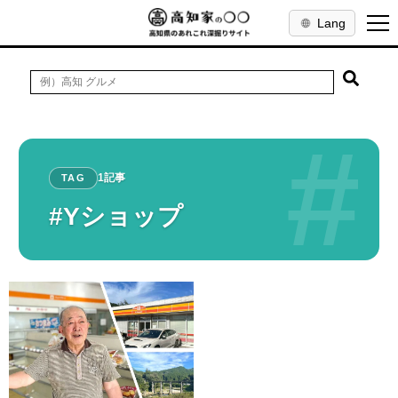
Lang
#
1記事
TAG
#Yショップ