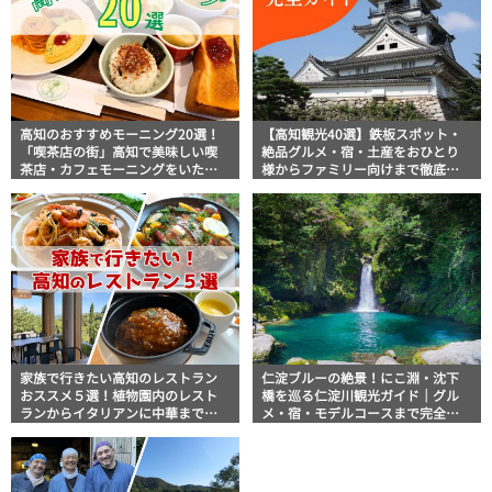
高知のおすすめモーニング20選！
【高知観光40選】鉄板スポット・
「喫茶店の街」高知で美味しい喫
絶品グルメ・宿・土産をおひとり
茶店・カフェモーニングをいただ
様からファミリー向けまで徹底解
きます！
説！
家族で行きたい高知のレストラン
仁淀ブルーの絶景！にこ淵・沈下
おススメ５選！植物園内のレスト
橋を巡る仁淀川観光ガイド｜グル
ランからイタリアンに中華まで楽
メ・宿・モデルコースまで完全網
しめる
羅！