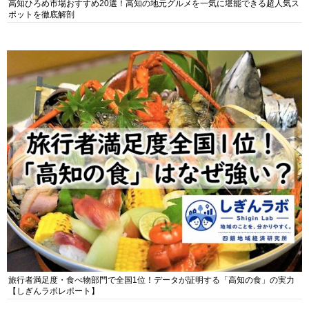
高知ひろめ市場おすすめ20選！高知の地元グルメを一気に堪能できる超人気ス
ポットを徹底解剖
旅行者満足度・食べ物部門で全国1位！データが証明する「高知の食」の実力
【しぎんラボレポート】