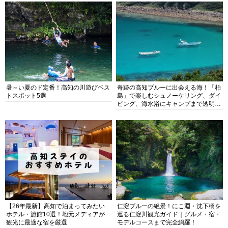
暑～い夏のド定番！高知の川遊びベス
奇跡の高知ブルーに出会える海！「柏
トスポット5選
島」で楽しむシュノーケリング、ダイ
ビング、海水浴にキャンプまで透明度
抜群の海の楽園を徹底紹介
【26年最新】高知で泊まってみたい
仁淀ブルーの絶景！にこ淵・沈下橋を
ホテル・旅館10選！地元メディアが
巡る仁淀川観光ガイド｜グルメ・宿・
観光に最適な宿を厳選
モデルコースまで完全網羅！