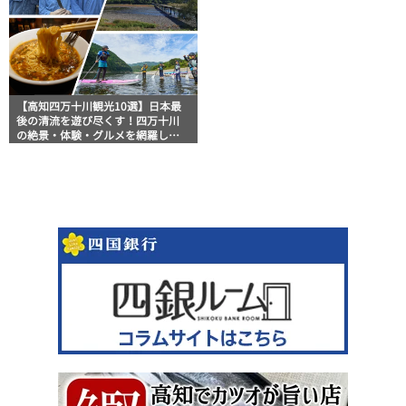
【高知四万十川観光10選】日本最
後の清流を遊び尽くす！四万十川
の絶景・体験・グルメを網羅した
おすすめガイド