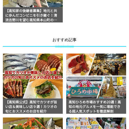
【高知家の後継者募集】地元と共
に歩んだコンビニを引き継ぐ！清
流吉野川を望む高知県本山町の「Y
ショップ本山店」
おすすめ記事
【高知県公式】高知でカツオが旨
高知ひろめ市場おすすめ20選！高
い店＆美味しい店９選！カツオの
知の地元グルメを一気に堪能でき
旬とおススメのお店を紹介
る超人気スポットを徹底解剖