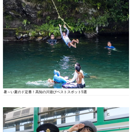
暑～い夏のド定番！高知の川遊びベストスポット5選