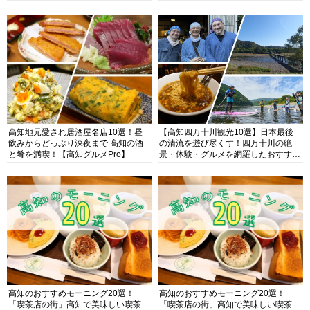
高知地元愛され居酒屋名店10選！昼
【高知四万十川観光10選】日本最後
飲みからどっぷり深夜まで 高知の酒
の清流を遊び尽くす！四万十川の絶
と肴を満喫！【高知グルメPro】
景・体験・グルメを網羅したおすすめ
ガイド
高知のおすすめモーニング20選！
高知のおすすめモーニング20選！
「喫茶店の街」高知で美味しい喫茶
「喫茶店の街」高知で美味しい喫茶