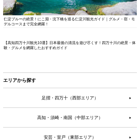
仁淀ブルーの絶景！にこ淵・沈下橋を巡る仁淀川観光ガイド｜グルメ・宿・モ
デルコースまで完全網羅！
【高知四万十川観光10選】日本最後の清流を遊び尽くす！四万十川の絶景・体
験・グルメを網羅したおすすめガイド
エリアから探す
足摺・四万十（西部エリア）
▶︎
高知・須崎・南国（中部エリア）
▶︎
安芸・室戸（東部エリア）
▶︎