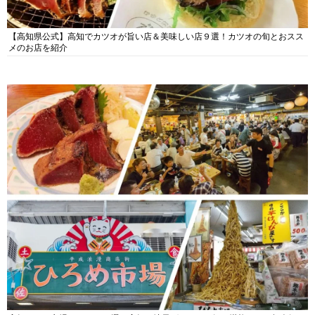
【高知県公式】高知でカツオが旨い店＆美味しい店９選！カツオの旬とおスス
メのお店を紹介