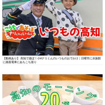
【動画あり】 高知で遊ぼ！小4ナリくんのいつものおでかけ｜日曜市に水族館
に路面電車にあちこち巡り