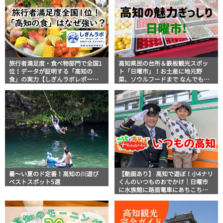
旅行者満足度・食べ物部門で全国1
高知県民の台所＆鉄板観光スポッ
位！データが証明する「高知の
ト「日曜市」！お土産に地元野
食」の実力【しぎんラボレポー
菜、ソウルフードまで なんでもそ
ト】
ろう高知の巨大街路市を徹底解
説！
暑～い夏のド定番！高知の川遊び
【動画あり】 高知で遊ぼ！小4ナリ
ベストスポット5選
くんのいつものおでかけ｜日曜市
に水族館に路面電車にあちこち巡
り