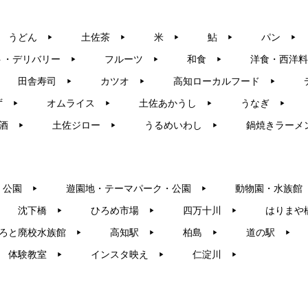
うどん
土佐茶
米
鮎
パン
▶︎
▶︎
▶︎
▶︎
▶︎
ト・デリバリー
フルーツ
和食
洋食・西洋料
▶︎
▶︎
▶︎
田舎寿司
カツオ
高知ローカルフード
▶︎
▶︎
▶︎
ず
オムライス
土佐あかうし
うなぎ
▶︎
▶︎
▶︎
▶︎
酒
土佐ジロー
うるめいわし
鍋焼きラーメ
▶︎
▶︎
▶︎
・公園
遊園地・テーマパーク・公園
動物園・水族館
▶︎
▶︎
沈下橋
ひろめ市場
四万十川
はりまや
▶︎
▶︎
▶︎
ろと廃校水族館
高知駅
柏島
道の駅
▶︎
▶︎
▶︎
▶︎
体験教室
インスタ映え
仁淀川
▶︎
▶︎
▶︎