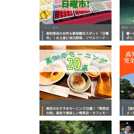
グルメ, 観光
観光, 
高知県民の台所＆鉄板観光スポット「日曜
暑～
市」！お土産に地元野菜、ソウルフードま
ポッ
で なんでもそろう高知の巨大街路市を徹
底解説！
グルメ
グルメ, 
高知のおすすめモーニング20選！「喫茶店
【高
の街」高知で美味しい喫茶店・カフェモー
メ・
ニングをいただきます！
向け