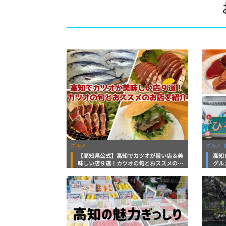
グルメ
グルメ, 
【高知県公式】高知でカツオが旨い店＆美
高知
味しい店９選！カツオの旬とおススメのお
グル
店を紹介
を徹