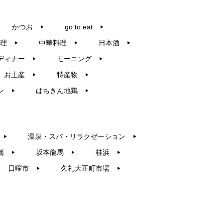
かつお
go to eat
▶︎
▶︎
理
中華料理
日本酒
▶︎
▶︎
▶︎
ディナー
モーニング
▶︎
▶︎
お土産
特産物
▶︎
▶︎
ン
はちきん地鶏
▶︎
▶︎
温泉・スパ・リラクゼーション
▶︎
▶︎
橋
坂本龍馬
桂浜
▶︎
▶︎
▶︎
日曜市
久礼大正町市場
▶︎
▶︎