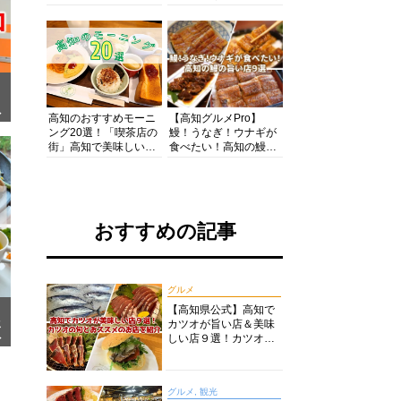
の酒と肴を満喫！【高
の絶景・体験・グルメ
知グルメPro】
を網羅したおすすめガ
イド
面
高知のおすすめモーニ
【高知グルメPro】
ング20選！「喫茶店の
鰻！うなぎ！ウナギが
街」高知で美味しい喫
食べたい！高知の鰻の
茶店・カフェモーニン
旨い店美味しい店９選
グをいただきます！
食いしんぼおじさんマ
ッキー牧元の高知満腹
日記セレクション
おすすめの記事
グルメ
【高知県公式】高知で
カツオが旨い店＆美味
メ
ア
しい店９選！カツオの
旬とおススメのお店を
紹介
グルメ, 観光