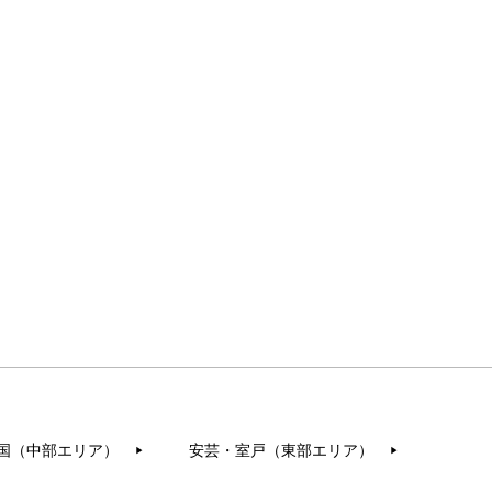
国（中部エリア）
安芸・室戸（東部エリア）
▶︎
▶︎