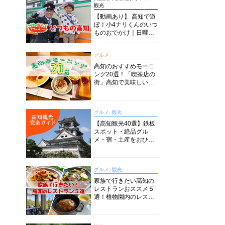
観光
【動画あり】 高知で遊
ぼ！小4ナリくんのいつ
ものおでかけ｜日曜市
に水族館に路面電車に
あちこち巡り
グルメ
高知のおすすめモーニ
ング20選！「喫茶店の
街」高知で美味しい喫
茶店・カフェモーニン
グをいただきます！
グルメ, 観光
【高知観光40選】鉄板
スポット・絶品グル
メ・宿・土産をおひと
り様からファミリー向
けまで徹底解説！
グルメ, 観光
家族で行きたい高知の
レストランおススメ５
選！植物園内のレスト
ランからイタリアンに
中華まで楽しめる