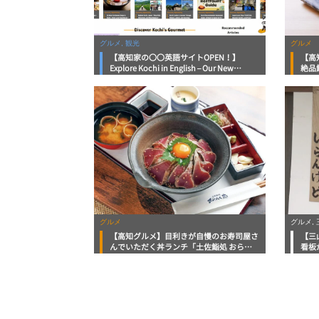
グルメ, 観光
グルメ
【高知家の〇〇英語サイトOPEN！】
【高
Explore Kochi in English – Our New
絶品
Website is Here!
スス
グルメ
グルメ,
【高知グルメ】目利きが自慢のお寿司屋さ
【三
んでいただく丼ランチ「土佐鮨処 おらん
看板
く家 本店」ほっとこうちおすすめ情報
をリ