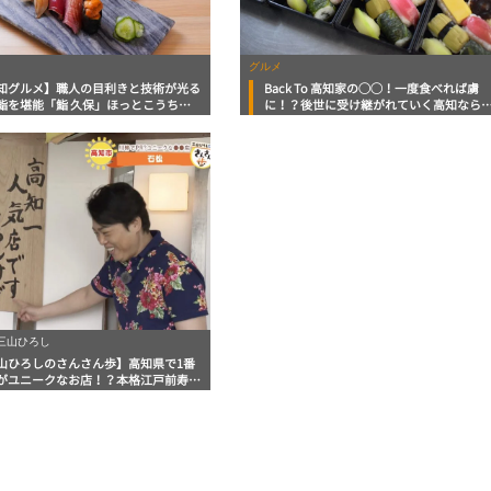
グルメ
知グルメ】職人の目利きと技術が光る
Back To 高知家の◯◯！一度食べれば虜
鮨を堪能「鮨 久保」ほっとこうちオ
に！？後世に受け継がれていく高知なら
メ情報
はの味「田舎寿司」
 三山ひろし
山ひろしのさんさん歩】高知県で1番
がユニークなお店！？本格江戸前寿司
ーズナブルに楽しめる名店「石松」