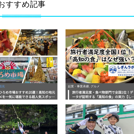
おすすめ記事
観光
起業・事業承継, グルメ
ひろめ市場おすすめ20選！高知の地元
旅行者満足度・食べ物部門で全国1位！デ
メを一気に堪能できる超人気スポット
ータが証明する「高知の食」の実力【し
底解剖
んラボレポート】