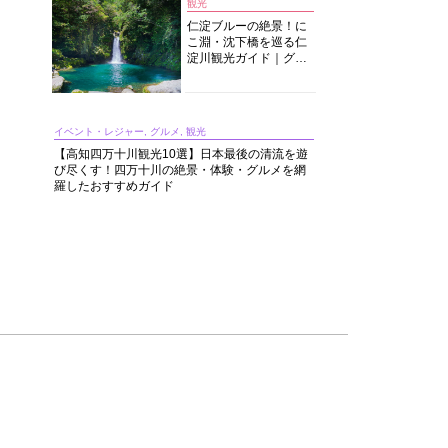
観光
仁淀ブルーの絶景！に
こ淵・沈下橋を巡る仁
淀川観光ガイド｜グル
メ・宿・モデルコース
まで完全網羅！
イベント・レジャー, グルメ, 観光
【高知四万十川観光10選】日本最後の清流を遊
び尽くす！四万十川の絶景・体験・グルメを網
羅したおすすめガイド