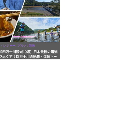
・レジャー, グルメ, 観光
知四万十川観光10選】日本最後の清流
び尽くす！四万十川の絶景・体験・グ
を網羅したおすすめガイド