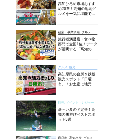
高知ひろめ市場おすす
め20選！高知の地元グ
ルメを一気に堪能でき
る超人気スポットを徹
底解剖
起業・事業承継, グルメ
旅行者満足度・食べ物
部門で全国1位！データ
が証明する「高知の
食」の実力【しぎんラ
ボレポート】
グルメ, 観光
高知県民の台所＆鉄板
観光スポット「日曜
市」！お土産に地元野
菜、ソウルフードまで
なんでもそろう高知の
巨大街路市を徹底解
観光, イベント・レジャー
説！
暑～い夏のド定番！高
知の川遊びベストスポ
ット5選
商店街, 高知出身, グルメ,