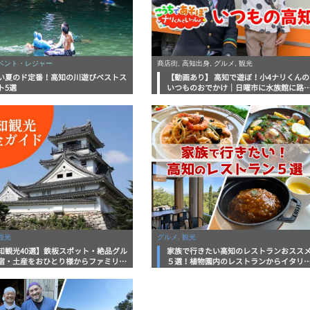
イベント・レジャー
商店街, 高知出身, グルメ, 観光
い夏のド定番！高知の川遊びベストス
【動画あり】 高知で遊ぼ！小4ナリくんの
ト5選
いつものおでかけ｜日曜市に水族館に路
電車にあちこち巡り
観光
グルメ, 観光
知観光40選】鉄板スポット・絶品グル
家族で行きたい高知のレストランおスス
宿・土産をおひとり様からファミリー
５選！植物園内のレストランからイタリ
まで徹底解説！
ンに中華まで楽しめる