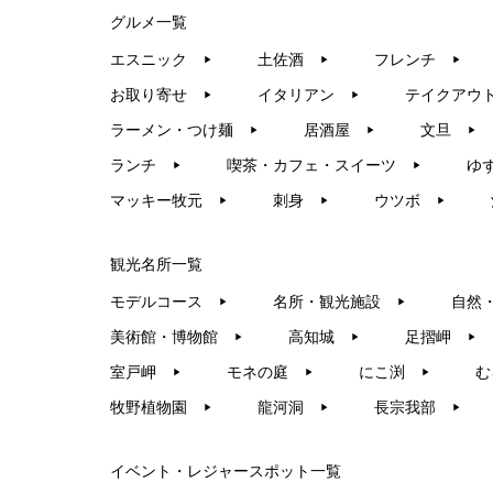
グルメ一覧
エスニック
土佐酒
フレンチ
▶︎
▶︎
▶︎
お取り寄せ
イタリアン
テイクアウ
▶︎
▶︎
ラーメン・つけ麺
居酒屋
文旦
▶︎
▶︎
▶︎
ランチ
喫茶・カフェ・スイーツ
ゆ
▶︎
▶︎
マッキー牧元
刺身
ウツボ
▶︎
▶︎
▶︎
観光名所一覧
モデルコース
名所・観光施設
自然
▶︎
▶︎
美術館・博物館
高知城
足摺岬
▶︎
▶︎
▶︎
室戸岬
モネの庭
にこ渕
む
▶︎
▶︎
▶︎
牧野植物園
龍河洞
長宗我部
▶︎
▶︎
▶︎
イベント・レジャースポット一覧