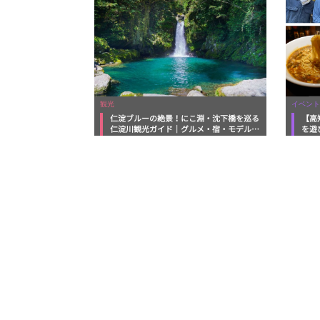
観光
イベント
仁淀ブルーの絶景！にこ淵・沈下橋を巡る
【高
仁淀川観光ガイド｜グルメ・宿・モデルコ
を遊
ースまで完全網羅！
ルメ