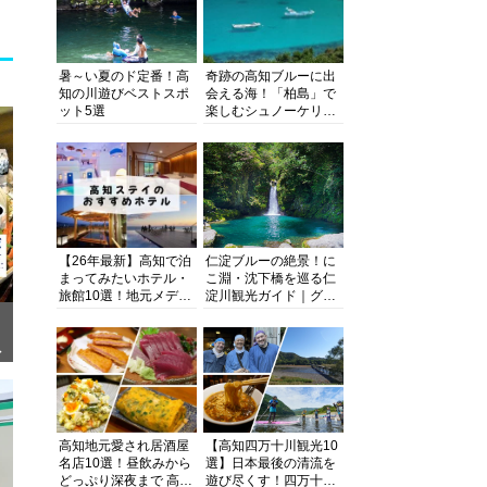
暑～い夏のド定番！高
奇跡の高知ブルーに出
知の川遊びベストスポ
会える海！「柏島」で
ット5選
楽しむシュノーケリン
グ、ダイビング、海水
浴にキャンプまで透明
度抜群の海の楽園を徹
底紹介
【26年最新】高知で泊
仁淀ブルーの絶景！に
まってみたいホテル・
こ淵・沈下橋を巡る仁
旅館10選！地元メディ
淀川観光ガイド｜グル
アが観光に最適な宿を
メ・宿・モデルコース
厳選
まで完全網羅！
ぎ
高知地元愛され居酒屋
【高知四万十川観光10
名店10選！昼飲みから
選】日本最後の清流を
どっぷり深夜まで 高知
遊び尽くす！四万十川