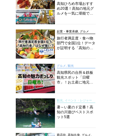
高知ひろめ市場おすす
め20選！高知の地元グ
ルメを一気に堪能でき
る超人気スポットを徹
底解剖
起業・事業承継, グルメ
旅行者満足度・食べ物
部門で全国1位！データ
が証明する「高知の
食」の実力【しぎんラ
ボレポート】
グルメ, 観光
高知県民の台所＆鉄板
観光スポット「日曜
市」！お土産に地元野
菜、ソウルフードまで
なんでもそろう高知の
巨大街路市を徹底解
観光, イベント・レジャー
説！
暑～い夏のド定番！高
知の川遊びベストスポ
ット5選
商店街, 高知出身, グルメ,