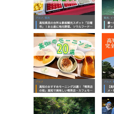
グルメ, 観光
観光, 
高知県民の台所＆鉄板観光スポット「日曜
暑～
市」！お土産に地元野菜、ソウルフードま
ポッ
で なんでもそろう高知の巨大街路市を徹
底解説！
グルメ
グルメ, 
高知のおすすめモーニング20選！「喫茶店
【高
の街」高知で美味しい喫茶店・カフェモー
メ・
ニングをいただきます！
向け