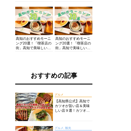
の酒と肴を満喫！【高
の絶景・体験・グルメ
知グルメPro】
を網羅したおすすめガ
イド
高知のおすすめモーニ
高知のおすすめモーニ
ング20選！「喫茶店の
ング20選！「喫茶店の
街」高知で美味しい喫
街」高知で美味しい喫
茶店・カフェモーニン
茶店・カフェモーニン
グをいただきます！
グをいただきます！
おすすめの記事
グルメ
【高知県公式】高知で
カツオが旨い店＆美味
しい店９選！カツオの
旬とおススメのお店を
紹介
グルメ, 観光