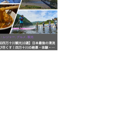
・レジャー, グルメ, 観光
知四万十川観光10選】日本最後の清流
び尽くす！四万十川の絶景・体験・グ
を網羅したおすすめガイド