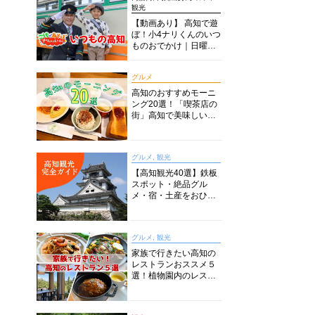
観光
【動画あり】 高知で遊
ぼ！小4ナリくんのいつ
ものおでかけ｜日曜市
に水族館に路面電車に
あちこち巡り
グルメ
高知のおすすめモーニ
ング20選！「喫茶店の
街」高知で美味しい喫
茶店・カフェモーニン
グをいただきます！
グルメ, 観光
【高知観光40選】鉄板
スポット・絶品グル
メ・宿・土産をおひと
り様からファミリー向
けまで徹底解説！
グルメ, 観光
家族で行きたい高知の
レストランおススメ５
選！植物園内のレスト
ランからイタリアンに
中華まで楽しめる