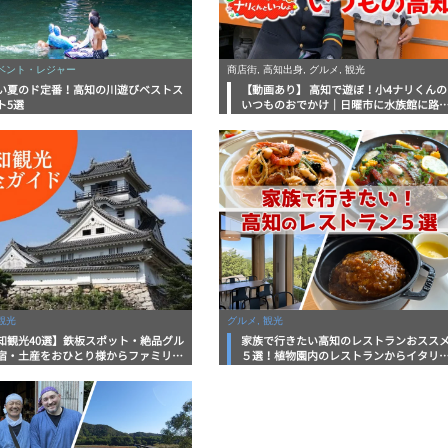
イベント・レジャー
商店街, 高知出身, グルメ, 観光
い夏のド定番！高知の川遊びベストス
【動画あり】 高知で遊ぼ！小4ナリくんの
ト5選
いつものおでかけ｜日曜市に水族館に路
電車にあちこち巡り
観光
グルメ, 観光
知観光40選】鉄板スポット・絶品グル
家族で行きたい高知のレストランおスス
宿・土産をおひとり様からファミリー
５選！植物園内のレストランからイタリ
まで徹底解説！
ンに中華まで楽しめる