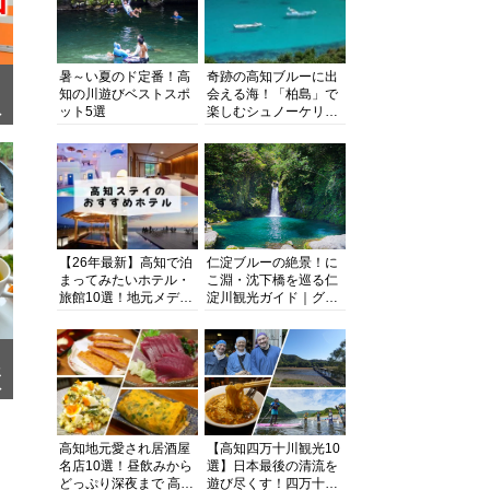
暑～い夏のド定番！高
奇跡の高知ブルーに出
知の川遊びベストスポ
会える海！「柏島」で
ット5選
楽しむシュノーケリン
面
グ、ダイビング、海水
浴にキャンプまで透明
度抜群の海の楽園を徹
底紹介
【26年最新】高知で泊
仁淀ブルーの絶景！に
まってみたいホテル・
こ淵・沈下橋を巡る仁
旅館10選！地元メディ
淀川観光ガイド｜グル
アが観光に最適な宿を
メ・宿・モデルコース
厳選
まで完全網羅！
メ
ア
高知地元愛され居酒屋
【高知四万十川観光10
名店10選！昼飲みから
選】日本最後の清流を
どっぷり深夜まで 高知
遊び尽くす！四万十川