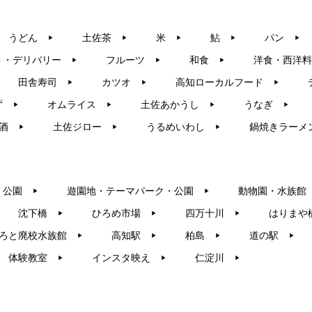
うどん
土佐茶
米
鮎
パン
▶︎
▶︎
▶︎
▶︎
▶︎
ト・デリバリー
フルーツ
和食
洋食・西洋料
▶︎
▶︎
▶︎
田舎寿司
カツオ
高知ローカルフード
▶︎
▶︎
▶︎
ず
オムライス
土佐あかうし
うなぎ
▶︎
▶︎
▶︎
▶︎
酒
土佐ジロー
うるめいわし
鍋焼きラーメ
▶︎
▶︎
▶︎
・公園
遊園地・テーマパーク・公園
動物園・水族館
▶︎
▶︎
沈下橋
ひろめ市場
四万十川
はりまや
▶︎
▶︎
▶︎
ろと廃校水族館
高知駅
柏島
道の駅
▶︎
▶︎
▶︎
▶︎
体験教室
インスタ映え
仁淀川
▶︎
▶︎
▶︎