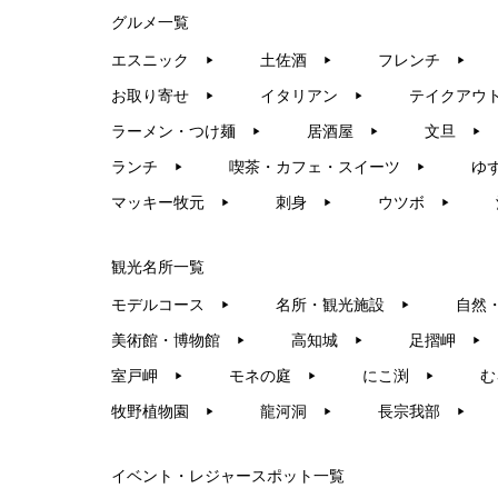
グルメ一覧
エスニック
土佐酒
フレンチ
▶︎
▶︎
▶︎
お取り寄せ
イタリアン
テイクアウ
▶︎
▶︎
ラーメン・つけ麺
居酒屋
文旦
▶︎
▶︎
▶︎
ランチ
喫茶・カフェ・スイーツ
ゆ
▶︎
▶︎
マッキー牧元
刺身
ウツボ
▶︎
▶︎
▶︎
観光名所一覧
モデルコース
名所・観光施設
自然
▶︎
▶︎
美術館・博物館
高知城
足摺岬
▶︎
▶︎
▶︎
室戸岬
モネの庭
にこ渕
む
▶︎
▶︎
▶︎
牧野植物園
龍河洞
長宗我部
▶︎
▶︎
▶︎
イベント・レジャースポット一覧