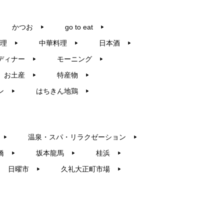
かつお
go to eat
▶︎
▶︎
理
中華料理
日本酒
▶︎
▶︎
▶︎
ディナー
モーニング
▶︎
▶︎
お土産
特産物
▶︎
▶︎
ン
はちきん地鶏
▶︎
▶︎
温泉・スパ・リラクゼーション
▶︎
▶︎
橋
坂本龍馬
桂浜
▶︎
▶︎
▶︎
日曜市
久礼大正町市場
▶︎
▶︎