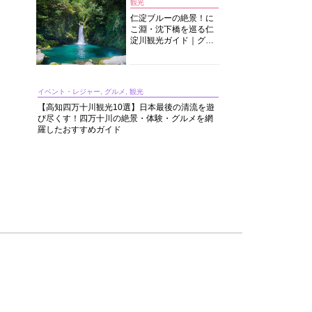
観光
仁淀ブルーの絶景！に
こ淵・沈下橋を巡る仁
淀川観光ガイド｜グル
メ・宿・モデルコース
まで完全網羅！
イベント・レジャー, グルメ, 観光
【高知四万十川観光10選】日本最後の清流を遊
び尽くす！四万十川の絶景・体験・グルメを網
羅したおすすめガイド