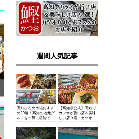
週間人気記事
ぎ
高知ひろめ市場おすす
【高知県公式】高知で
め20選！高知の地元グ
カツオが旨い店＆美味
ルメを一気に堪能でき
しい店９選！カツオの
る超人気スポットを徹
旬とおススメのお店を
底解剖
紹介