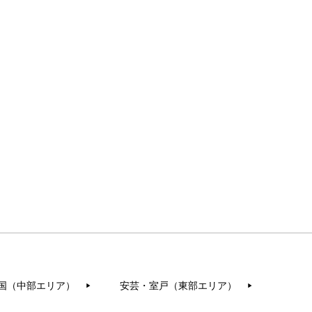
国（中部エリア）
安芸・室戸（東部エリア）
▶︎
▶︎