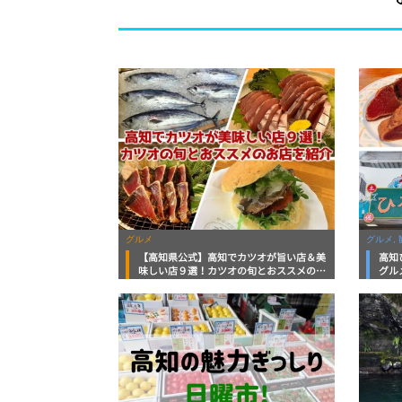
グルメ
グルメ, 
【高知県公式】高知でカツオが旨い店＆美
高知
味しい店９選！カツオの旬とおススメのお
グル
店を紹介
を徹