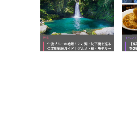
観光
イベント
仁淀ブルーの絶景！にこ淵・沈下橋を巡る
【高
仁淀川観光ガイド｜グルメ・宿・モデルコ
を遊
ースまで完全網羅！
ルメ