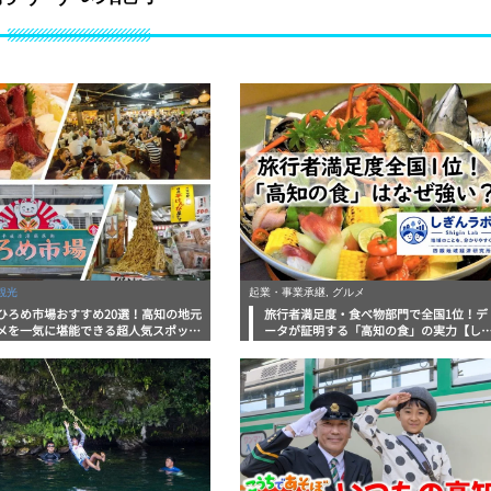
観光
起業・事業承継, グルメ
ひろめ市場おすすめ20選！高知の地元
旅行者満足度・食べ物部門で全国1位！デ
メを一気に堪能できる超人気スポット
ータが証明する「高知の食」の実力【し
底解剖
んラボレポート】