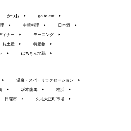
かつお
go to eat
▶︎
▶︎
理
中華料理
日本酒
▶︎
▶︎
▶︎
ディナー
モーニング
▶︎
▶︎
お土産
特産物
▶︎
▶︎
ン
はちきん地鶏
▶︎
▶︎
温泉・スパ・リラクゼーション
▶︎
▶︎
橋
坂本龍馬
桂浜
▶︎
▶︎
▶︎
日曜市
久礼大正町市場
▶︎
▶︎