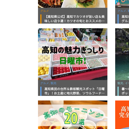
グルメ
グルメ, 
【高知県公式】高知でカツオが旨い店＆美
高知
味しい店９選！カツオの旬とおススメのお
グル
店を紹介
を徹
グルメ, 観光
観光, 
高知県民の台所＆鉄板観光スポット「日曜
暑～
市」！お土産に地元野菜、ソウルフードま
ポッ
で なんでもそろう高知の巨大街路市を徹
底解説！