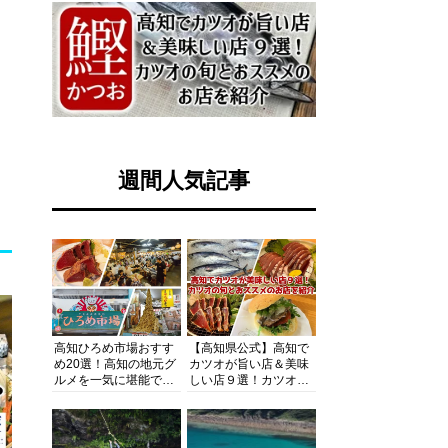
週間人気記事
高知ひろめ市場おすす
【高知県公式】高知で
め20選！高知の地元グ
カツオが旨い店＆美味
ルメを一気に堪能でき
しい店９選！カツオの
る超人気スポットを徹
旬とおススメのお店を
底解剖
紹介