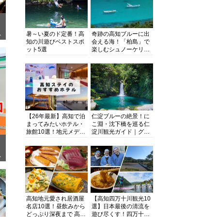
暑～い夏のド定番！高
奇跡の高知ブルーに出
ぎ
知の川遊びベストスポ
会える海！「柏島」で
ット5選
楽しむシュノーケリン
グ、ダイビング、海水
浴にキャンプまで透明
度抜群の海の楽園を徹
底紹介
【26年最新】高知で泊
仁淀ブルーの絶景！に
まってみたいホテル・
こ淵・沈下橋を巡る仁
旅館10選！地元メディ
淀川観光ガイド｜グル
アが観光に最適な宿を
メ・宿・モデルコース
厳選
まで完全網羅！
面
高知地元愛され居酒屋
【高知四万十川観光10
名店10選！昼飲みから
選】日本最後の清流を
どっぷり深夜まで 高知
遊び尽くす！四万十川