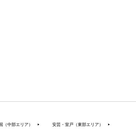
国（中部エリア）
安芸・室戸（東部エリア）
▶︎
▶︎