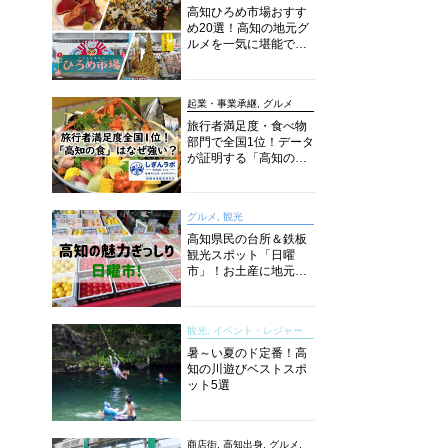
高知ひろめ市場おすす
め20選！高知の地元グ
ルメを一気に堪能でき
る超人気スポットを徹
底解剖
起業・事業承継, グルメ
旅行者満足度・食べ物
部門で全国1位！データ
が証明する「高知の
食」の実力【しぎんラ
ボレポート】
グルメ, 観光
高知県民の台所＆鉄板
観光スポット「日曜
市」！お土産に地元野
菜、ソウルフードまで
なんでもそろう高知の
巨大街路市を徹底解
観光, イベント・レジャー
説！
暑～い夏のド定番！高
知の川遊びベストスポ
ット5選
商店街, 高知出身, グルメ,