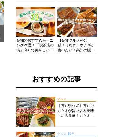
の酒と肴を満喫！【高
の絶景・体験・グルメ
知グルメPro】
を網羅したおすすめガ
イド
メ
ア
高知のおすすめモーニ
【高知グルメPro】
ング20選！「喫茶店の
鰻！うなぎ！ウナギが
街」高知で美味しい喫
食べたい！高知の鰻の
茶店・カフェモーニン
旨い店美味しい店９選
グをいただきます！
食いしんぼおじさんマ
ッキー牧元の高知満腹
日記セレクション
おすすめの記事
グルメ
【高知県公式】高知で
カツオが旨い店＆美味
しい店９選！カツオの
旬とおススメのお店を
紹介
グルメ, 観光