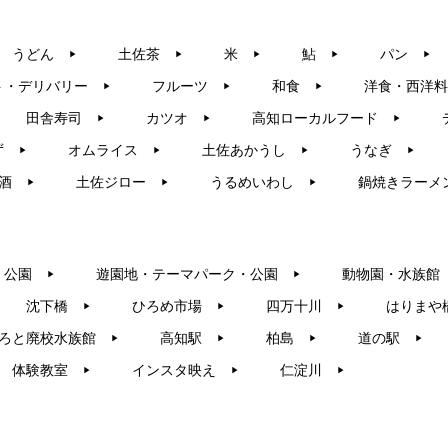
うどん
土佐茶
米
鮎
パン
▶︎
▶︎
▶︎
▶︎
▶︎
ト・デリバリー
フルーツ
和食
洋食・西洋料
▶︎
▶︎
▶︎
田舎寿司
カツオ
高知ローカルフード
▶︎
▶︎
▶︎
ず
オムライス
土佐あかうし
うなぎ
▶︎
▶︎
▶︎
▶︎
酒
土佐ジロー
うるめいわし
鍋焼きラーメ
▶︎
▶︎
▶︎
・公園
遊園地・テーマパーク・公園
動物園・水族館
▶︎
▶︎
沈下橋
ひろめ市場
四万十川
はりまや
▶︎
▶︎
▶︎
ろと廃校水族館
高知駅
柏島
道の駅
▶︎
▶︎
▶︎
▶︎
体験教室
インスタ映え
仁淀川
▶︎
▶︎
▶︎