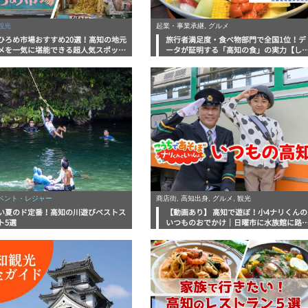
観光
起業・事業承継, グルメ
ひろめ市場おすすめ20選！高知の地元
旅行者満足度・食べ物部門で全国1位！デ
メを一気に堪能できる超人気スポット
ータが証明する「高知の食」の実力【し
底解剖
んラボレポート】
イベント・レジャー
商店街, 高知出身, グルメ, 観光
い夏のド定番！高知の川遊びベストス
【動画あり】 高知で遊ぼ！小4ナリくんの
ト5選
いつものおでかけ｜日曜市に水族館に路
電車にあちこち巡り