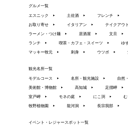
グルメ一覧
エスニック
土佐酒
フレンチ
▶︎
▶︎
▶︎
お取り寄せ
イタリアン
テイクアウ
▶︎
▶︎
ラーメン・つけ麺
居酒屋
文旦
▶︎
▶︎
▶︎
ランチ
喫茶・カフェ・スイーツ
ゆ
▶︎
▶︎
マッキー牧元
刺身
ウツボ
▶︎
▶︎
▶︎
観光名所一覧
モデルコース
名所・観光施設
自然
▶︎
▶︎
美術館・博物館
高知城
足摺岬
▶︎
▶︎
▶︎
室戸岬
モネの庭
にこ渕
む
▶︎
▶︎
▶︎
牧野植物園
龍河洞
長宗我部
▶︎
▶︎
▶︎
イベント・レジャースポット一覧