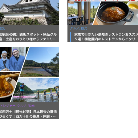
観光
グルメ, 観光
知観光40選】鉄板スポット・絶品グル
家族で行きたい高知のレストランおスス
宿・土産をおひとり様からファミリー
５選！植物園内のレストランからイタリ
まで徹底解説！
ンに中華まで楽しめる
・レジャー, グルメ, 観光
知四万十川観光10選】日本最後の清流
び尽くす！四万十川の絶景・体験・グ
を網羅したおすすめガイド