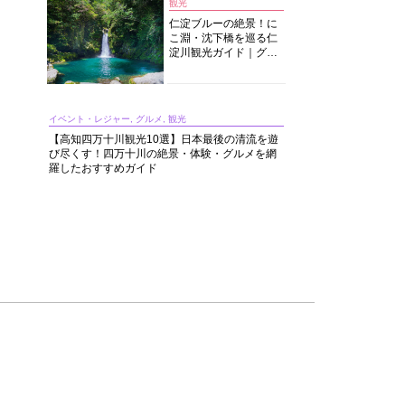
観光
仁淀ブルーの絶景！に
こ淵・沈下橋を巡る仁
淀川観光ガイド｜グル
メ・宿・モデルコース
まで完全網羅！
イベント・レジャー, グルメ, 観光
【高知四万十川観光10選】日本最後の清流を遊
び尽くす！四万十川の絶景・体験・グルメを網
羅したおすすめガイド