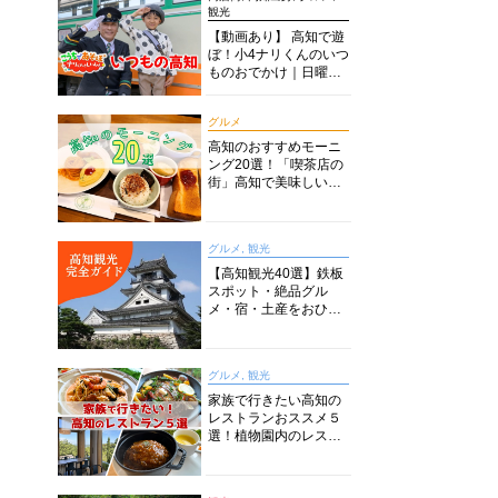
観光
【動画あり】 高知で遊
ぼ！小4ナリくんのいつ
ものおでかけ｜日曜市
に水族館に路面電車に
あちこち巡り
グルメ
高知のおすすめモーニ
ング20選！「喫茶店の
街」高知で美味しい喫
茶店・カフェモーニン
グをいただきます！
グルメ, 観光
【高知観光40選】鉄板
スポット・絶品グル
メ・宿・土産をおひと
り様からファミリー向
けまで徹底解説！
グルメ, 観光
家族で行きたい高知の
レストランおススメ５
選！植物園内のレスト
ランからイタリアンに
中華まで楽しめる