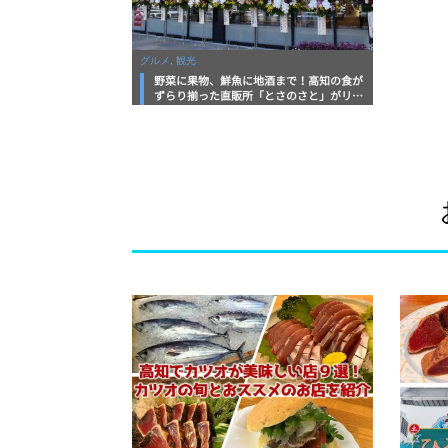
グルメ, 観光
野菜に果物、鮮魚に地酒まで！高知の食が
ずらり揃った直販所「とさのさと」がリニ
ューアルオープン