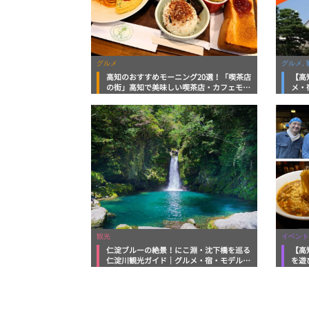
グルメ
グルメ, 
高知のおすすめモーニング20選！「喫茶店
【高
の街」高知で美味しい喫茶店・カフェモー
メ・
ニングをいただきます！
向け
観光
イベント
仁淀ブルーの絶景！にこ淵・沈下橋を巡る
【高
仁淀川観光ガイド｜グルメ・宿・モデルコ
を遊
ースまで完全網羅！
ルメ