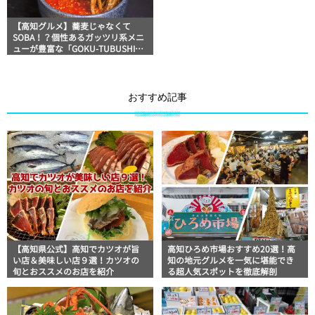
【高知グルメ】蕎麦じゃなくて
SOBA！？個性あるガッツリ系メニ
ューが豊富な「GOKU-TUBUSHI」
ほっとこうちオススメ情報
おすすめ記事
【高知県公式】高知でカツオが旨
高知ひろめ市場おすすめ20選！高
い店＆美味しい店９選！カツオの
知の地元グルメを一気に堪能でき
旬とおススメのお店を紹介
る超人気スポットを徹底解剖