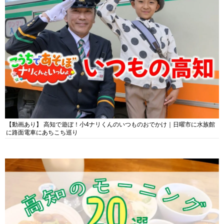
【動画あり】 高知で遊ぼ！小4ナリくんのいつものおでかけ｜日曜市に水族館
に路面電車にあちこち巡り