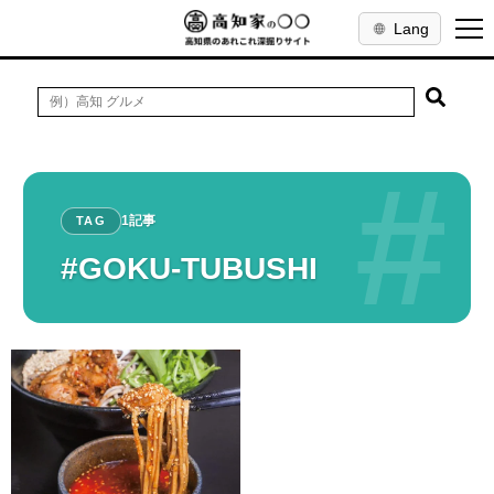
Lang
#
1記事
TAG
#GOKU-TUBUSHI