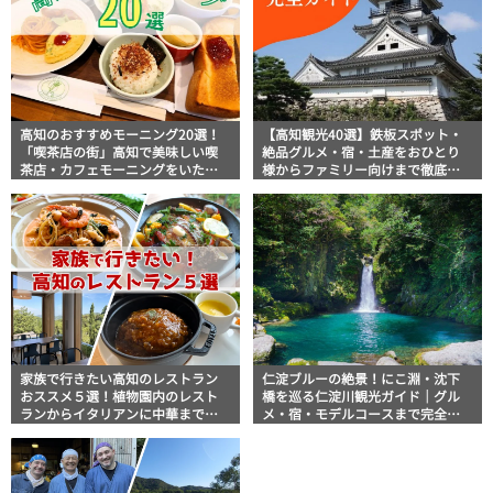
高知のおすすめモーニング20選！
【高知観光40選】鉄板スポット・
「喫茶店の街」高知で美味しい喫
絶品グルメ・宿・土産をおひとり
茶店・カフェモーニングをいただ
様からファミリー向けまで徹底解
きます！
説！
家族で行きたい高知のレストラン
仁淀ブルーの絶景！にこ淵・沈下
おススメ５選！植物園内のレスト
橋を巡る仁淀川観光ガイド｜グル
ランからイタリアンに中華まで楽
メ・宿・モデルコースまで完全網
しめる
羅！