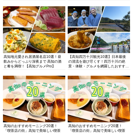
高知地元愛され居酒屋名店10選！昼
【高知四万十川観光10選】日本最後
飲みからどっぷり深夜まで 高知の酒
の清流を遊び尽くす！四万十川の絶
と肴を満喫！【高知グルメPro】
景・体験・グルメを網羅したおすすめ
ガイド
高知のおすすめモーニング20選！
高知のおすすめモーニング20選！
「喫茶店の街」高知で美味しい喫茶
「喫茶店の街」高知で美味しい喫茶