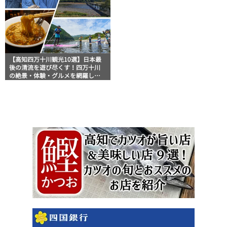
【高知四万十川観光10選】日本最
後の清流を遊び尽くす！四万十川
の絶景・体験・グルメを網羅した
おすすめガイド