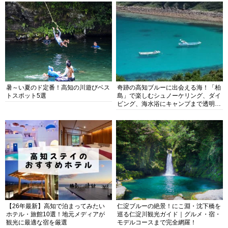
暑～い夏のド定番！高知の川遊びベス
奇跡の高知ブルーに出会える海！「柏
トスポット5選
島」で楽しむシュノーケリング、ダイ
ビング、海水浴にキャンプまで透明度
抜群の海の楽園を徹底紹介
【26年最新】高知で泊まってみたい
仁淀ブルーの絶景！にこ淵・沈下橋を
ホテル・旅館10選！地元メディアが
巡る仁淀川観光ガイド｜グルメ・宿・
観光に最適な宿を厳選
モデルコースまで完全網羅！