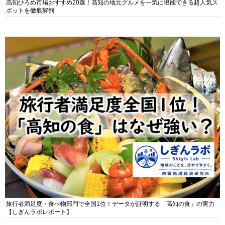
高知ひろめ市場おすすめ20選！高知の地元グルメを一気に堪能できる超人気ス
ポットを徹底解剖
旅行者満足度・食べ物部門で全国1位！データが証明する「高知の食」の実力
【しぎんラボレポート】