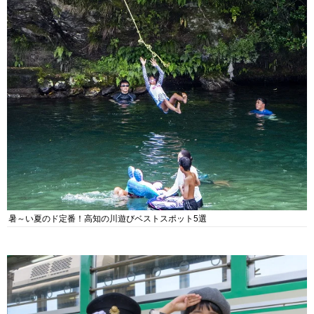
暑～い夏のド定番！高知の川遊びベストスポット5選