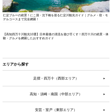
仁淀ブルーの絶景！にこ淵・沈下橋を巡る仁淀川観光ガイド｜グルメ・宿・モ
デルコースまで完全網羅！
【高知四万十川観光10選】日本最後の清流を遊び尽くす！四万十川の絶景・体
験・グルメを網羅したおすすめガイド
エリアから探す
足摺・四万十（西部エリア）
▶︎
高知・須崎・南国（中部エリア）
▶︎
安芸・室戸（東部エリア）
▶︎