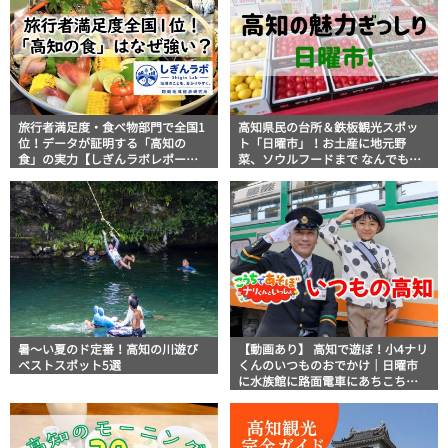
旅行者満足度・食べ物部門で全国1
高知県民の台所＆鉄板観光スポッ
位！データが証明する「高知の
ト「日曜市」！お土産に地元野
食」の実力【しぎんラボレポー
菜、ソウルフードまで なんでもそ
ト】
ろう高知の巨大街路市を徹底解
説！
暑～い夏のド定番！高知の川遊び
【動画あり】 高知で遊ぼ！小4ナリ
ベストスポット5選
くんのいつものおでかけ｜日曜市
に水族館に路面電車にあちこち巡
り