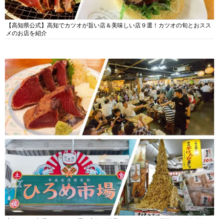
【高知県公式】高知でカツオが旨い店＆美味しい店９選！カツオの旬とおスス
メのお店を紹介