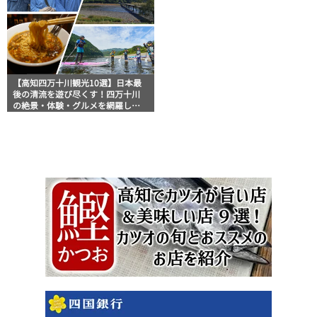
【高知四万十川観光10選】日本最
後の清流を遊び尽くす！四万十川
の絶景・体験・グルメを網羅した
おすすめガイド