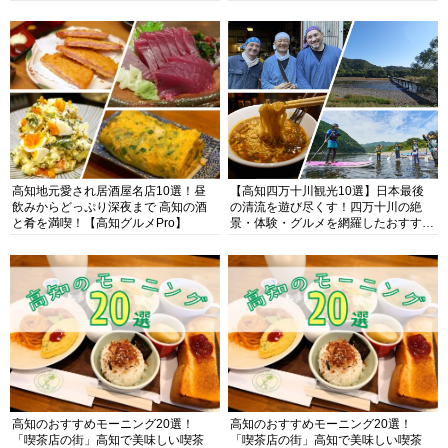
高知地元愛され居酒屋名店10選！昼
【高知四万十川観光10選】日本最後
飲みからどっぷり深夜まで 高知の酒
の清流を遊び尽くす！四万十川の絶
と肴を満喫！【高知グルメPro】
景・体験・グルメを網羅したおすすめ
ガイド
高知のおすすめモーニング20選！
高知のおすすめモーニング20選！
「喫茶店の街」高知で美味しい喫茶
「喫茶店の街」高知で美味しい喫茶