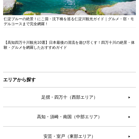
仁淀ブルーの絶景！にこ淵・沈下橋を巡る仁淀川観光ガイド｜グルメ・宿・モ
デルコースまで完全網羅！
【高知四万十川観光10選】日本最後の清流を遊び尽くす！四万十川の絶景・体
験・グルメを網羅したおすすめガイド
エリアから探す
足摺・四万十（西部エリア）
▶︎
高知・須崎・南国（中部エリア）
▶︎
安芸・室戸（東部エリア）
▶︎