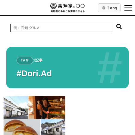
Lang
#
1記事
TAG
#Dori.Ad