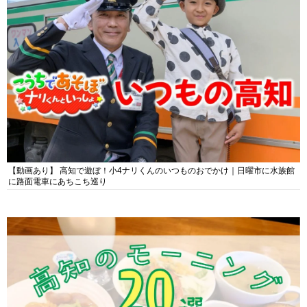
【動画あり】 高知で遊ぼ！小4ナリくんのいつものおでかけ｜日曜市に水族館
に路面電車にあちこち巡り