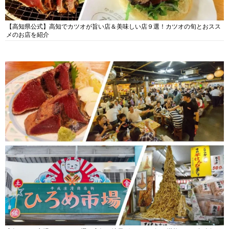
【高知県公式】高知でカツオが旨い店＆美味しい店９選！カツオの旬とおスス
メのお店を紹介