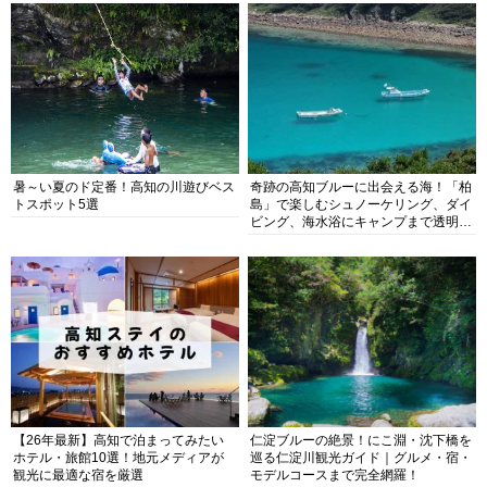
暑～い夏のド定番！高知の川遊びベス
奇跡の高知ブルーに出会える海！「柏
トスポット5選
島」で楽しむシュノーケリング、ダイ
ビング、海水浴にキャンプまで透明度
抜群の海の楽園を徹底紹介
【26年最新】高知で泊まってみたい
仁淀ブルーの絶景！にこ淵・沈下橋を
ホテル・旅館10選！地元メディアが
巡る仁淀川観光ガイド｜グルメ・宿・
観光に最適な宿を厳選
モデルコースまで完全網羅！