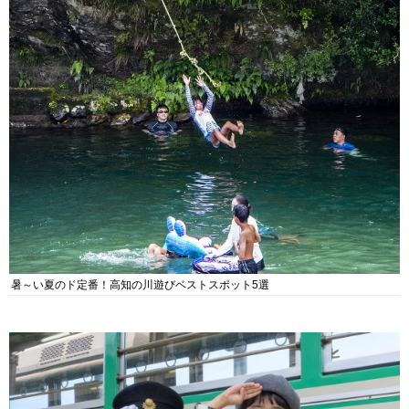
暑～い夏のド定番！高知の川遊びベストスポット5選