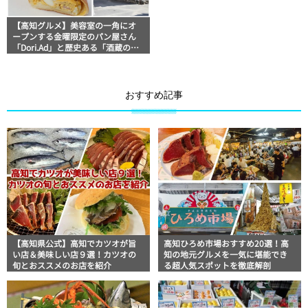
【高知グルメ】美容室の一角にオ
ープンする金曜限定のパン屋さん
「Dori.Ad」と歴史ある「酒蔵の
道」地元タウン誌おススメ情報
おすすめ記事
【高知県公式】高知でカツオが旨
高知ひろめ市場おすすめ20選！高
い店＆美味しい店９選！カツオの
知の地元グルメを一気に堪能でき
旬とおススメのお店を紹介
る超人気スポットを徹底解剖