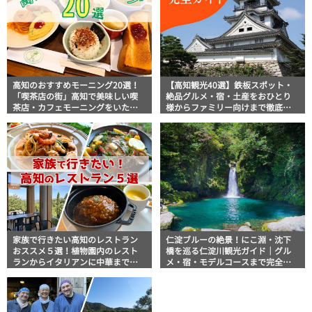
高知のおすすめモーニング20選！
【高知観光40選】鉄板スポット・
「喫茶店の街」高知で美味しい喫
絶品グルメ・宿・土産をおひとり
茶店・カフェモーニングをいただ
様からファミリー向けまで徹底解
きます！
説！
家族で行きたい高知のレストラン
仁淀ブルーの絶景！にこ淵・沈下
おススメ５選！植物園内のレスト
橋を巡る仁淀川観光ガイド｜グル
ランからイタリアンに中華まで楽
メ・宿・モデルコースまで完全網
しめる
羅！