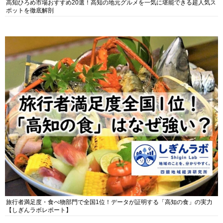
高知ひろめ市場おすすめ20選！高知の地元グルメを一気に堪能できる超人気ス
ポットを徹底解剖
旅行者満足度・食べ物部門で全国1位！データが証明する「高知の食」の実力
【しぎんラボレポート】