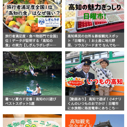
旅行者満足度・食べ物部門で全国1
高知県民の台所＆鉄板観光スポッ
位！データが証明する「高知の
ト「日曜市」！お土産に地元野
食」の実力【しぎんラボレポー
菜、ソウルフードまで なんでもそ
ト】
ろう高知の巨大街路市を徹底解
説！
暑～い夏のド定番！高知の川遊び
【動画あり】 高知で遊ぼ！小4ナリ
ベストスポット5選
くんのいつものおでかけ｜日曜市
に水族館に路面電車にあちこち巡
り