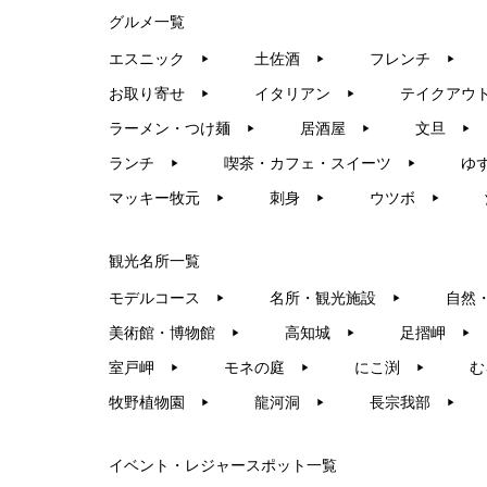
グルメ一覧
エスニック
土佐酒
フレンチ
▶︎
▶︎
▶︎
お取り寄せ
イタリアン
テイクアウ
▶︎
▶︎
ラーメン・つけ麺
居酒屋
文旦
▶︎
▶︎
▶︎
ランチ
喫茶・カフェ・スイーツ
ゆ
▶︎
▶︎
マッキー牧元
刺身
ウツボ
▶︎
▶︎
▶︎
観光名所一覧
モデルコース
名所・観光施設
自然
▶︎
▶︎
美術館・博物館
高知城
足摺岬
▶︎
▶︎
▶︎
室戸岬
モネの庭
にこ渕
む
▶︎
▶︎
▶︎
牧野植物園
龍河洞
長宗我部
▶︎
▶︎
▶︎
イベント・レジャースポット一覧