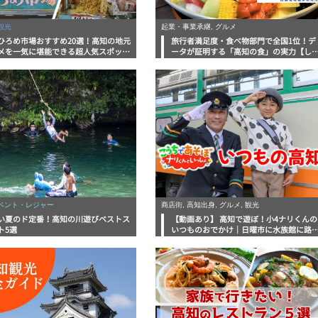
観光
起業・事業承継, グルメ
ひろめ市場おすすめ20選！高知の地元
旅行者満足度・食べ物部門で全国1位！デ
メを一気に堪能できる超人気スポット
ータが証明する「高知の食」の実力【し
底解剖
んラボレポート】
イベント・レジャー
商店街, 高知出身, グルメ, 観光
い夏のド定番！高知の川遊びベストス
【動画あり】 高知で遊ぼ！小4ナリくんの
ト5選
いつものおでかけ｜日曜市に水族館に路
電車にあちこち巡り