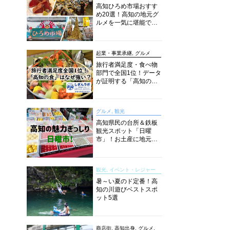
高知ひろめ市場おすす
め20選！高知の地元グ
ルメを一気に堪能でき
る超人気スポットを徹
底解剖
起業・事業承継, グルメ
旅行者満足度・食べ物
部門で全国1位！データ
が証明する「高知の
食」の実力【しぎんラ
ボレポート】
グルメ, 観光
高知県民の台所＆鉄板
観光スポット「日曜
市」！お土産に地元野
菜、ソウルフードまで
なんでもそろう高知の
巨大街路市を徹底解
観光, イベント・レジャー
説！
暑～い夏のド定番！高
知の川遊びベストスポ
ット5選
商店街, 高知出身, グルメ,