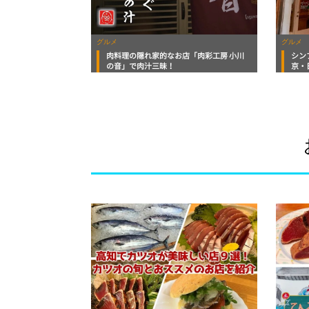
グルメ
グルメ
肉料理の隠れ家的なお店「肉彩工房 小川
シン
の音」で肉汁三昧！
京・
鶏」