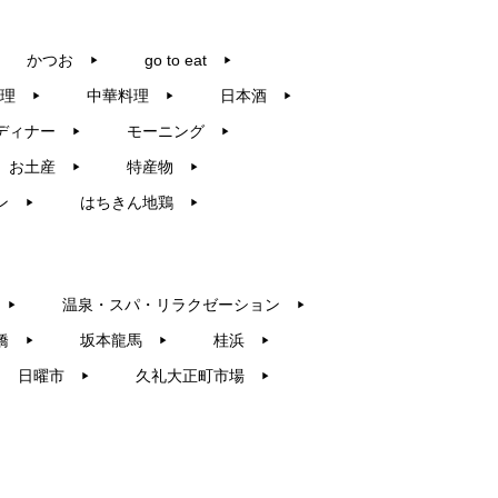
かつお
go to eat
▶︎
▶︎
理
中華料理
日本酒
▶︎
▶︎
▶︎
ディナー
モーニング
▶︎
▶︎
お土産
特産物
▶︎
▶︎
ン
はちきん地鶏
▶︎
▶︎
温泉・スパ・リラクゼーション
▶︎
▶︎
橋
坂本龍馬
桂浜
▶︎
▶︎
▶︎
日曜市
久礼大正町市場
▶︎
▶︎