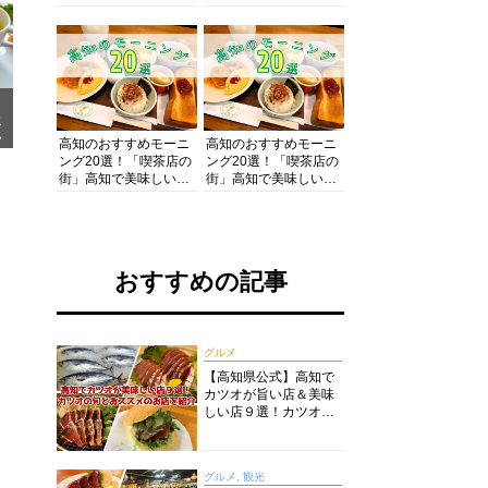
の酒と肴を満喫！【高
の絶景・体験・グルメ
知グルメPro】
を網羅したおすすめガ
イド
メ
ア
高知のおすすめモーニ
高知のおすすめモーニ
ング20選！「喫茶店の
ング20選！「喫茶店の
街」高知で美味しい喫
街」高知で美味しい喫
茶店・カフェモーニン
茶店・カフェモーニン
グをいただきます！
グをいただきます！
おすすめの記事
グルメ
【高知県公式】高知で
カツオが旨い店＆美味
しい店９選！カツオの
旬とおススメのお店を
紹介
グルメ, 観光