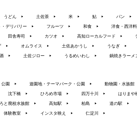
うどん
土佐茶
米
鮎
パン
▶︎
▶︎
▶︎
▶︎
▶︎
ト・デリバリー
フルーツ
和食
洋食・西洋料
▶︎
▶︎
▶︎
田舎寿司
カツオ
高知ローカルフード
▶︎
▶︎
▶︎
ず
オムライス
土佐あかうし
うなぎ
▶︎
▶︎
▶︎
▶︎
酒
土佐ジロー
うるめいわし
鍋焼きラーメ
▶︎
▶︎
▶︎
・公園
遊園地・テーマパーク・公園
動物園・水族館
▶︎
▶︎
沈下橋
ひろめ市場
四万十川
はりまや
▶︎
▶︎
▶︎
ろと廃校水族館
高知駅
柏島
道の駅
▶︎
▶︎
▶︎
▶︎
体験教室
インスタ映え
仁淀川
▶︎
▶︎
▶︎