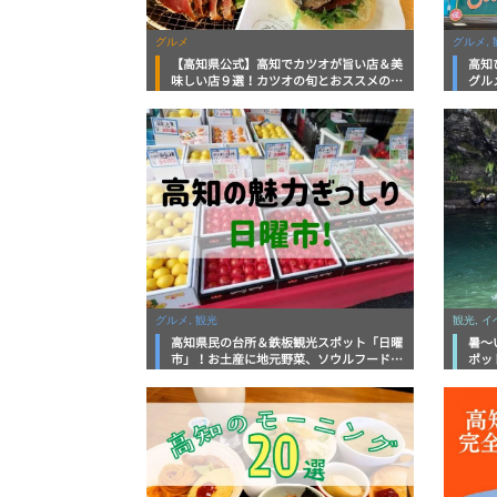
グルメ
グルメ, 
【高知県公式】高知でカツオが旨い店＆美
高知
味しい店９選！カツオの旬とおススメのお
グル
店を紹介
を徹
グルメ, 観光
観光, 
高知県民の台所＆鉄板観光スポット「日曜
暑～
市」！お土産に地元野菜、ソウルフードま
ポッ
で なんでもそろう高知の巨大街路市を徹
底解説！