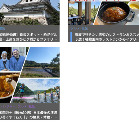
観光
グルメ, 観光
知観光40選】鉄板スポット・絶品グル
家族で行きたい高知のレストランおスス
宿・土産をおひとり様からファミリー
５選！植物園内のレストランからイタリ
まで徹底解説！
ンに中華まで楽しめる
・レジャー, グルメ, 観光
知四万十川観光10選】日本最後の清流
び尽くす！四万十川の絶景・体験・グ
を網羅したおすすめガイド