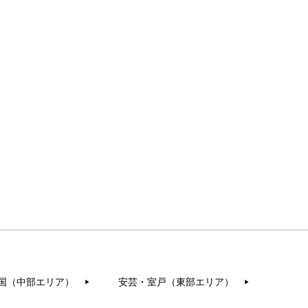
国（中部エリア）
安芸・室戸（東部エリア）
▶︎
▶︎