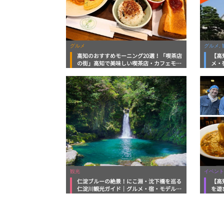
グルメ
グルメ, 
高知のおすすめモーニング20選！「喫茶店
【高
の街」高知で美味しい喫茶店・カフェモー
メ・
ニングをいただきます！
向け
観光
イベント
仁淀ブルーの絶景！にこ淵・沈下橋を巡る
【高
仁淀川観光ガイド｜グルメ・宿・モデルコ
を遊
ースまで完全網羅！
ルメ