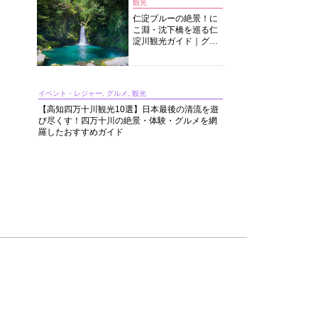
観光
仁淀ブルーの絶景！に
こ淵・沈下橋を巡る仁
淀川観光ガイド｜グル
メ・宿・モデルコース
まで完全網羅！
イベント・レジャー, グルメ, 観光
【高知四万十川観光10選】日本最後の清流を遊
び尽くす！四万十川の絶景・体験・グルメを網
羅したおすすめガイド