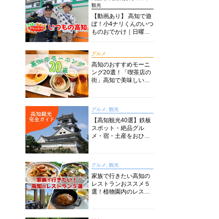
観光
【動画あり】 高知で遊
ぼ！小4ナリくんのいつ
ものおでかけ｜日曜市
に水族館に路面電車に
あちこち巡り
グルメ
高知のおすすめモーニ
ング20選！「喫茶店の
街」高知で美味しい喫
茶店・カフェモーニン
グをいただきます！
グルメ, 観光
【高知観光40選】鉄板
スポット・絶品グル
メ・宿・土産をおひと
り様からファミリー向
けまで徹底解説！
グルメ, 観光
家族で行きたい高知の
レストランおススメ５
選！植物園内のレスト
ランからイタリアンに
中華まで楽しめる