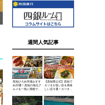
週間人気記事
高知ひろめ市場おすす
【高知県公式】高知で
め20選！高知の地元グ
カツオが旨い店＆美味
ルメを一気に堪能でき
しい店９選！カツオの
る超人気スポットを徹
旬とおススメのお店を
底解剖
紹介