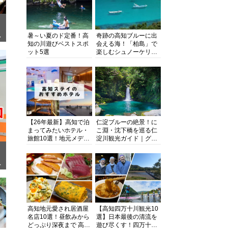
暑～い夏のド定番！高
奇跡の高知ブルーに出
ぎ
知の川遊びベストスポ
会える海！「柏島」で
ット5選
楽しむシュノーケリン
グ、ダイビング、海水
浴にキャンプまで透明
度抜群の海の楽園を徹
底紹介
【26年最新】高知で泊
仁淀ブルーの絶景！に
まってみたいホテル・
こ淵・沈下橋を巡る仁
旅館10選！地元メディ
淀川観光ガイド｜グル
アが観光に最適な宿を
メ・宿・モデルコース
厳選
まで完全網羅！
面
高知地元愛され居酒屋
【高知四万十川観光10
名店10選！昼飲みから
選】日本最後の清流を
どっぷり深夜まで 高知
遊び尽くす！四万十川