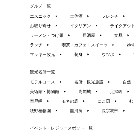
グルメ一覧
エスニック
土佐酒
フレンチ
▶︎
▶︎
▶︎
お取り寄せ
イタリアン
テイクアウ
▶︎
▶︎
ラーメン・つけ麺
居酒屋
文旦
▶︎
▶︎
▶︎
ランチ
喫茶・カフェ・スイーツ
ゆ
▶︎
▶︎
マッキー牧元
刺身
ウツボ
▶︎
▶︎
▶︎
観光名所一覧
モデルコース
名所・観光施設
自然
▶︎
▶︎
美術館・博物館
高知城
足摺岬
▶︎
▶︎
▶︎
室戸岬
モネの庭
にこ渕
む
▶︎
▶︎
▶︎
牧野植物園
龍河洞
長宗我部
▶︎
▶︎
▶︎
イベント・レジャースポット一覧