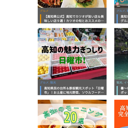
グルメ
グルメ, 
【高知県公式】高知でカツオが旨い店＆美
高知
味しい店９選！カツオの旬とおススメのお
グル
店を紹介
を徹
グルメ, 観光
観光, 
高知県民の台所＆鉄板観光スポット「日曜
暑～
市」！お土産に地元野菜、ソウルフードま
ポッ
で なんでもそろう高知の巨大街路市を徹
底解説！