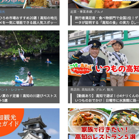
観光
起業・事業承継, グルメ
ひろめ市場おすすめ20選！高知の地元
旅行者満足度・食べ物部門で全国1位！デ
メを一気に堪能できる超人気スポット
ータが証明する「高知の食」の実力【し
底解剖
んラボレポート】
イベント・レジャー
商店街, 高知出身, グルメ, 観光
い夏のド定番！高知の川遊びベストス
【動画あり】 高知で遊ぼ！小4ナリくんの
ト5選
いつものおでかけ｜日曜市に水族館に路
電車にあちこち巡り