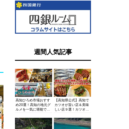
週間人気記事
高知ひろめ市場おすす
【高知県公式】高知で
め20選！高知の地元グ
カツオが旨い店＆美味
ルメを一気に堪能でき
しい店９選！カツオの
る超人気スポットを徹
旬とおススメのお店を
底解剖
紹介