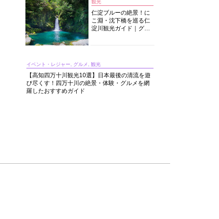
観光
仁淀ブルーの絶景！に
こ淵・沈下橋を巡る仁
淀川観光ガイド｜グル
メ・宿・モデルコース
まで完全網羅！
イベント・レジャー, グルメ, 観光
【高知四万十川観光10選】日本最後の清流を遊
び尽くす！四万十川の絶景・体験・グルメを網
羅したおすすめガイド