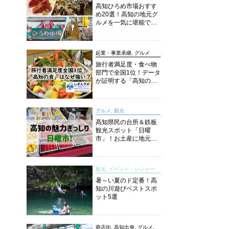
高知ひろめ市場おすす
め20選！高知の地元グ
ルメを一気に堪能でき
る超人気スポットを徹
底解剖
起業・事業承継, グルメ
旅行者満足度・食べ物
部門で全国1位！データ
が証明する「高知の
食」の実力【しぎんラ
ボレポート】
グルメ, 観光
高知県民の台所＆鉄板
観光スポット「日曜
市」！お土産に地元野
菜、ソウルフードまで
なんでもそろう高知の
巨大街路市を徹底解
観光, イベント・レジャー
説！
暑～い夏のド定番！高
知の川遊びベストスポ
ット5選
商店街, 高知出身, グルメ,