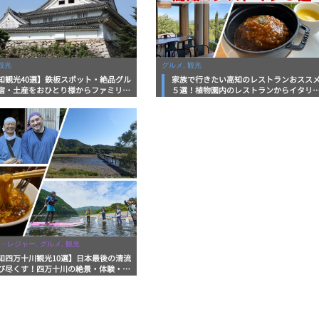
観光
グルメ, 観光
知観光40選】鉄板スポット・絶品グル
家族で行きたい高知のレストランおスス
宿・土産をおひとり様からファミリー
５選！植物園内のレストランからイタリ
まで徹底解説！
ンに中華まで楽しめる
・レジャー, グルメ, 観光
知四万十川観光10選】日本最後の清流
び尽くす！四万十川の絶景・体験・グ
を網羅したおすすめガイド