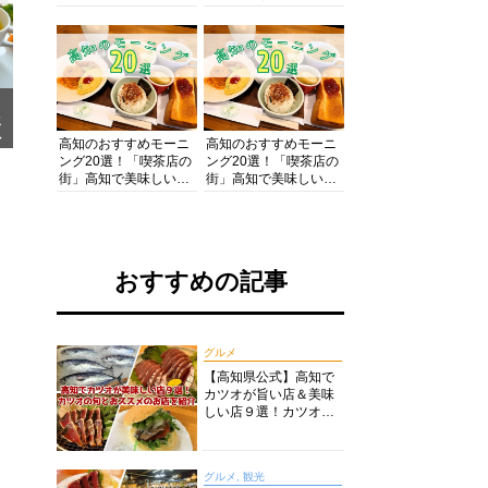
の酒と肴を満喫！【高
の絶景・体験・グルメ
知グルメPro】
を網羅したおすすめガ
イド
メ
ア
高知のおすすめモーニ
高知のおすすめモーニ
ング20選！「喫茶店の
ング20選！「喫茶店の
街」高知で美味しい喫
街」高知で美味しい喫
茶店・カフェモーニン
茶店・カフェモーニン
グをいただきます！
グをいただきます！
おすすめの記事
グルメ
【高知県公式】高知で
カツオが旨い店＆美味
しい店９選！カツオの
旬とおススメのお店を
紹介
グルメ, 観光