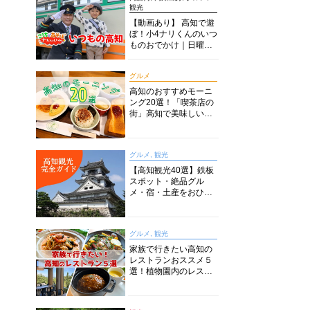
観光
【動画あり】 高知で遊
ぼ！小4ナリくんのいつ
ものおでかけ｜日曜市
に水族館に路面電車に
あちこち巡り
グルメ
高知のおすすめモーニ
ング20選！「喫茶店の
街」高知で美味しい喫
茶店・カフェモーニン
グをいただきます！
グルメ, 観光
【高知観光40選】鉄板
スポット・絶品グル
メ・宿・土産をおひと
り様からファミリー向
けまで徹底解説！
グルメ, 観光
家族で行きたい高知の
レストランおススメ５
選！植物園内のレスト
ランからイタリアンに
中華まで楽しめる