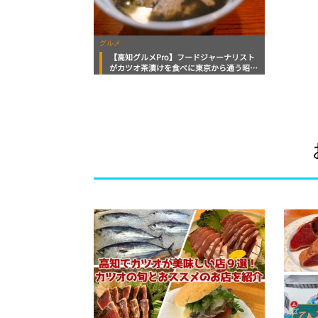
グルメ
【高知グルメPro】フードジャーナリスト
がカツオ茶漬けを食べに東京から通う昭和
ノスタルジーな居酒屋「お茶漬けの店 た
に志」食いしんぼおじさんマッキー牧元の
高知満腹日記