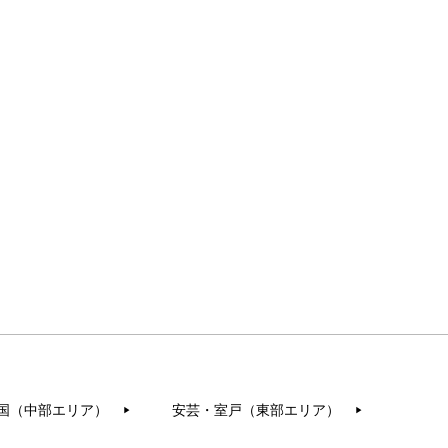
国（中部エリア）
安芸・室戸（東部エリア）
▶︎
▶︎