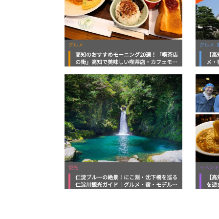
グルメ
グルメ, 
高知のおすすめモーニング20選！「喫茶店
【高
の街」高知で美味しい喫茶店・カフェモー
メ・
ニングをいただきます！
向け
観光
イベント
仁淀ブルーの絶景！にこ淵・沈下橋を巡る
【高
仁淀川観光ガイド｜グルメ・宿・モデルコ
を遊
ースまで完全網羅！
ルメ