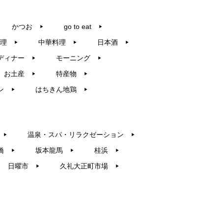
かつお
go to eat
▶︎
▶︎
理
中華料理
日本酒
▶︎
▶︎
▶︎
ディナー
モーニング
▶︎
▶︎
お土産
特産物
▶︎
▶︎
ン
はちきん地鶏
▶︎
▶︎
温泉・スパ・リラクゼーション
▶︎
▶︎
橋
坂本龍馬
桂浜
▶︎
▶︎
▶︎
日曜市
久礼大正町市場
▶︎
▶︎