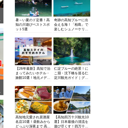
暑～い夏のド定番！高
奇跡の高知ブルーに出
ぎ
知の川遊びベストスポ
会える海！「柏島」で
ット5選
楽しむシュノーケリン
グ、ダイビング、海水
浴にキャンプまで透明
度抜群の海の楽園を徹
底紹介
【26年最新】高知で泊
仁淀ブルーの絶景！に
まってみたいホテル・
こ淵・沈下橋を巡る仁
旅館10選！地元メディ
淀川観光ガイド｜グル
アが観光に最適な宿を
メ・宿・モデルコース
厳選
まで完全網羅！
面
高知地元愛され居酒屋
【高知四万十川観光10
名店10選！昼飲みから
選】日本最後の清流を
どっぷり深夜まで 高知
遊び尽くす！四万十川