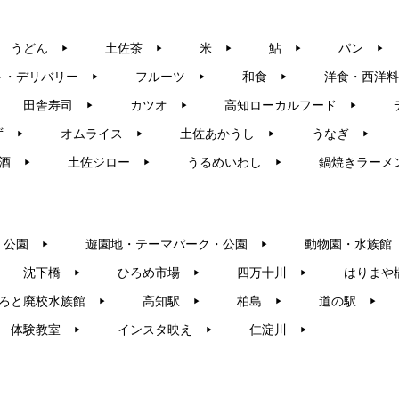
うどん
土佐茶
米
鮎
パン
▶︎
▶︎
▶︎
▶︎
▶︎
ト・デリバリー
フルーツ
和食
洋食・西洋料
▶︎
▶︎
▶︎
田舎寿司
カツオ
高知ローカルフード
▶︎
▶︎
▶︎
ず
オムライス
土佐あかうし
うなぎ
▶︎
▶︎
▶︎
▶︎
酒
土佐ジロー
うるめいわし
鍋焼きラーメ
▶︎
▶︎
▶︎
・公園
遊園地・テーマパーク・公園
動物園・水族館
▶︎
▶︎
沈下橋
ひろめ市場
四万十川
はりまや
▶︎
▶︎
▶︎
ろと廃校水族館
高知駅
柏島
道の駅
▶︎
▶︎
▶︎
▶︎
体験教室
インスタ映え
仁淀川
▶︎
▶︎
▶︎